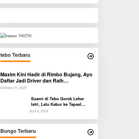
tebo Terbaru
Maxim Kini Hadir di Rimbo Bujang, Ayo
Daftar Jadi Driver dan Raih
Penghasilan Tambahan!
Oktober 21, 2025
Suami di Tebo Gorok Leher
Istri, Lalu Kabur ke Tapsel
Sumut
April 4, 2024
Bungo Terbaru