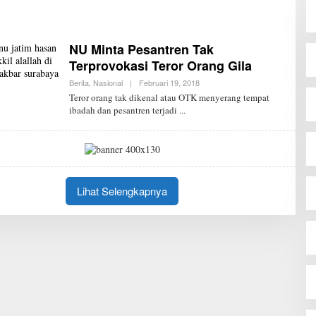
NU Minta Pesantren Tak
Terprovokasi Teror Orang Gila
Berita
,
Nasional
|
Februari 19, 2018
O
L
Teror orang tak dikenal atau OTK menyerang tempat
E
ibadah dan pesantren terjadi
H
R
E
D
A
K
S
I
Lihat Selengkapnya
J
P