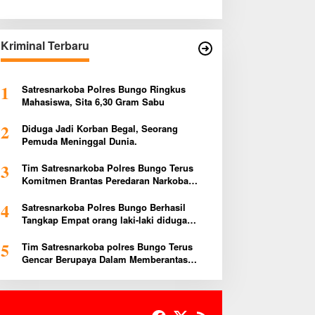
Kriminal Terbaru
1
Satresnarkoba Polres Bungo Ringkus
Mahasiswa, Sita 6,30 Gram Sabu
2
Diduga Jadi Korban Begal, Seorang
Pemuda Meninggal Dunia.
3
Tim Satresnarkoba Polres Bungo Terus
Komitmen Brantas Peredaran Narkoba
Narkotika , diduga Tiga Penggedar Sabu
4
Warga Bungo Berhasil Ditangkap
Satresnarkoba Polres Bungo Berhasil
Tangkap Empat orang laki-laki diduga
melakukan tindak pidana Narkotika Jenis
5
Ekstasi Ditempat Karoke Taman Agung
Tim Satresnarkoba polres Bungo Terus
Gencar Berupaya Dalam Memberantas
Narkoba di wilayah Kabupaten Bungo