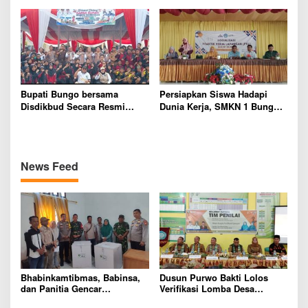
Sabu 5,17 Gram Diamankan
SD SMP Tingkat Kabupaten
Bungo Tahun 2026
Bupati Bungo bersama
Persiapkan Siswa Hadapi
Disdikbud Secara Resmi
Dunia Kerja, SMKN 1 Bungo
Buka Ajang Talenta Tingkat
Gelar Sosialisasi PKL Dra.
Kabupaten Bungo Tahun 2026
Hanura, Disiplin dan
Kejujuran Kunci Keberhasilan
News Feed
Bhabinkamtibmas, Babinsa,
Dusun Purwo Bakti Lolos
dan Panitia Gencar
Verifikasi Lomba Desa
Sosialisasi Jelang Pemilihan
Tingkat Provinsi Jambi,