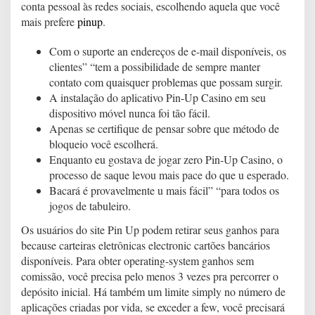
conta pessoal às redes sociais, escolhendo aquela que você
mais prefere
pinup
.
Com o suporte an endereços de e-mail disponíveis, os
clientes” “tem a possibilidade de sempre manter
contato com quaisquer problemas que possam surgir.
A instalação do aplicativo Pin-Up Casino em seu
dispositivo móvel nunca foi tão fácil.
Apenas se certifique de pensar sobre que método de
bloqueio você escolherá.
Enquanto eu gostava de jogar zero Pin-Up Casino, o
processo de saque levou mais pace do que u esperado.
Bacará é provavelmente u mais fácil” “para todos os
jogos de tabuleiro.
Os usuários do site Pin Up podem retirar seus ganhos para
because carteiras eletrônicas electronic cartões bancários
disponíveis. Para obter operating-system ganhos sem
comissão, você precisa pelo menos 3 vezes pra percorrer o
depósito inicial. Há também um limite simply no número de
aplicações criadas por vida, se exceder a few, você precisará