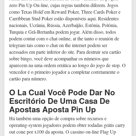
zero Pin Up On-line, cujas regras também diferem. Jogos
como Texas Hold’em Reward Poker, Three Cards Poker e
Carribbean Stud Poker estão disponíveis aqui. Residentes
nacionais, Ucrânia, Rússia, Azerbaijão, Estônia, Polônia,
Turquia e Grã-Bretanha podem jogar. Além disso, todos
podem contar com o chat online, at the tanto o reunión de
telegram tais como o chat on the internet podem ser
acessados em parte inferior do site. Para destruir seu cartão
sobre bingo, você deve acompanhar os números que
aparecem na uma ordem errática ao longo do jogo de stop. O
vencedor é o primeiro jogador a completar corretamente o
cartão para número.
O La Cual Você Pode Dar No
Escritório De Uma Casa De
Apostas Aposta Pin Up
Há também uma opção de compra sobre recursos e
operating-system jogadores podem obter rodadas grátis carry
out cone por x100 da aposta. O cassino on-line Flag Up