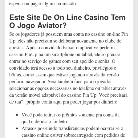
esperar ou pagar alguma comissão.
Este Site De On Line Casino Tem
O Jogo Aviator?
Se os jogadores já possuem uma conta no cassino on-line Pin
Up, eles não precisam se deliberar novamente no clube de
apostas. Após o convidado baixar o aplicativo perform
cassino PinUp na um smartphone ou tablet, ele só precisa
entrar no serviço de games com seu apelido e senha. O
convidado terá acesso a todo seu dinheiro, privilégios e
bônus, como assim que estiver jogando através da versão
perform navegador. Será também fácil para o jogador
selecionar as opções necessárias no telefone ou tablet através
da versão móvel adaptável do cassino Pin Up. Você precisará
de tua” “própria conta aqui pra poder jogar por dinheiro.
Você pode retirar os prêmios somente pra conta da
qual u depósito foi feito.
Atrasos possuindo transferências podem ocorrer se o
cassino online estiver sobrecarregado com pedidos de