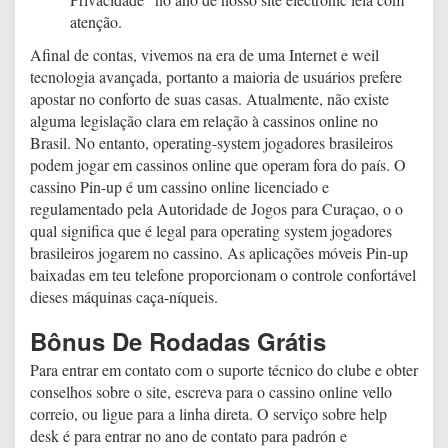
atenção.
Afinal de contas, vivemos na era de uma Internet e weil
tecnologia avançada, portanto a maioria de usuários prefere
apostar no conforto de suas casas. Atualmente, não existe
alguma legislação clara em relação à cassinos online no
Brasil. No entanto, operating-system jogadores brasileiros
podem jogar em cassinos online que operam fora do país. O
cassino Pin-up é um cassino online licenciado e
regulamentado pela Autoridade de Jogos para Curaçao, o o
qual significa que é legal para operating system jogadores
brasileiros jogarem no cassino. As aplicações móveis Pin-up
baixadas em teu telefone proporcionam o controle confortável
dieses máquinas caça-níqueis.
Bônus De Rodadas Grátis
Para entrar em contato com o suporte técnico do clube e obter
conselhos sobre o site, escreva para o cassino online vello
correio, ou ligue para a linha direta. O serviço sobre help
desk é para entrar no ano de contato para padrón e