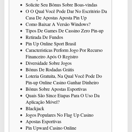
i
Solicite Seu Bônus Sobre Boas-vindas
c
O O Qual Você Pode Dar No Escritório Da
i
Casa De Apostas Aposta Pin Up
a
l
Como Baixar A Versão Windows?
P
Tipos De Games De Cassino Zero Pin-up
e
Retirada De Fundos
r
Pin Up Online Sport Brasil
f
Características Perform Jogo Por Recurso
o
r
Financeiro Após O Registro
m
Diversidade Sobre Jogos
P
Bônus De Rodadas Grátis
i
Loteria Gratuita, Na Qual Você Pode Do
n
U
Pin-up Online Casino Ganhar Dinheiro
p
Bônus Sobre Apostas Esportivas
C
Quais São Since Etapas Para O Uso Da
a
Aplicação Móvel?
s
Blackjack
s
i
Jogos Populares No Flag Up Casino
n
Apostas Esportivas
o
Pin Upward Casino Online