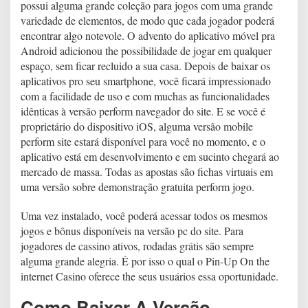
possui alguma grande coleção para jogos com uma grande
variedade de elementos, de modo que cada jogador poderá
encontrar algo notevole. O advento do aplicativo móvel pra
Android adicionou the possibilidade de jogar em qualquer
espaço, sem ficar recluido a sua casa. Depois de baixar os
aplicativos pro seu smartphone, você ficará impressionado
com a facilidade de uso e com muchas as funcionalidades
idênticas à versão perform navegador do site. E se você é
proprietário do dispositivo iOS, alguma versão mobile
perform site estará disponível para você no momento, e o
aplicativo está em desenvolvimento e em sucinto chegará ao
mercado de massa. Todas as apostas são fichas virtuais em
uma versão sobre demonstração gratuita perform jogo.
Uma vez instalado, você poderá acessar todos os mesmos
jogos e bônus disponíveis na versão pc do site. Para
jogadores de cassino ativos, rodadas grátis são sempre
alguma grande alegria. É por isso o qual o Pin-Up On the
internet Casino oferece the seus usuários essa oportunidade.
Como Baixar A Versão