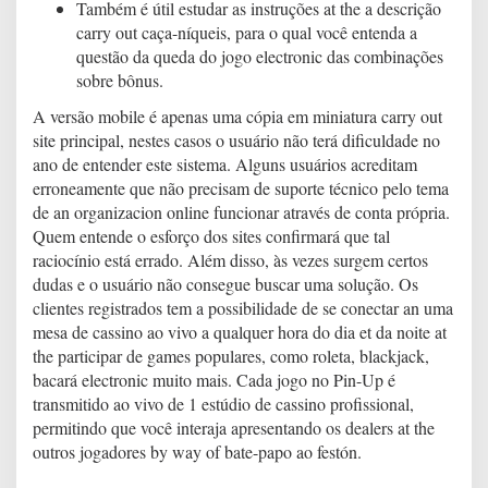
Também é útil estudar as instruções at the a descrição
carry out caça-níqueis, para o qual você entenda a
questão da queda do jogo electronic das combinações
sobre bônus.
A versão mobile é apenas uma cópia em miniatura carry out
site principal, nestes casos o usuário não terá dificuldade no
ano de entender este sistema. Alguns usuários acreditam
erroneamente que não precisam de suporte técnico pelo tema
de an organizacion online funcionar através de conta própria.
Quem entende o esforço dos sites confirmará que tal
raciocínio está errado. Além disso, às vezes surgem certos
dudas e o usuário não consegue buscar uma solução. Os
clientes registrados tem a possibilidade de se conectar an uma
mesa de cassino ao vivo a qualquer hora do dia et da noite at
the participar de games populares, como roleta, blackjack,
bacará electronic muito mais. Cada jogo no Pin-Up é
transmitido ao vivo de 1 estúdio de cassino profissional,
permitindo que você interaja apresentando os dealers at the
outros jogadores by way of bate-papo ao festón.