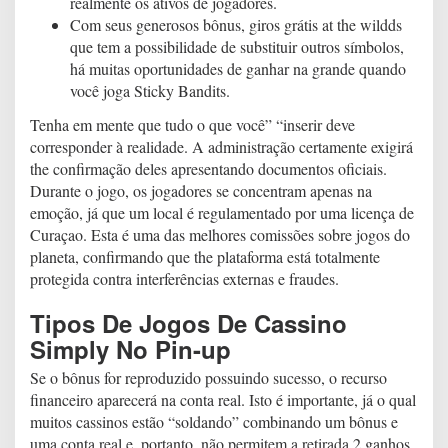
realmente os ativos de jogadores.
Com seus generosos bônus, giros grátis at the wildds
que tem a possibilidade de substituir outros símbolos,
há muitas oportunidades de ganhar na grande quando
você joga Sticky Bandits.
Tenha em mente que tudo o que você” “inserir deve
corresponder à realidade. A administração certamente exigirá
the confirmação deles apresentando documentos oficiais.
Durante o jogo, os jogadores se concentram apenas na
emoção, já que um local é regulamentado por uma licença de
Curaçao. Esta é uma das melhores comissões sobre jogos do
planeta, confirmando que the plataforma está totalmente
protegida contra interferências externas e fraudes.
Tipos De Jogos De Cassino
Simply No Pin-up
Se o bônus for reproduzido possuindo sucesso, o recurso
financeiro aparecerá na conta real. Isto é importante, já o qual
muitos cassinos estão “soldando” combinando um bônus e
uma conta real e, portanto, não permitem a retirada 2 ganhos