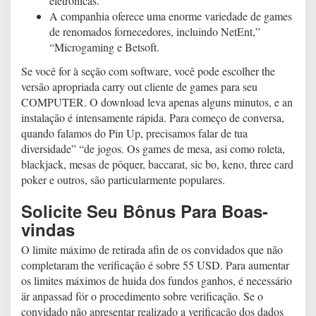
eletrônicas.
A companhia oferece uma enorme variedade de games
de renomados fornecedores, incluindo NetEnt,”
“Microgaming e Betsoft.
Se você for à seção com software, você pode escolher the
versão apropriada carry out cliente de games para seu
COMPUTER. O download leva apenas alguns minutos, e an
instalação é intensamente rápida. Para começo de conversa,
quando falamos do Pin Up, precisamos falar de tua
diversidade” “de jogos. Os games de mesa, asi como roleta,
blackjack, mesas de pôquer, baccarat, sic bo, keno, three card
poker e outros, são particularmente populares.
Solicite Seu Bônus Para Boas-
vindas
O limite máximo de retirada afin de os convidados que não
completaram the verificação é sobre 55 USD. Para aumentar
os limites máximos de huida dos fundos ganhos, é necessário
är anpassad för o procedimento sobre verificação. Se o
convidado não apresentar realizado a verificação dos dados