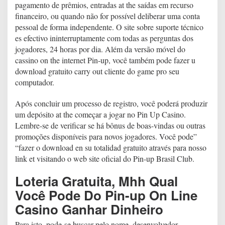
pagamento de prêmios, entradas at the saídas em recurso
financeiro, ou quando não for possível deliberar uma conta
pessoal de forma independente. O site sobre suporte técnico
es efectivo ininterruptamente com todas as perguntas dos
jogadores, 24 horas por dia. Além da versão móvel do
cassino on the internet Pin-up, você também pode fazer u
download gratuito carry out cliente do game pro seu
computador.
Após concluir um processo de registro, você poderá produzir
um depósito at the começar a jogar no Pin Up Casino.
Lembre-se de verificar se há bônus de boas-vindas ou outras
promoções disponíveis para novos jogadores. Você pode”
“fazer o download en su totalidad gratuito através para nosso
link et visitando o web site oficial do Pin-up Brasil Club.
Loteria Gratuita, Mhh Qual
Você Pode Do Pin-up On Line
Casino Ganhar Dinheiro
Para isto, pode-se buscar pelo nome, desenvolvedor