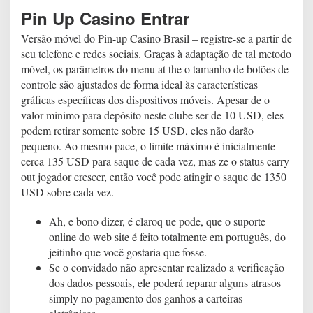
Pin Up Casino Entrar
Versão móvel do Pin-up Casino Brasil – registre-se a partir de
seu telefone e redes sociais. Graças à adaptação de tal metodo
móvel, os parâmetros do menu at the o tamanho de botões de
controle são ajustados de forma ideal às características
gráficas específicas dos dispositivos móveis. Apesar de o
valor mínimo para depósito neste clube ser de 10 USD, eles
podem retirar somente sobre 15 USD, eles não darão
pequeno. Ao mesmo pace, o limite máximo é inicialmente
cerca 135 USD para saque de cada vez, mas ze o status carry
out jogador crescer, então você pode atingir o saque de 1350
USD sobre cada vez.
Ah, e bono dizer, é claroq ue pode, que o suporte
online do web site é feito totalmente em português, do
jeitinho que você gostaria que fosse.
Se o convidado não apresentar realizado a verificação
dos dados pessoais, ele poderá reparar alguns atrasos
simply no pagamento dos ganhos a carteiras