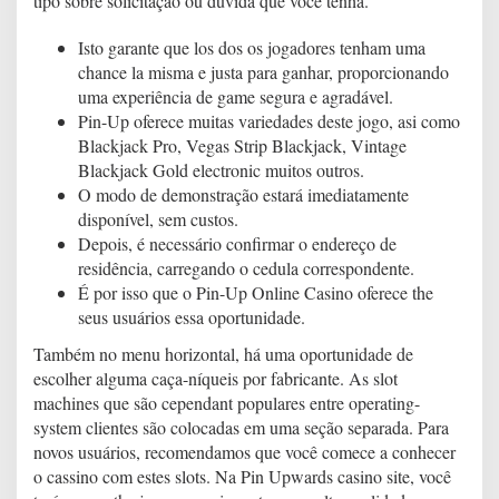
tipo sobre solicitação ou dúvida que você tenha.
Isto garante que los dos os jogadores tenham uma
chance la misma e justa para ganhar, proporcionando
uma experiência de game segura e agradável.
Pin-Up oferece muitas variedades deste jogo, asi como
Blackjack Pro, Vegas Strip Blackjack, Vintage
Blackjack Gold electronic muitos outros.
O modo de demonstração estará imediatamente
disponível, sem custos.
Depois, é necessário confirmar o endereço de
residência, carregando o cedula correspondente.
É por isso que o Pin-Up Online Casino oferece the
seus usuários essa oportunidade.
Também no menu horizontal, há uma oportunidade de
escolher alguma caça-níqueis por fabricante. As slot
machines que são cependant populares entre operating-
system clientes são colocadas em uma seção separada. Para
novos usuários, recomendamos que você comece a conhecer
o cassino com estes slots. Na Pin Upwards casino site, você