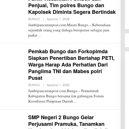
Penjual, Tim polres Bungo dan
Kapolsek Diminta Segera Bertindak
BUNGO
|
Agustus 1, 2026
O
L
Jambipancuranpost.com.Muara Bungo – Keberadaan
E
sejumlah orang yang diduga beroperasi sebagai juru
H
parkir
R
E
D
A
Pemkab Bungo dan Forkopimda
K
S
Siapkan Penertiban Bertahap PETI,
I
Warga Harap Ada Perhatian Dari
J
P
Panglima TNI dan Mabes polri
Pusat
BUNGO
|
Agustus 1, 2026
O
L
Jambipancuranpost.com.Bungo – Pemerintah
E
Kabupaten Bungo bersama tim gabungan Forum
H
Koordinasi Pimpinan Daerah
R
E
D
A
SMP Negeri 2 Bungo Gelar
K
S
Perjusami Pramuka, Tanamkan
I
J