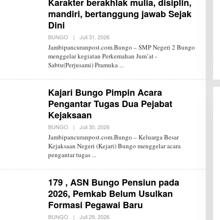
Karakter berakhlak mulia, disiplin,
P
mandiri, bertanggung jawab Sejak
Dini
BUNGO
|
Juli 31, 2026
O
L
Jambipancuranpost.com.Bungo – SMP Negeri 2 Bungo
E
menggelar kegiatan Perkemahan Jum’at -
H
Sabtu(Perjusami) Pramuka
R
E
D
A
Kajari Bungo Pimpin Acara
K
S
Pengantar Tugas Dua Pejabat
I
Kejaksaan
J
P
BUNGO
|
Juli 30, 2026
O
L
Jambipancuranpost.com.Bungo – Keluarga Besar
E
Kejaksaan Negeri (Kejari) Bungo menggelar acara
H
pengantar tugas
R
E
D
A
179 , ASN Bungo Pensiun pada
K
S
2026, Pemkab Belum Usulkan
I
Formasi Pegawai Baru
J
P
BUNGO
|
Juli 29, 2026
O