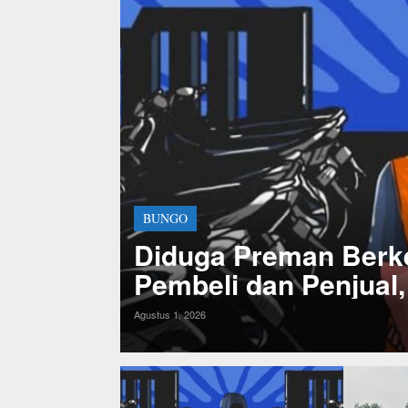
BUNGO
bekalan
Diduga Preman Berk
Pembeli dan Penjual
Kapolsek Diminta Se
Agustus 1, 2026