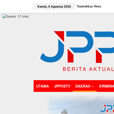
L
Kamis, 6 Agustus 2026
Tambahkan Menu
e
w
a
tutup
t
i
k
e
k
o
n
t
e
n
UTAMA
JPPOSTV
DAERAH
KRIMIN