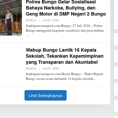
Polres Bungo Gelar Sosialisasi
A
K
Bahaya Narkoba, Bullying, dan
S
Geng Motor di SMP Negeri 2 Bungo
I
J
BUNGO
|
Juli 27, 2026
O
P
L
Jambipancuranpost.com.Bungo, 27 Juli 2026 – Polres
E
Bungo menggelar kegiatan sosialisasi dan penyuluhan
H
R
E
D
A
Wabup Bungo Lantik 16 Kepala
K
S
Sekolah, Tekankan Kepemimpinan
I
yang Transparan dan Akuntabel
J
P
BUNGO
|
Juli 27, 2026
O
L
Jambipancuranpost.com.Muara Bungo – Wakil Bupati
E
Bungo secara resmi melantik 16 kepala sekolah
H
R
E
D
A
Lihat Selengkapnya
K
S
I
J
P