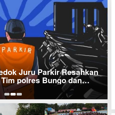
edok Juru Parkir Resahkan
, Tim polres Bungo dan
gera Bertindak
Ag