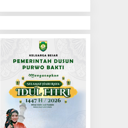
ajari Bungo Pimpin Acara
Ratusan Siswa SMKN 1
engantar Tugas Dua
Bungo Ikuti Pembekalan
ejabat Kejaksaan
PKL, Siap Terjun ke Dunia
Kerja