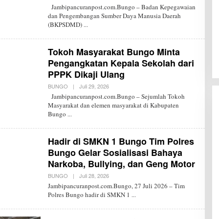
L
Jambipancuranpost.com.Bungo – Badan Kepegawaian
E
dan Pengembangan Sumber Daya Manusia Daerah
H
(BKPSDMD)
R
E
D
A
Tokoh Masyarakat Bungo Minta
K
S
Pengangkatan Kepala Sekolah dari
I
PPPK Dikaji Ulang
J
P
BUNGO
|
Juli 29, 2026
O
L
Jambipancuranpost.com.Bungo – Sejumlah Tokoh
E
Masyarakat dan elemen masyarakat di Kabupaten
H
Bungo
R
E
D
A
Hadir di SMKN 1 Bungo Tim Polres
K
S
Bungo Gelar Sosialisasi Bahaya
I
Narkoba, Bullying, dan Geng Motor
J
P
BUNGO
|
Juli 28, 2026
O
L
Jambipancuranpost.com.Bungo, 27 Juli 2026 – Tim
E
Polres Bungo hadir di SMKN 1
H
R
E
D