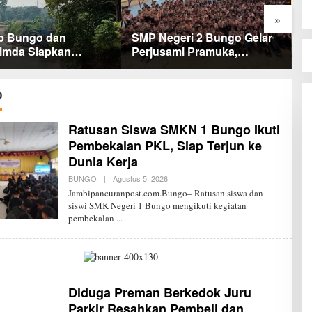
»
b Bungo dan
SMP Negeri 2 Bungo Gelar
K
imda Siapkan
Perjusami Pramuka,
P
iban Bertahap PETI,
Tanamkan Karakter
P
Harap Ada Perhatian
berakhlak mulia, disiplin,
anglima TNI dan
mandiri, bertanggung jawab
O
olri Pusat
Sejak Dini
Ratusan Siswa SMKN 1 Bungo Ikuti
Pembekalan PKL, Siap Terjun ke
Dunia Kerja
BUNGO
|
Agustus 5, 2026
O
L
Jambipancuranpost.com.Bungo– Ratusan siswa dan
E
siswi SMK Negeri 1 Bungo mengikuti kegiatan
H
pembekalan
R
E
D
A
K
S
I
J
Diduga Preman Berkedok Juru
P
Parkir Resahkan Pembeli dan