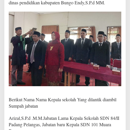
dinas pendidikan kabupaten Bungo Endy,S.P.d MM.
l
a
S
e
k
o
l
a
h
,
A
c
a
r
a
B
e
r
l
Berikut Nama Nama Kepala sekolah Yang dilantik diambil
a
Sumpah jabatan
n
g
s
Arizal,S.P.d .M.M.Jabatan Lama Kepala Sekolah SDN 84/II
u
Padang Pelangas, Jabatan baru Kepala SDN 101 Muara
n