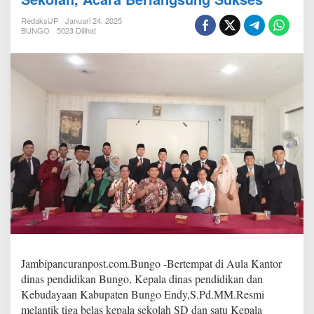
d
i
RedaksiJP
Januari 24, 2025
k
BUNGO
5023 Dilihat
K
a
b
u
p
a
t
e
n
B
u
n
g
o
E
n
d
y
Jambipancuranpost.com.Bungo -Bertempat di Aula Kantor
,
dinas pendidikan Bungo, Kepala dinas pendidikan dan
S
Kebudayaan Kabupaten Bungo Endy,S.Pd.MM.Resmi
.
P
melantik tiga belas kepala sekolah SD dan satu Kepala