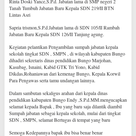
Rinta Doski Yance,S.P.d. Jabatan lama di SMP negeri 2
Tanah Tumbuh Jabatan Baru Kepala SDN 219/II BTN
Lintas Asri
Sapria trismon,S.P.d.Jabatan lama di SDN 105/II Rambah
Jabatan Baru Kepala SDN 126/II Tanjung agung.
Kegiatan pelantikan Pengambilan sumpah jabatan kepala
sekolah tingkat SDN , SMPN , di wilayah kabupaten Bungo
dihadiri sekretaris dinas pendidikan Bungo Marjohan,
Kasubag, Isnaini, Kabid GTK Tri Yono, Kabid
Dikdas,Rohaniawan dari kemenag Bungo, Kepala Korwil
Para Pengawas serta tamu undangan lainnya.
Dalam sambutan sekaligus arahan dari kepala dinas
pendidikan kabupaten Bungo Endy ,S.P.d.MM.mengucapkan
selamat kepada Bapak , Ibu yang baru saja dilantik diambil
Sumpah jabatan sebagai kepala sekolah, mulai dari tingkat
SDN , SMPN, selamat Bertugas di tempat yang baru
Semoga Kedepannya bapak ibu bisa benar benar