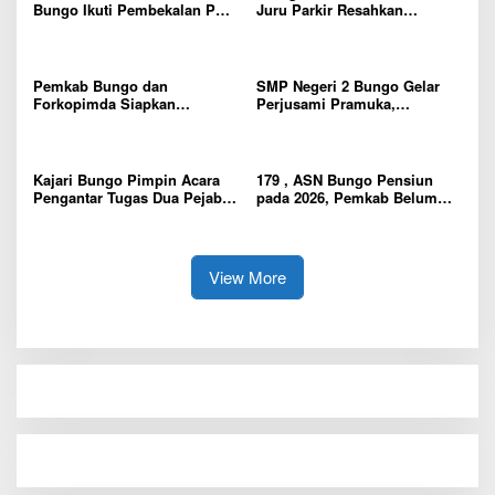
Bungo Ikuti Pembekalan PKL,
Juru Parkir Resahkan
Siap Terjun ke Dunia Kerja
Pembeli dan Penjual, Tim
polres Bungo dan Kapolsek
Diminta Segera Bertindak
Pemkab Bungo dan
SMP Negeri 2 Bungo Gelar
Forkopimda Siapkan
Perjusami Pramuka,
Penertiban Bertahap PETI,
Tanamkan Karakter berakhlak
Warga Harap Ada Perhatian
mulia, disiplin, mandiri,
Dari Panglima TNI dan Mabes
bertanggung jawab Sejak Dini
polri Pusat
Kajari Bungo Pimpin Acara
179 , ASN Bungo Pensiun
Pengantar Tugas Dua Pejabat
pada 2026, Pemkab Belum
Kejaksaan
Usulkan Formasi Pegawai
Baru
View More