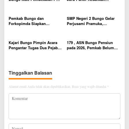
Siap Terjun ke Dunia Kerja
Pembeli dan Penjual, Tim
polres Bungo dan Kapolsek
Diminta Segera Bertindak
Pemkab Bungo dan
SMP Negeri 2 Bungo Gelar
Forkopimda Siapkan
Perjusami Pramuka,
Penertiban Bertahap PETI,
Tanamkan Karakter berakhlak
Warga Harap Ada Perhatian
mulia, disiplin, mandiri,
Dari Panglima TNI dan Mabes
bertanggung jawab Sejak Dini
Kajari Bungo Pimpin Acara
179 , ASN Bungo Pensiun
polri Pusat
Pengantar Tugas Dua Pejabat
pada 2026, Pemkab Belum
Kejaksaan
Usulkan Formasi Pegawai
Baru
Tinggalkan Balasan
Alamat email Anda tidak akan dipublikasikan.
Ruas yang wajib ditandai
*