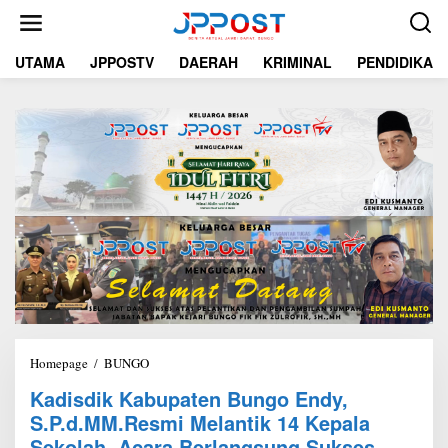
L
e
w
UTAMA
JPPOSTV
DAERAH
KRIMINAL
PENDIDIKAN
a
t
i
k
e
k
o
n
t
e
n
Homepage
/
BUNGO
K
a
Kadisdik Kabupaten Bungo Endy,
d
S.P.d.MM.Resmi Melantik 14 Kepala
i
s
Sekolah, Acara Berlangsung Sukses