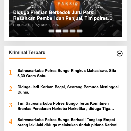
Diduga Preman Berkedok Juru Parkir
P
Resahkan Pembeli dan Penjual, Tim polres
P
Bungo dan Kapolsek Diminta Segera
P
Di BUNGO
|
Agustus 1, 2026
Di
Bertindak
P
Kriminal Terbaru
1
Satresnarkoba Polres Bungo Ringkus Mahasiswa, Sita
6,30 Gram Sabu
2
Diduga Jadi Korban Begal, Seorang Pemuda Meninggal
Dunia.
3
Tim Satresnarkoba Polres Bungo Terus Komitmen
Brantas Peredaran Narkoba Narkotika , diduga Tiga
Penggedar Sabu Warga Bungo Berhasil Ditangkap
4
Satresnarkoba Polres Bungo Berhasil Tangkap Empat
orang laki-laki diduga melakukan tindak pidana Narkotika
Jenis Ekstasi Ditempat Karoke Taman Agung