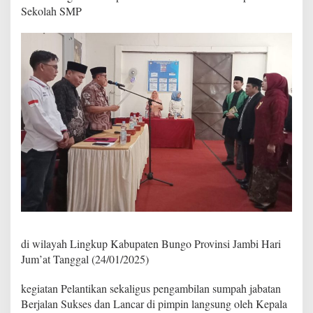
.
Sekolah SMP
d
.
M
M
.
R
e
s
m
i
M
e
l
a
n
t
i
k
di wilayah Lingkup Kabupaten Bungo Provinsi Jambi Hari
1
4
Jum’at Tanggal (24/01/2025)
K
e
kegiatan Pelantikan sekaligus pengambilan sumpah jabatan
p
Berjalan Sukses dan Lancar di pimpin langsung oleh Kepala
a