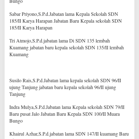
Bungo
g
S
Sabar Priyono,S.P.d.Jabatan lama Kepala Sekolah SDN
u
k
185/II Karya Harapan Jabatan Baru Kepala sekolah SDN
s
185/II Karya Harapan
e
s
Tri Atmojo,S.P.d.jabatan lama Di SDN 135 lembah
Kuamang jabatan baru kepala sekolah SDN 135/II lembah
Kuamang
Susilo Rais,S.P.d.Jabatan lama kepala sekolah SDN 96/II
ujung Tanjung jabatan baru kepala sekolah 96/II ujung
Tanjung
Indra Mulya,S.P.d.Jabatan lama Kepala sekolah SDN 79/II
Baru pusat Jalo Jabatan Baru Kepala SDN 100/II Muara
Bungo
Khairul Azhar,S.P.d.jabatan lama SDN 147/II kuamang Baru