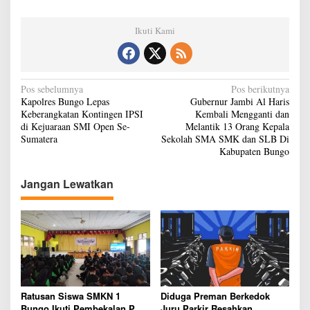
Ikuti Kami
N
Pos sebelumnya
Pos berikutnya
Kapolres Bungo Lepas
Gubernur Jambi Al Haris
a
Keberangkatan Kontingen IPSI
Kembali Mengganti dan
v
di Kejuaraan SMI Open Se-
Melantik 13 Orang Kepala
Sumatera
Sekolah SMA SMK dan SLB Di
i
Kabupaten Bungo
g
Jangan Lewatkan
a
s
i
p
o
s
Ratusan Siswa SMKN 1
Diduga Preman Berkedok
Bungo Ikuti Pembekalan PKL,
Juru Parkir Resahkan