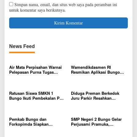
Simpan nama, email, dan situs web saya pada peramban ini
untuk komentar saya berikutnya.
News Feed
Air Mata Perpisahan Warnai
Wamendikdasmen RI
Pelepasan Purna Tugas
Resmikan Aplikasi Bungo
Korwil 10 Bukti Cinta Guru
Pintar, Wujud Komitmen
dan Kepala Sekolah
Pemkab Bungo Tingkatkan
Mutu Pendidikan
Ratusan Siswa SMKN 1
Diduga Preman Berkedok
Bungo Ikuti Pembekalan PKL,
Juru Parkir Resahkan
Siap Terjun ke Dunia Kerja
Pembeli dan Penjual, Tim
polres Bungo dan Kapolsek
Diminta Segera Bertindak
Pemkab Bungo dan
SMP Negeri 2 Bungo Gelar
Forkopimda Siapkan
Perjusami Pramuka,
Penertiban Bertahap PETI,
Tanamkan Karakter berakhlak
Warga Harap Ada Perhatian
mulia, disiplin, mandiri,