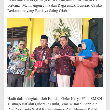
f
bertema “Membangun Jiwa dan Raga untuk Generasi Cerdas
a
Berkarakter yang Berdaya Saing Global
i
r
d
a
n
G
e
l
a
r
k
a
r
y
a
P
5
S
M
K
Hadir dalam kegiatan Job Fair dan Gelar Karya P5 di SMKN
N
1 Bungo staf ahli gubernur Jambi,Tema wisman, Saprudin
1
B
Dwi Apriyanto Wakil Bupati Bungo, ZET Herman Kabid