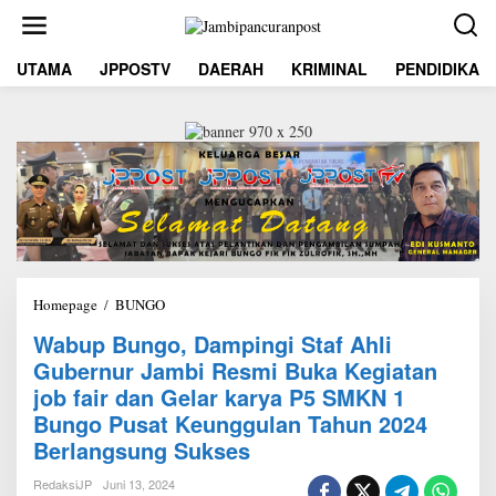
L
e
w
UTAMA
JPPOSTV
DAERAH
KRIMINAL
PENDIDIKAN
a
t
i
k
e
k
o
n
t
e
n
Homepage
/
BUNGO
W
a
Wabup Bungo, Dampingi Staf Ahli
b
Gubernur Jambi Resmi Buka Kegiatan
u
p
job fair dan Gelar karya P5 SMKN 1
B
Bungo Pusat Keunggulan Tahun 2024
u
Berlangsung Sukses
n
g
o
RedaksiJP
Juni 13, 2024