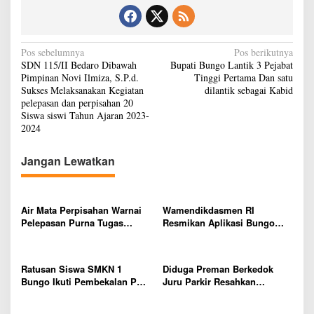
N
Pos sebelumnya
Pos berikutnya
SDN 115/II Bedaro Dibawah
Bupati Bungo Lantik 3 Pejabat
a
Pimpinan Novi Ilmiza, S.P.d.
Tinggi Pertama Dan satu
v
Sukses Melaksanakan Kegiatan
dilantik sebagai Kabid
pelepasan dan perpisahan 20
i
Siswa siswi Tahun Ajaran 2023-
g
2024
a
Jangan Lewatkan
s
i
p
Air Mata Perpisahan Warnai
Wamendikdasmen RI
Pelepasan Purna Tugas
Resmikan Aplikasi Bungo
o
Korwil 10 Bukti Cinta Guru
Pintar, Wujud Komitmen
s
dan Kepala Sekolah
Pemkab Bungo Tingkatkan
Mutu Pendidikan
Ratusan Siswa SMKN 1
Diduga Preman Berkedok
Bungo Ikuti Pembekalan PKL,
Juru Parkir Resahkan
Siap Terjun ke Dunia Kerja
Pembeli dan Penjual, Tim
polres Bungo dan Kapolsek