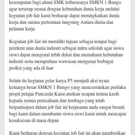
kesempatan bagi alumi SMK terhususnya SMKN 1 Bungo
0
agar terserap sesuai dengan kebutuhan dunia kerja melalui
2
kegiatan job fair kami berharap dapat meningkatkan dunia
4
B
kerja dan sarana pertemuan langsung Antara dunia dan
e
pelamar kerja
r
l
Kegiatan job fair ini memiliki tujuan sebagai tempat bagi
a
perekrut atau dunia industri sebagai mitra sekolah agar siswa
n
g
siswi dapat mengenal lebih dekat dan memahami kebutuhan
s
industri serta memperluas wawasan mengenai berbagai
u
profesi yang ada di luar
n
g
Selain itu kegiatan gelar karya P5 menjadi aksi nyata
S
u
keluarga besar SMKN 1 Bungo yang mencerminkan perilaku
k
propil pelajar Pancasila Kami aturkan ucapan terima kasih
s
kepada semua perusahaan dan lembaga yang telah
e
berpartisipasi dalam job fair ini kerjasama anda sangat berarti
s
bagi kami dalam membantu siswa siswi kami untuk mencapai
kesuksesan di masa depan
Kami berharap dengan kegiatan job fair ini akan memberikan