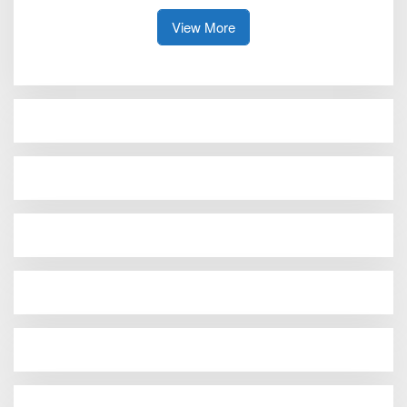
Dari Panglima TNI dan Mabes
bertanggung jawab Sejak Dini
polri Pusat
View More