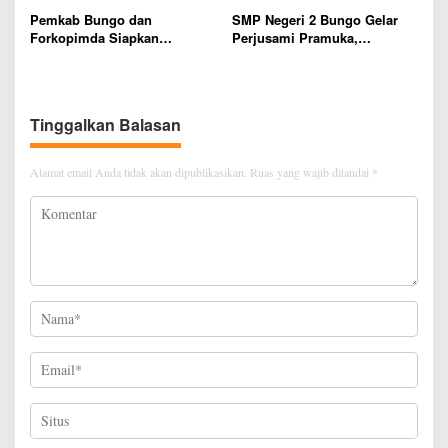
Diminta Segera Bertindak
Pemkab Bungo dan
SMP Negeri 2 Bungo Gelar
Forkopimda Siapkan
Perjusami Pramuka,
Penertiban Bertahap PETI,
Tanamkan Karakter berakhlak
Warga Harap Ada Perhatian
mulia, disiplin, mandiri,
Dari Panglima TNI dan Mabes
bertanggung jawab Sejak Dini
polri Pusat
Tinggalkan Balasan
Alamat email Anda tidak akan dipublikasikan.
Ruas yang wajib ditandai
*