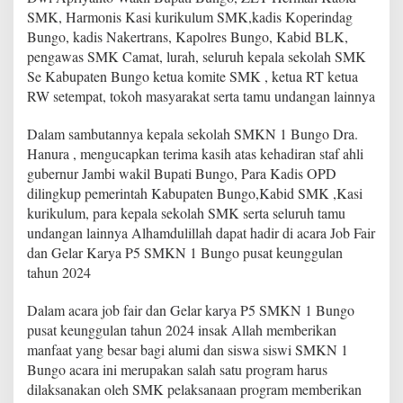
u
SMK, Harmonis Kasi kurikulum SMK,kadis Koperindag
n
Bungo, kadis Nakertrans, Kapolres Bungo, Kabid BLK,
g
pengawas SMK Camat, lurah, seluruh kepala sekolah SMK
o
Se Kabupaten Bungo ketua komite SMK , ketua RT ketua
P
u
RW setempat, tokoh masyarakat serta tamu undangan lainnya
s
a
Dalam sambutannya kepala sekolah SMKN 1 Bungo Dra.
t
Hanura , mengucapkan terima kasih atas kehadiran staf ahli
K
gubernur Jambi wakil Bupati Bungo, Para Kadis OPD
e
u
dilingkup pemerintah Kabupaten Bungo,Kabid SMK ,Kasi
n
kurikulum, para kepala sekolah SMK serta seluruh tamu
g
undangan lainnya Alhamdulillah dapat hadir di acara Job Fair
g
dan Gelar Karya P5 SMKN 1 Bungo pusat keunggulan
u
l
tahun 2024
a
n
Dalam acara job fair dan Gelar karya P5 SMKN 1 Bungo
T
pusat keunggulan tahun 2024 insak Allah memberikan
a
manfaat yang besar bagi alumi dan siswa siswi SMKN 1
h
u
Bungo acara ini merupakan salah satu program harus
n
dilaksanakan oleh SMK pelaksanaan program memberikan
2