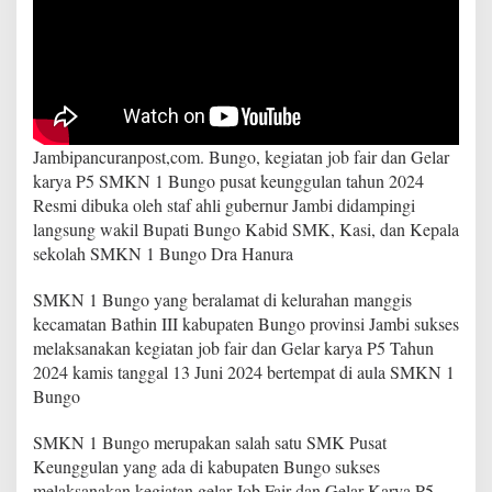
J
a
m
b
i
R
e
s
Jambipancuranpost,com. Bungo, kegiatan job fair dan Gelar
m
karya P5 SMKN 1 Bungo pusat keunggulan tahun 2024
i
Resmi dibuka oleh staf ahli gubernur Jambi didampingi
B
u
langsung wakil Bupati Bungo Kabid SMK, Kasi, dan Kepala
k
sekolah SMKN 1 Bungo Dra Hanura
a
K
SMKN 1 Bungo yang beralamat di kelurahan manggis
e
kecamatan Bathin III kabupaten Bungo provinsi Jambi sukses
g
i
melaksanakan kegiatan job fair dan Gelar karya P5 Tahun
a
2024 kamis tanggal 13 Juni 2024 bertempat di aula SMKN 1
t
Bungo
a
n
SMKN 1 Bungo merupakan salah satu SMK Pusat
j
o
Keunggulan yang ada di kabupaten Bungo sukses
b
melaksanakan kegiatan gelar Job Fair dan Gelar Karya P5