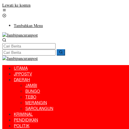
Lewati ke konten
Tambahkan Menu
UTAMA
JPPOSTV
DAERAH
JAMBI
BUNGO
TEBO
MERANGIN
SAROLANGUN
KRIMINAL
PENDIDIKAN
POLITIK