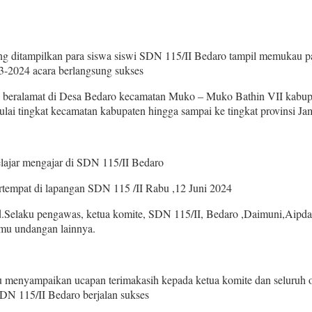
ng ditampilkan para siswa siswi SDN 115/II Bedaro tampil memukau pa
23-2024 acara berlangsung sukses
 beralamat di Desa Bedaro kecamatan Muko – Muko Bathin VII kabupa
mulai tingkat kecamatan kabupaten hingga sampai ke tingkat provinsi Ja
belajar mengajar di SDN 115/II Bedaro
rtempat di lapangan SDN 115 /II Rabu ,12 Juni 2024
.Selaku pengawas, ketua komite, SDN 115/II, Bedaro ,Daimuni,Aipda,
amu undangan lainnya.
menyampaikan ucapan terimakasih kepada ketua komite dan seluruh oran
SDN 115/II Bedaro berjalan sukses