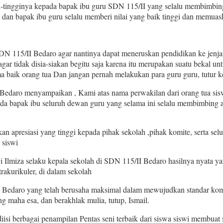
-tingginya kepada bapak ibu guru SDN 115/II yang selalu membimbing 
 dan bapak ibu guru selalu memberi nilai yang baik tinggi dan memua
 SDN 115/II Bedaro agar nantinya dapat meneruskan pendidikan ke jenjan
gar tidak disia-siakan begitu saja karena itu merupakan suatu bekal unt
a baik orang tua Dan jangan pernah melakukan para guru guru, tutur k
edaro menyampaikan , Kami atas nama perwakilan dari orang tua sis
ada bapak ibu seluruh dewan guru yang selama ini selalu membimbing 
 apresiasi yang tinggi kepada pihak sekolah ,pihak komite, serta sel
 siswi
 Ilmiza selaku kepala sekolah di SDN 115/II Bedaro hasilnya nyata yan
rakurikuler, di dalam sekolah
 Bedaro yang telah berusaha maksimal dalam mewujudkan standar komp
g maha esa, dan berakhlak mulia, tutup, Ismail.
isi berbagai penampilan Pentas seni terbaik dari siswa siswi membuat 