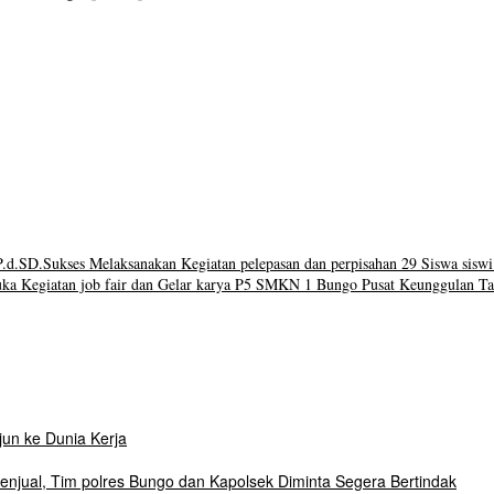
d.SD.Sukses Melaksanakan Kegiatan pelepasan dan perpisahan 29 Siswa siswi
a Kegiatan job fair dan Gelar karya P5 SMKN 1 Bungo Pusat Keunggulan Ta
un ke Dunia Kerja
njual, Tim polres Bungo dan Kapolsek Diminta Segera Bertindak