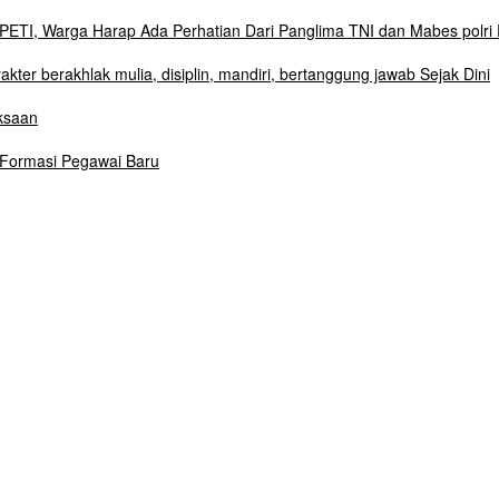
ETI, Warga Harap Ada Perhatian Dari Panglima TNI dan Mabes polri 
r berakhlak mulia, disiplin, mandiri, bertanggung jawab Sejak Dini
ksaan
 Formasi Pegawai Baru