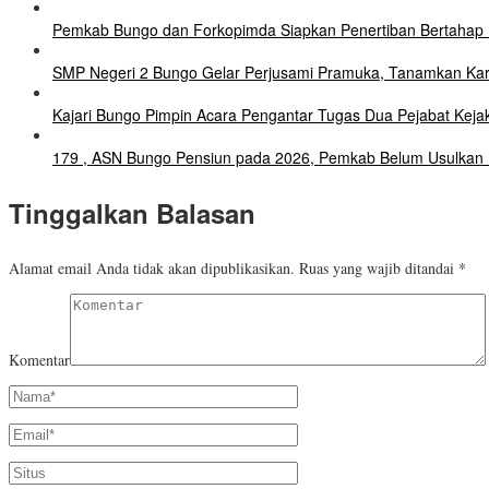
Pemkab Bungo dan Forkopimda Siapkan Penertiban Bertahap P
SMP Negeri 2 Bungo Gelar Perjusami Pramuka, Tanamkan Karakte
Kajari Bungo Pimpin Acara Pengantar Tugas Dua Pejabat Keja
179 , ASN Bungo Pensiun pada 2026, Pemkab Belum Usulkan
Tinggalkan Balasan
Alamat email Anda tidak akan dipublikasikan.
Ruas yang wajib ditandai
*
Komentar