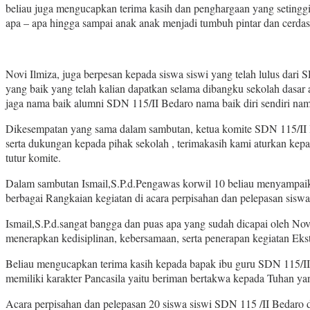
beliau juga mengucapkan terima kasih dan penghargaan yang setinggi
apa – apa hingga sampai anak anak menjadi tumbuh pintar dan cerdas
Novi Ilmiza, juga berpesan kepada siswa siswi yang telah lulus dari
yang baik yang telah kalian dapatkan selama dibangku sekolah dasar a
jaga nama baik alumni SDN 115/II Bedaro nama baik diri sendiri nam
Dikesempatan yang sama dalam sambutan, ketua komite SDN 115/II B
serta dukungan kepada pihak sekolah , terimakasih kami aturkan kep
tutur komite.
Dalam sambutan Ismail,S.P.d.Pengawas korwil 10 beliau menyampaikan
berbagai Rangkaian kegiatan di acara perpisahan dan pelepasan siswa
Ismail,S.P.d.sangat bangga dan puas apa yang sudah dicapai oleh Novi
menerapkan kedisiplinan, kebersamaan, serta penerapan kegiatan Ekst
Beliau mengucapkan terima kasih kepada bapak ibu guru SDN 115/II
memiliki karakter Pancasila yaitu beriman bertakwa kepada Tuhan yan
Acara perpisahan dan pelepasan 20 siswa siswi SDN 115 /II Bedaro di