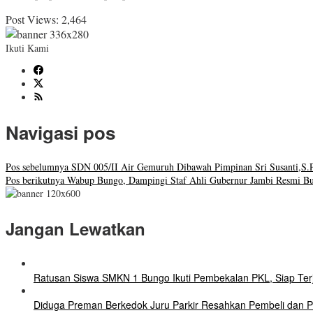
Post Views:
2,464
Ikuti Kami
Navigasi pos
Pos sebelumnya
SDN 005/II Air Gemuruh Dibawah Pimpinan Sri Susanti,S.P.
Pos berikutnya
Wabup Bungo, Dampingi Staf Ahli Gubernur Jambi Resmi Buk
Jangan Lewatkan
Ratusan Siswa SMKN 1 Bungo Ikuti Pembekalan PKL, Siap Terj
Diduga Preman Berkedok Juru Parkir Resahkan Pembeli dan Pe