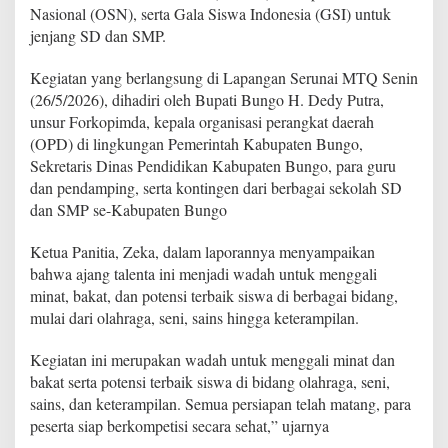
a
Nasional (OSN), serta Gala Siswa Indonesia (GSI) untuk
r
jenjang SD dan SMP.
a
R
Kegiatan yang berlangsung di Lapangan Serunai MTQ Senin
e
s
(26/5/2026), dihadiri oleh Bupati Bungo H. Dedy Putra,
m
unsur Forkopimda, kepala organisasi perangkat daerah
i
(OPD) di lingkungan Pemerintah Kabupaten Bungo,
B
Sekretaris Dinas Pendidikan Kabupaten Bungo, para guru
u
dan pendamping, serta kontingen dari berbagai sekolah SD
k
a
dan SMP se-Kabupaten Bungo
A
j
Ketua Panitia, Zeka, dalam laporannya menyampaikan
a
bahwa ajang talenta ini menjadi wadah untuk menggali
n
minat, bakat, dan potensi terbaik siswa di berbagai bidang,
g
T
mulai dari olahraga, seni, sains hingga keterampilan.
a
l
Kegiatan ini merupakan wadah untuk menggali minat dan
e
bakat serta potensi terbaik siswa di bidang olahraga, seni,
n
sains, dan keterampilan. Semua persiapan telah matang, para
t
a
peserta siap berkompetisi secara sehat,” ujarnya
T