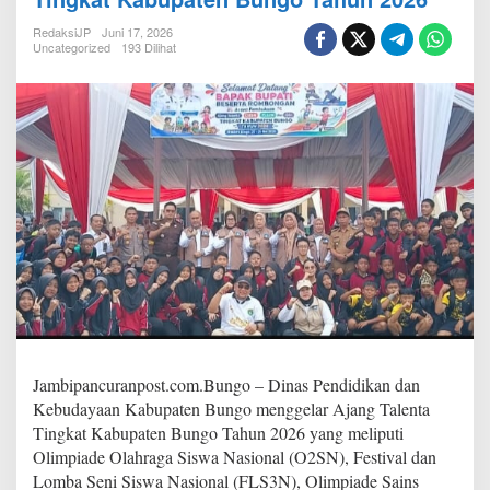
i
B
RedaksiJP
Juni 17, 2026
u
Uncategorized
193 Dilihat
n
g
o
b
e
r
s
a
m
a
D
i
s
d
i
k
b
Jambipancuranpost.com.Bungo – Dinas Pendidikan dan
u
Kebudayaan Kabupaten Bungo menggelar Ajang Talenta
d
Tingkat Kabupaten Bungo Tahun 2026 yang meliputi
S
Olimpiade Olahraga Siswa Nasional (O2SN), Festival dan
e
c
Lomba Seni Siswa Nasional (FLS3N), Olimpiade Sains