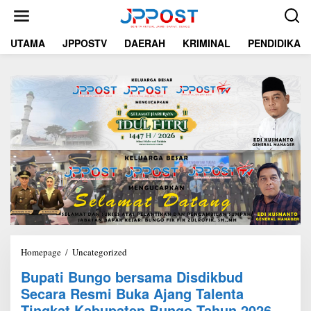
L
e
w
UTAMA
JPPOSTV
DAERAH
KRIMINAL
PENDIDIKAN
a
t
i
k
e
k
o
n
t
e
n
Homepage
/
Uncategorized
B
u
Bupati Bungo bersama Disdikbud
p
Secara Resmi Buka Ajang Talenta
a
t
Tingkat Kabupaten Bungo Tahun 2026