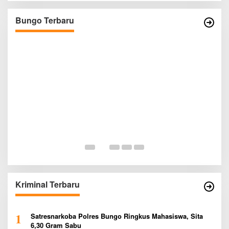
Resahkan Pembeli dan Penjual, Tim polres
Bungo dan Kapolsek Diminta Segera
Bungo Terbaru
Di BUNGO
|
Agustus 1, 2026
Bertindak
P
P
P
Di
P
Kriminal Terbaru
1
Satresnarkoba Polres Bungo Ringkus Mahasiswa, Sita
6,30 Gram Sabu