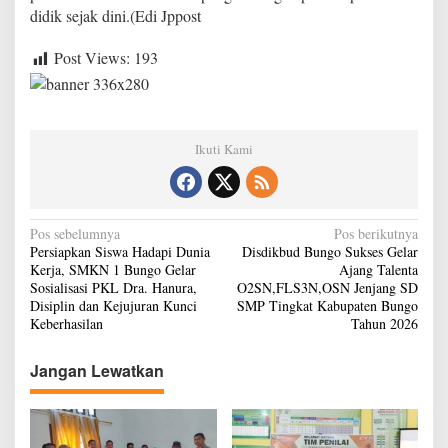
didik sejak dini.(Edi Jppost
Post Views:
193
Ikuti Kami
N
Pos sebelumnya
Pos berikutnya
Persiapkan Siswa Hadapi Dunia
Disdikbud Bungo Sukses Gelar
a
Kerja, SMKN 1 Bungo Gelar
Ajang Talenta
v
Sosialisasi PKL Dra. Hanura,
O2SN,FLS3N,OSN Jenjang SD
Disiplin dan Kejujuran Kunci
SMP Tingkat Kabupaten Bungo
i
Keberhasilan
Tahun 2026
g
Jangan Lewatkan
a
s
i