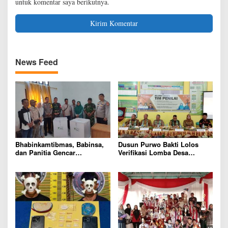
untuk komentar saya berikutnya.
News Feed
Bhabinkamtibmas, Babinsa,
Dusun Purwo Bakti Lolos
dan Panitia Gencar
Verifikasi Lomba Desa
Sosialisasi Jelang Pemilihan
Tingkat Provinsi Jambi,
Rio Dusun Teluk Panjang
Tunjukkan Tata Kelola dan
Inovasi Unggulan