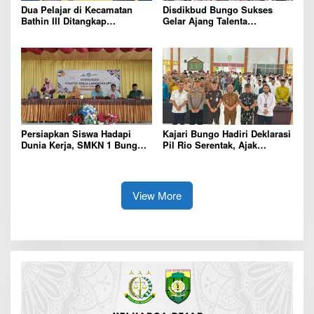
Dua Pelajar di Kecamatan
Disdikbud Bungo Sukses
Bathin III Ditangkap
Gelar Ajang Talenta
Satresnarkoba Polres Bungo,
O2SN,FLS3N,OSN Jenjang
Sabu 5,17 Gram Diamankan
SD SMP Tingkat Kabupaten
Bungo Tahun 2026
Persiapkan Siswa Hadapi
Kajari Bungo Hadiri Deklarasi
Dunia Kerja, SMKN 1 Bungo
Pil Rio Serentak, Ajak
Gelar Sosialisasi PKL Dra.
Masyarakat Jaga Persatuan
Hanura, Disiplin dan
Kejujuran Kunci Keberhasilan
View More