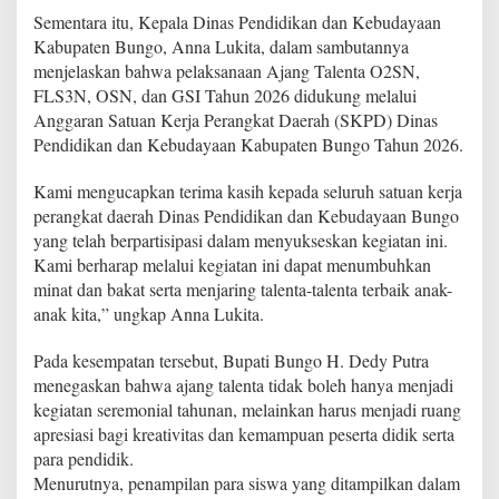
i
Sementara itu, Kepala Dinas Pendidikan dan Kebudayaan
n
Kabupaten Bungo, Anna Lukita, dalam sambutannya
g
menjelaskan bahwa pelaksanaan Ajang Talenta O2SN,
k
a
FLS3N, OSN, dan GSI Tahun 2026 didukung melalui
t
Anggaran Satuan Kerja Perangkat Daerah (SKPD) Dinas
K
Pendidikan dan Kebudayaan Kabupaten Bungo Tahun 2026.
a
b
Kami mengucapkan terima kasih kepada seluruh satuan kerja
u
p
perangkat daerah Dinas Pendidikan dan Kebudayaan Bungo
a
yang telah berpartisipasi dalam menyukseskan kegiatan ini.
t
Kami berharap melalui kegiatan ini dapat menumbuhkan
e
minat dan bakat serta menjaring talenta-talenta terbaik anak-
n
B
anak kita,” ungkap Anna Lukita.
u
n
Pada kesempatan tersebut, Bupati Bungo H. Dedy Putra
g
menegaskan bahwa ajang talenta tidak boleh hanya menjadi
o
kegiatan seremonial tahunan, melainkan harus menjadi ruang
T
a
apresiasi bagi kreativitas dan kemampuan peserta didik serta
h
para pendidik.
u
Menurutnya, penampilan para siswa yang ditampilkan dalam
n