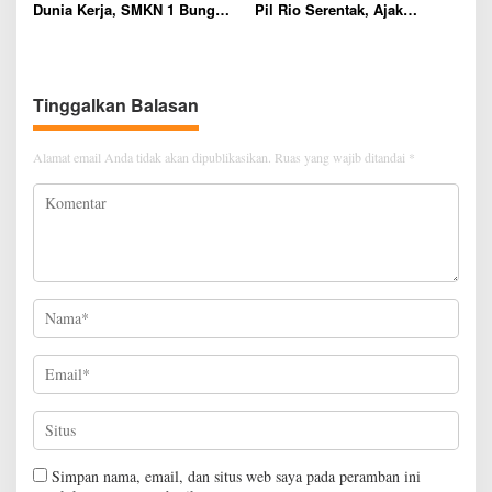
Dunia Kerja, SMKN 1 Bungo
Pil Rio Serentak, Ajak
Gelar Sosialisasi PKL Dra.
Masyarakat Jaga Persatuan
Hanura, Disiplin dan
Kejujuran Kunci Keberhasilan
Tinggalkan Balasan
Alamat email Anda tidak akan dipublikasikan.
Ruas yang wajib ditandai
*
Simpan nama, email, dan situs web saya pada peramban ini