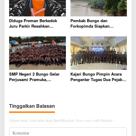
Diduga Preman Berkedok
Pemkab Bungo dan
Juru Parkir Resahkan
Forkopimda Siapkan
Pembeli dan Penjual, Tim
Penertiban Bertahap PETI,
polres Bungo dan Kapolsek
Warga Harap Ada Perhatian
Diminta Segera Bertindak
Dari Panglima TNI dan Mabes
polri Pusat
SMP Negeri 2 Bungo Gelar
Kajari Bungo Pimpin Acara
Perjusami Pramuka,
Pengantar Tugas Dua Pejabat
Tanamkan Karakter berakhlak
Kejaksaan
mulia, disiplin, mandiri,
bertanggung jawab Sejak Dini
Tinggalkan Balasan
Alamat email Anda tidak akan dipublikasikan.
Ruas yang wajib ditandai
*