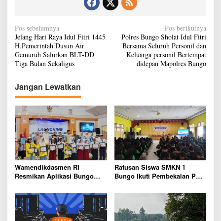
e
t
u
N
Pos sebelumnya
Pos berikutnya
p
Jelang Hari Raya Idul Fitri 1445
Polres Bungo Sholat Idul Fitri
a
a
H,Pemerintah Dusun Air
Bersama Seluruh Personil dan
t
v
Gemuruh Salurkan BLT-DD
Keluarga personil Bertempat
2
Tiga Bulan Sekaligus
didepan Mapolres Bungo
0
i
2
g
4
Jangan Lewatkan
a
s
i
p
o
s
Wamendikdasmen RI
Ratusan Siswa SMKN 1
Resmikan Aplikasi Bungo
Bungo Ikuti Pembekalan PKL,
Pintar, Wujud Komitmen
Siap Terjun ke Dunia Kerja
Pemkab Bungo Tingkatkan
Mutu Pendidikan