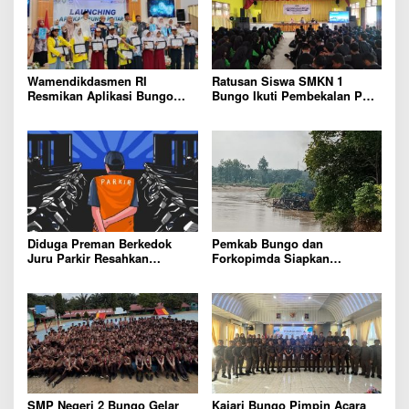
Wamendikdasmen RI
Ratusan Siswa SMKN 1
Resmikan Aplikasi Bungo
Bungo Ikuti Pembekalan PKL,
Pintar, Wujud Komitmen
Siap Terjun ke Dunia Kerja
Pemkab Bungo Tingkatkan
Mutu Pendidikan
Diduga Preman Berkedok
Pemkab Bungo dan
Juru Parkir Resahkan
Forkopimda Siapkan
Pembeli dan Penjual, Tim
Penertiban Bertahap PETI,
polres Bungo dan Kapolsek
Warga Harap Ada Perhatian
Diminta Segera Bertindak
Dari Panglima TNI dan Mabes
polri Pusat
SMP Negeri 2 Bungo Gelar
Kajari Bungo Pimpin Acara