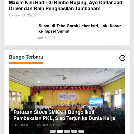
Maxim Kini Hadir di Rimbo Bujang, Ayo Daftar Jadi
Driver dan Raih Penghasilan Tambahan!
Oktober 21, 2025
Suami di Tebo Gorok Leher Istri, Lalu Kabur
ke Tapsel Sumut
April 4, 2024
Bungo Terbaru
Ratusan Siswa SMKN 1 Bungo Ikuti
D
Pembekalan PKL, Siap Terjun ke Dunia Kerja
R
B
Di BUNGO
|
Agustus 5, 2026
Di
B