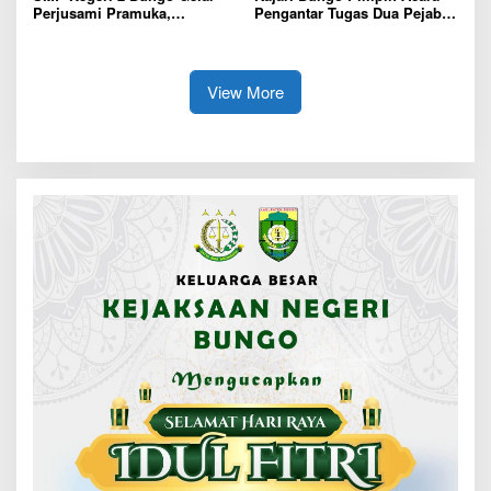
Perjusami Pramuka,
Pengantar Tugas Dua Pejabat
Tanamkan Karakter berakhlak
Kejaksaan
mulia, disiplin, mandiri,
bertanggung jawab Sejak Dini
View More