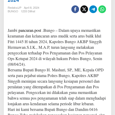
r
e
RedaksiJP
April 8, 2024
s
BUNGO
1233 Dilihat
B
u
n
g
Jambi
pancuran.post
.Bungo – Dalam upaya memastikan
o
keamanan dan kelancaran arus mudik serta arus balik Idul
B
Fitri 1445 H tahun 2024, Kapolres Bungo AKBP Singgih
e
Hermawan.S.I.K., M.A.P, turun langsung melakukan
r
s
pengecekan terhadap Pos Pengamanan dan Pos Pelayanan
a
Ops Ketupat 2024 di wilayah hukum Polres Bungo, Senin
m
(08/04/24).
a
Bersama Bupati Bungo H. Mashuri, SP., ME, Kepala OPD
F
serta para pejabat utama Polres Bungo, Kapolres AKBP
o
r
Singgih meninjau secara langsung kesiapan personel dan
k
peralatan yang ditempatkan di Pos Pengamanan dan Pos
o
pelayanan. Pengecekan ini dilakukan guna memastikan
p
bahwa semua pos pengamanan telah siap dalam menghadapi
i
m
lonjakan arus kendaraan selama periode libur lebaran.
d
Hari ini kami bersama Bupati Bungo dan Dandim 0416
a
Bungo Tebo melakukan pengecekan kesiapan personel, alat