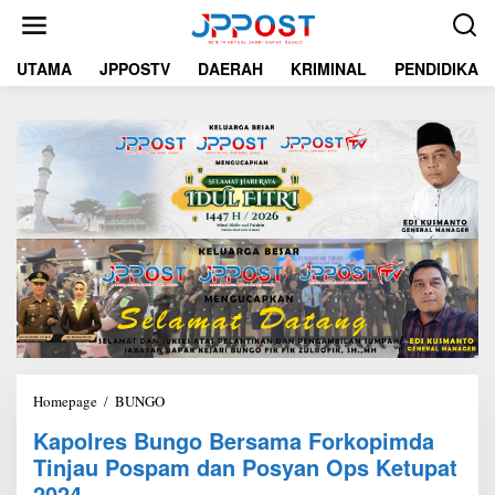
L
e
w
UTAMA
JPPOSTV
DAERAH
KRIMINAL
PENDIDIKAN
a
t
i
k
e
k
o
n
t
e
n
Homepage
/
BUNGO
K
a
Kapolres Bungo Bersama Forkopimda
p
Tinjau Pospam dan Posyan Ops Ketupat
o
l
2024