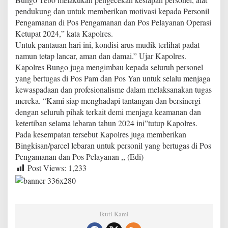
T
pendukung dan untuk memberikan motivasi kepada Personil
i
Pengamanan di Pos Pengamanan dan Pos Pelayanan Operasi
n
j
Ketupat 2024,” kata Kapolres.
a
Untuk pantauan hari ini, kondisi arus mudik terlihat padat
u
namun tetap lancar, aman dan damai.” Ujar Kapolres.
P
Kapolres Bungo juga mengimbau kepada seluruh personel
o
s
yang bertugas di Pos Pam dan Pos Yan untuk selalu menjaga
p
kewaspadaan dan profesionalisme dalam melaksanakan tugas
a
mereka. “Kami siap menghadapi tantangan dan bersinergi
m
dengan seluruh pihak terkait demi menjaga keamanan dan
d
ketertiban selama lebaran tahun 2024 ini”tutup Kapolres.
a
n
Pada kesempatan tersebut Kapolres juga memberikan
P
Bingkisan/parcel lebaran untuk personil yang bertugas di Pos
o
Pengamanan dan Pos Pelayanan ,, (Edi)
s
Post Views:
1,233
y
a
n
O
p
Ikuti Kami
s
K