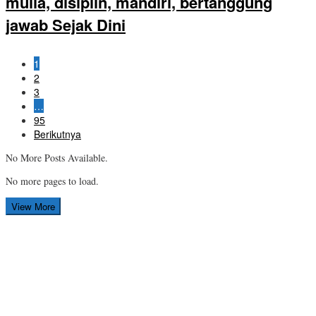
mulia, disiplin, mandiri, bertanggung
jawab Sejak Dini
1
2
3
…
95
Berikutnya
No More Posts Available.
No more pages to load.
View More