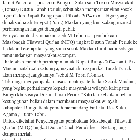
Jambi Pancuran , post com.Bungo – Salah satu Tokoh Masyarakat
(Tomas) Dusun Tanah Periuk, sebut akan memperjuangkan sosok
figur Calon Bupati Bungo pada Pilkada 2024 nanti. Figur yang
dimaksud ialah Brigpol (Purn.) Maidani yang kini sedang menjadi
perbincangan hangat ditengah publik.
Pernyataan itu disampaikan oleh M Tobri usai pembukaan
Musabaqah Tilawatil Qur’an (MTQ) tingkat Dusun Tanah Periuk ke
1, dalam kesempatan yang sama sosok Maidani turut hadir sebagai
tamu undangan masyarakat setempat.
“Kito akan memilih pemimpin untuk Bupati Bungo 2024 nanti, Pak
Maidani salah satu calonnya, insyaallah masyarakat Tanah Periuk
akan memperjuangkannya,”sebut M Tobri (Tomas).
Tobri juga menyampaikan rasa simpatinya terhadap Sosok Maidani,
yang begitu perhatiannya kepada masyarakat wilayah kabupaten
Bungo khususnya Dusun Tanah Periuk.”Kito tau kebaikan beliau
kesungguhan beliau dalam membantu masyarakat wilayah
kabupaten Bungo tidak pernah memandang baik itu, Ras,Suku,
Agama ,”Tutup Tobri.
Untuk diketahui Penyelenggara pembukaan Musabaqah Tilawatil
Qur’an (MTQ) tingkat Dusun Tanah Periuk ke 1. Berlangsung
dengan meriah.