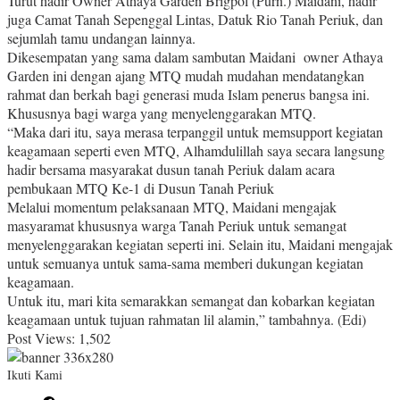
Turut hadir Owner Athaya Garden Brigpol (Purn.) Maidani, hadir
juga Camat Tanah Sepenggal Lintas, Datuk Rio Tanah Periuk, dan
sejumlah tamu undangan lainnya.
Dikesempatan yang sama dalam sambutan Maidani owner Athaya
Garden ini dengan ajang MTQ mudah mudahan mendatangkan
rahmat dan berkah bagi generasi muda Islam penerus bangsa ini.
Khususnya bagi warga yang menyelenggarakan MTQ.
“Maka dari itu, saya merasa terpanggil untuk memsupport kegiatan
keagamaan seperti even MTQ, Alhamdulillah saya secara langsung
hadir bersama masyarakat dusun tanah Periuk dalam acara
pembukaan MTQ Ke-1 di Dusun Tanah Periuk
Melalui momentum pelaksanaan MTQ, Maidani mengajak
masyaramat khususnya warga Tanah Periuk untuk semangat
menyelenggarakan kegiatan seperti ini. Selain itu, Maidani mengajak
untuk semuanya untuk sama-sama memberi dukungan kegiatan
keagamaan.
Untuk itu, mari kita semarakkan semangat dan kobarkan kegiatan
keagamaan untuk tujuan rahmatan lil alamin,” tambahnya. (Edi)
Post Views:
1,502
Ikuti Kami