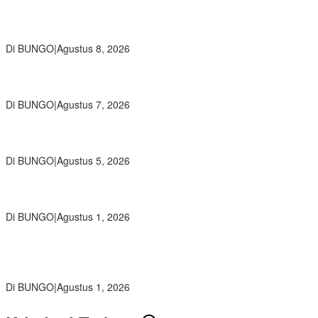
Air Mata Perpisahan Warnai Pelepasan Purna Tugas Korwil 10 Bukti
Cinta Guru dan Kepala Sekolah
Di BUNGO
|
Agustus 8, 2026
Wamendikdasmen RI Resmikan Aplikasi Bungo Pintar, Wujud
Komitmen Pemkab Bungo Tingkatkan Mutu Pendidikan
Di BUNGO
|
Agustus 7, 2026
Ratusan Siswa SMKN 1 Bungo Ikuti Pembekalan PKL, Siap Terjun
ke Dunia Kerja
Di BUNGO
|
Agustus 5, 2026
Diduga Preman Berkedok Juru Parkir Resahkan Pembeli dan
Penjual, Tim polres Bungo dan Kapolsek Diminta Segera Bertindak
Di BUNGO
|
Agustus 1, 2026
Pemkab Bungo dan Forkopimda Siapkan Penertiban Bertahap
PETI, Warga Harap Ada Perhatian Dari Panglima TNI dan Mabes
polri Pusat
Di BUNGO
|
Agustus 1, 2026