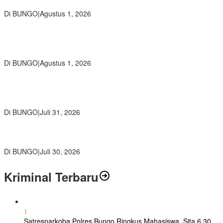
Penjual, Tim polres Bungo dan Kapolsek Diminta Segera Bertindak
Di BUNGO
|
Agustus 1, 2026
Pemkab Bungo dan Forkopimda Siapkan Penertiban Bertahap
PETI, Warga Harap Ada Perhatian Dari Panglima TNI dan Mabes
polri Pusat
Di BUNGO
|
Agustus 1, 2026
SMP Negeri 2 Bungo Gelar Perjusami Pramuka, Tanamkan
Karakter berakhlak mulia, disiplin, mandiri, bertanggung jawab
Sejak Dini
Di BUNGO
|
Juli 31, 2026
Kajari Bungo Pimpin Acara Pengantar Tugas Dua Pejabat
Kejaksaan
Di BUNGO
|
Juli 30, 2026
Kriminal Terbaru
1
Satresnarkoba Polres Bungo Ringkus Mahasiswa, Sita 6,30