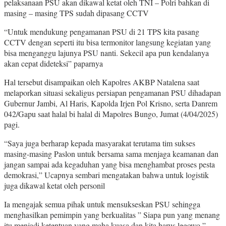
pelaksanaan PSU akan dikawal ketat oleh TNI – Polri bahkan di
masing – masing TPS sudah dipasang CCTV
“Untuk mendukung pengamanan PSU di 21 TPS kita pasang
CCTV dengan seperti itu bisa termonitor langsung kegiatan yang
bisa menganggu lajunya PSU nanti. Sekecil apa pun kendalanya
akan cepat dideteksi” paparnya
Hal tersebut disampaikan oleh Kapolres AKBP Natalena saat
melaporkan situasi sekaligus persiapan pengamanan PSU dihadapan
Gubernur Jambi, Al Haris, Kapolda Irjen Pol Krisno, serta Danrem
042/Gapu saat halal bi halal di Mapolres Bungo, Jumat (4/04/2025)
pagi.
“Saya juga berharap kepada masyarakat terutama tim sukses
masing-masing Paslon untuk bersama sama menjaga keamanan dan
jangan sampai ada kegaduhan yang bisa menghambat proses pesta
demokrasi,” Ucapnya sembari mengatakan bahwa untuk logistik
juga dikawal ketat oleh personil
Ia mengajak semua pihak untuk mensukseskan PSU sehingga
menghasilkan pemimpin yang berkualitas ” Siapa pun yang menang
itu menjadi ketentuan yang maha kuasa dan kita harus legowo,”