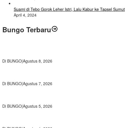
Suami di Tebo Gorok Leher Istri, Lalu Kabur ke Tapsel Sumut
April 4, 2024
Bungo Terbaru
Air Mata Perpisahan Warnai Pelepasan Purna Tugas Korwil 10 Bukti
Cinta Guru dan Kepala Sekolah
Di BUNGO
|
Agustus 8, 2026
Wamendikdasmen RI Resmikan Aplikasi Bungo Pintar, Wujud
Komitmen Pemkab Bungo Tingkatkan Mutu Pendidikan
Di BUNGO
|
Agustus 7, 2026
Ratusan Siswa SMKN 1 Bungo Ikuti Pembekalan PKL, Siap Terjun
ke Dunia Kerja
Di BUNGO
|
Agustus 5, 2026
Diduga Preman Berkedok Juru Parkir Resahkan Pembeli dan
Penjual, Tim polres Bungo dan Kapolsek Diminta Segera Bertindak