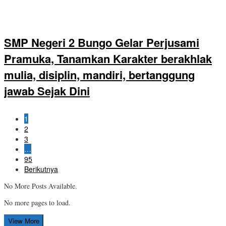
SMP Negeri 2 Bungo Gelar Perjusami
Pramuka, Tanamkan Karakter berakhlak
mulia, disiplin, mandiri, bertanggung
jawab Sejak Dini
1
2
3
…
95
Berikutnya
No More Posts Available.
No more pages to load.
View More