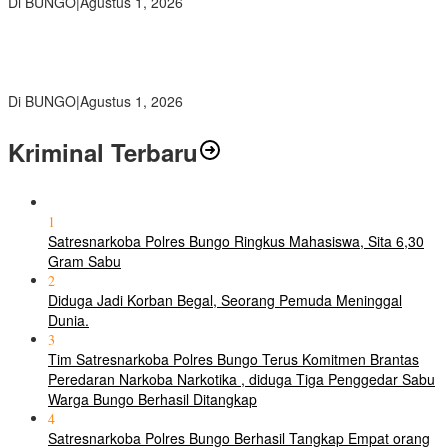
Di BUNGO
|
Agustus 1, 2026
Pemkab Bungo dan Forkopimda Siapkan Penertiban Bertahap
PETI, Warga Harap Ada Perhatian Dari Panglima TNI dan Mabes
polri Pusat
Di BUNGO
|
Agustus 1, 2026
Kriminal Terbaru
1
Satresnarkoba Polres Bungo Ringkus Mahasiswa, Sita 6,30
Gram Sabu
2
Diduga Jadi Korban Begal, Seorang Pemuda Meninggal
Dunia.
3
Tim Satresnarkoba Polres Bungo Terus Komitmen Brantas
Peredaran Narkoba Narkotika , diduga Tiga Penggedar Sabu
Warga Bungo Berhasil Ditangkap
4
Satresnarkoba Polres Bungo Berhasil Tangkap Empat orang