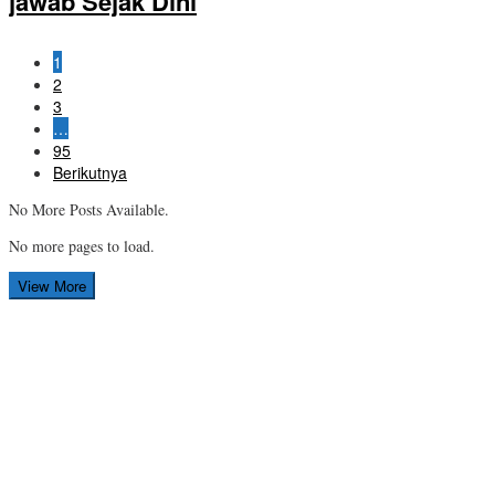
jawab Sejak Dini
1
2
3
…
95
Berikutnya
No More Posts Available.
No more pages to load.
View More