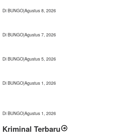
Cinta Guru dan Kepala Sekolah
Di BUNGO
|
Agustus 8, 2026
Wamendikdasmen RI Resmikan Aplikasi Bungo Pintar, Wujud
Komitmen Pemkab Bungo Tingkatkan Mutu Pendidikan
Di BUNGO
|
Agustus 7, 2026
Ratusan Siswa SMKN 1 Bungo Ikuti Pembekalan PKL, Siap Terjun
ke Dunia Kerja
Di BUNGO
|
Agustus 5, 2026
Diduga Preman Berkedok Juru Parkir Resahkan Pembeli dan
Penjual, Tim polres Bungo dan Kapolsek Diminta Segera Bertindak
Di BUNGO
|
Agustus 1, 2026
Pemkab Bungo dan Forkopimda Siapkan Penertiban Bertahap
PETI, Warga Harap Ada Perhatian Dari Panglima TNI dan Mabes
polri Pusat
Di BUNGO
|
Agustus 1, 2026
Kriminal Terbaru