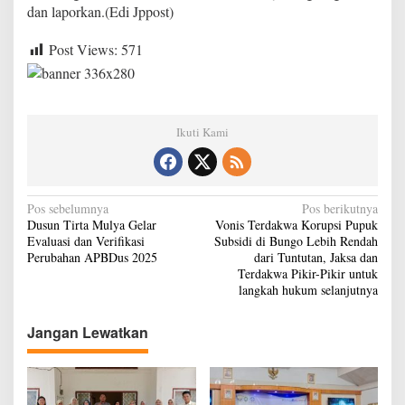
dan laporkan.(Edi Jppost)
Post Views:
571
Ikuti Kami
N
Pos sebelumnya
Pos berikutnya
Dusun Tirta Mulya Gelar
Vonis Terdakwa Korupsi Pupuk
a
Evaluasi dan Verifikasi
Subsidi di Bungo Lebih Rendah
v
Perubahan APBDus 2025
dari Tuntutan, Jaksa dan
Terdakwa Pikir-Pikir untuk
i
langkah hukum selanjutnya
g
Jangan Lewatkan
a
s
i