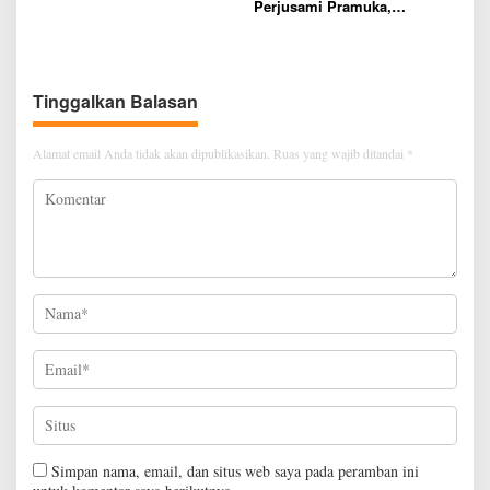
Perjusami Pramuka,
Tanamkan Karakter berakhlak
mulia, disiplin, mandiri,
bertanggung jawab Sejak Dini
Tinggalkan Balasan
Alamat email Anda tidak akan dipublikasikan.
Ruas yang wajib ditandai
*
Simpan nama, email, dan situs web saya pada peramban ini