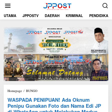
L
e
w
UTAMA
JPPOSTV
DAERAH
KRIMINAL
PENDIDIKAN
a
t
i
k
e
k
o
n
t
e
n
Homepage
/
BUNGO
W
A
WASPADA PENIPUAN! Ada Oknum
S
Penipu Gunakan Foto dan Nama Edi JP
P
A
di WhatsApp untuk Melakukan Modus