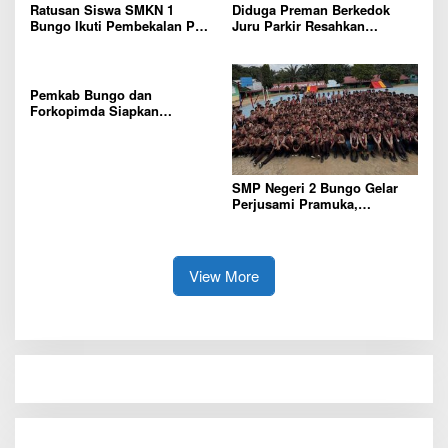
Ratusan Siswa SMKN 1
Diduga Preman Berkedok
Bungo Ikuti Pembekalan PKL,
Juru Parkir Resahkan
Siap Terjun ke Dunia Kerja
Pembeli dan Penjual, Tim
polres Bungo dan Kapolsek
Diminta Segera Bertindak
Pemkab Bungo dan
Forkopimda Siapkan
Penertiban Bertahap PETI,
Warga Harap Ada Perhatian
Dari Panglima TNI dan Mabes
polri Pusat
SMP Negeri 2 Bungo Gelar
Perjusami Pramuka,
Tanamkan Karakter berakhlak
mulia, disiplin, mandiri,
bertanggung jawab Sejak Dini
View More