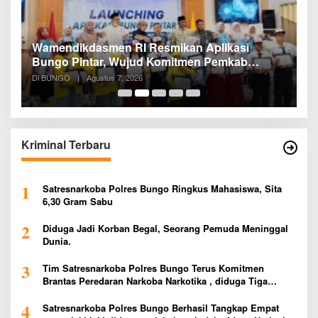
a
Wamendikdasmen RI Resmikan Aplikasi
R
Bungo Pintar, Wujud Komitmen Pemkab
P
Bungo Tingkatkan Mutu Pendidikan
Di BUNGO
|
Agustus 7, 2026
Di
Kriminal Terbaru
1
Satresnarkoba Polres Bungo Ringkus Mahasiswa, Sita
6,30 Gram Sabu
2
Diduga Jadi Korban Begal, Seorang Pemuda Meninggal
Dunia.
3
Tim Satresnarkoba Polres Bungo Terus Komitmen
Brantas Peredaran Narkoba Narkotika , diduga Tiga
Penggedar Sabu Warga Bungo Berhasil Ditangkap
4
Satresnarkoba Polres Bungo Berhasil Tangkap Empat