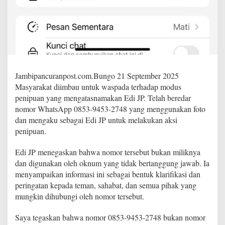
W
h
a
t
s
A
p
p
Jambipancuranpost.com.Bungo 21 September 2025
u
n
Masyarakat diimbau untuk waspada terhadap modus
t
penipuan yang mengatasnamakan Edi JP. Telah beredar
u
nomor WhatsApp 0853-9453-2748 yang menggunakan foto
k
dan mengaku sebagai Edi JP untuk melakukan aksi
M
penipuan.
e
l
a
Edi JP menegaskan bahwa nomor tersebut bukan miliknya
k
dan digunakan oleh oknum yang tidak bertanggung jawab. Ia
u
menyampaikan informasi ini sebagai bentuk klarifikasi dan
k
peringatan kepada teman, sahabat, dan semua pihak yang
a
n
mungkin dihubungi oleh nomor tersebut.
M
o
Saya tegaskan bahwa nomor 0853-9453-2748 bukan nomor
d