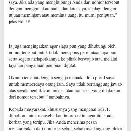
saya. Jika ada yang menghubungi Anda dari nomor tersebut
u
dengan menggunakan nama dan foto saya, apalagi dengan
s
P
tujuan meminjam atau meminta uang, itu murni penipuan,”
e
jelas Edi JP.
n
i
p
u
a
Ia juga mengingatkan agar siapa pun yang dihubungi oleh
n
nomor tersebut untuk tidak merespons permintaan apa pun,
serta segera melaporkannya ke pihak berwajib atau melalui
layanan pengaduan penipuan digital.
Oknum tersebut dengan sengaja memakai foto profil saya
untuk memperdaya orang lain. Saya tidak bertanggung jawab
atas segala bentuk komunikasi atau transaksi yang dilakukan
dari nomor tersebut,” tambahnya.
Kepada masyarakat, khususnya yang mengenal Edi JP,
dimohon untuk menyebarkan informasi ini agar tidak ada
korban yang tertipu. Jika Anda menerima pesan
mencurigakan dari nomor tersebut, sebaiknya langsung blokir