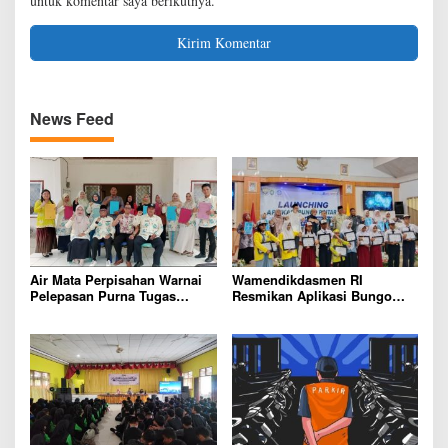
untuk komentar saya berikutnya.
News Feed
Air Mata Perpisahan Warnai
Wamendikdasmen RI
Pelepasan Purna Tugas
Resmikan Aplikasi Bungo
Korwil 10 Bukti Cinta Guru
Pintar, Wujud Komitmen
dan Kepala Sekolah
Pemkab Bungo Tingkatkan
Mutu Pendidikan