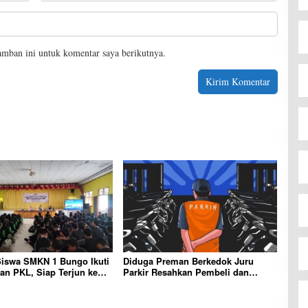
amban ini untuk komentar saya berikutnya.
Siswa SMKN 1 Bungo Ikuti
Diduga Preman Berkedok Juru
n PKL, Siap Terjun ke
Parkir Resahkan Pembeli dan
ja
Penjual, Tim polres Bungo dan
Kapolsek Diminta Segera Bertindak