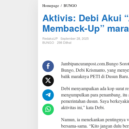
Homepage
/
BUNGO
A
k
Aktivis: Debi Akui
t
i
Memback-Up” marak
v
i
s
RedaksiJP
September 28, 2025
:
BUNGO
298 Dilihat
D
e
b
i
Jambipancuranpost.com.Bungo Sorotan
A
Bungo, Debi Krismanto, yang menyeb
k
balik maraknya PETI di Dusun Baru.
u
i
Debi menyampaikan ada kop surat re
“
A
mengumpulkan para penambang, itu 
d
pemerintahan dusun. Saya berkeyaki
a
aktivitas ini,” kata Debi.
K
e
Namun, ia menekankan pentingnya ve
k
u
bersama-sama. “Kito jangan dulu bers