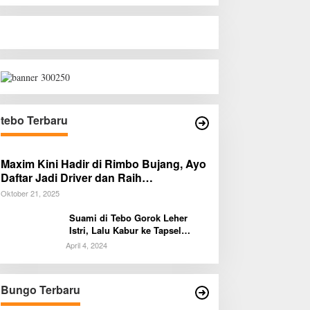
tebo Terbaru
Maxim Kini Hadir di Rimbo Bujang, Ayo
Daftar Jadi Driver dan Raih
Penghasilan Tambahan!
Oktober 21, 2025
Suami di Tebo Gorok Leher
Istri, Lalu Kabur ke Tapsel
Sumut
April 4, 2024
Bungo Terbaru