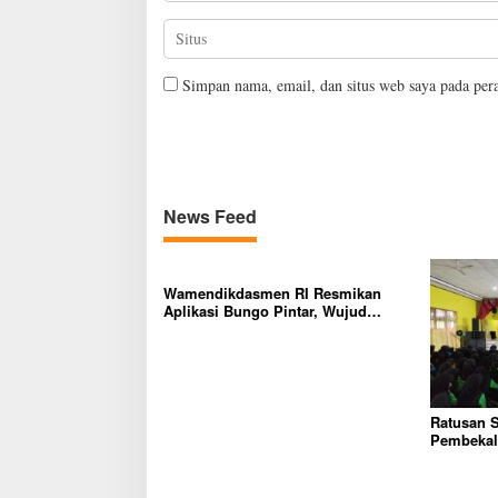
Simpan nama, email, dan situs web saya pada per
News Feed
Wamendikdasmen RI Resmikan
Aplikasi Bungo Pintar, Wujud
Komitmen Pemkab Bungo
Tingkatkan Mutu Pendidikan
Ratusan 
Pembekala
Dunia Ker