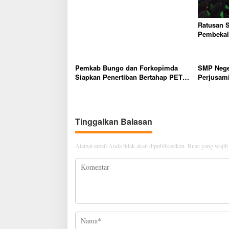
o
s
Ratusan 
Pembekala
Dunia Ker
Pemkab Bungo dan Forkopimda
SMP Nege
Siapkan Penertiban Bertahap PETI,
Perjusam
Warga Harap Ada Perhatian Dari
Karakter b
Panglima TNI dan Mabes polri
mandiri, 
Pusat
Dini
Tinggalkan Balasan
Alamat email Anda tidak akan dipublikasikan.
Ruas yang wajib