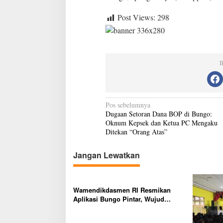
a
r
Post Views:
298
a
k
n
y
a
I
P
E
T
I
d
N
Pos sebelumnya
i
Dugaan Setoran Dana BOP di Bungo:
a
b
Oknum Kepsek dan Ketua PC Mengaku
a
v
Ditekan “Orang Atas”
t
i
u
Jangan Lewatkan
K
g
e
a
r
b
s
Wamendikdasmen RI Resmikan
a
Aplikasi Bungo Pintar, Wujud
u
i
Komitmen Pemkab Bungo
p
Tingkatkan Mutu Pendidikan