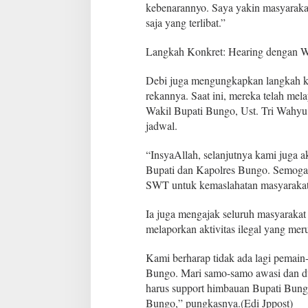
a
kebenarannyo. Saya yakin masyarakat
t
saja yang terlibat.”
a
n
Langkah Konkret: Hearing dengan 
B
e
s
Debi juga mengungkapkan langkah ko
a
rekannya. Saat ini, mereka telah me
r
Wakil Bupati Bungo, Ust. Tri Wahyu
y
jadwal.
a
n
g
“InsyaAllah, selanjutnya kami juga 
M
Bupati dan Kapolres Bungo. Semoga 
e
SWT untuk kemaslahatan masyarakat,
m
b
Ia juga mengajak seluruh masyarakat 
a
c
melaporkan aktivitas ilegal yang mer
k
-
Kami berharap tidak ada lagi pemai
U
Bungo. Mari samo-samo awasi dan d
p
harus support himbauan Bupati Bun
”
m
Bungo,” pungkasnya.(Edi Jppost)