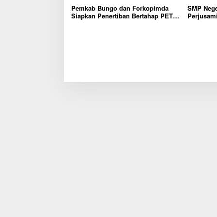
Pemkab Bungo dan Forkopimda
SMP Nege
Siapkan Penertiban Bertahap PETI,
Perjusam
Warga Harap Ada Perhatian Dari
Karakter b
Panglima TNI dan Mabes polri
mandiri, 
Pusat
Dini