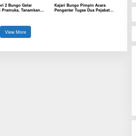
ri 2 Bungo Gelar
Kajari Bungo Pimpin Acara
i Pramuka, Tanamkan
Pengantar Tugas Dua Pejabat
erakhlak mulia, disiplin,
Kejaksaan
bertanggung jawab Sejak
View More