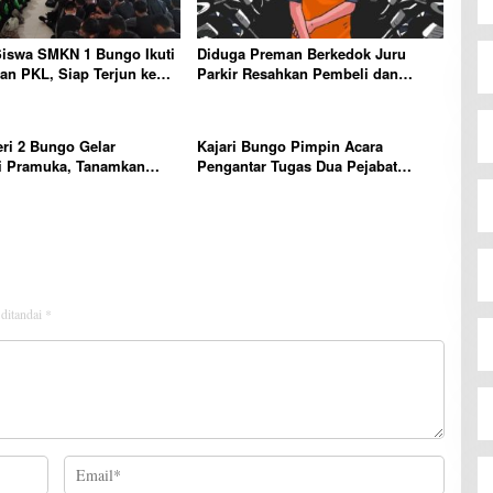
Siswa SMKN 1 Bungo Ikuti
Diduga Preman Berkedok Juru
n PKL, Siap Terjun ke
Parkir Resahkan Pembeli dan
ja
Penjual, Tim polres Bungo dan
Kapolsek Diminta Segera Bertindak
ri 2 Bungo Gelar
Kajari Bungo Pimpin Acara
i Pramuka, Tanamkan
Pengantar Tugas Dua Pejabat
erakhlak mulia, disiplin,
Kejaksaan
bertanggung jawab Sejak
 ditandai
*