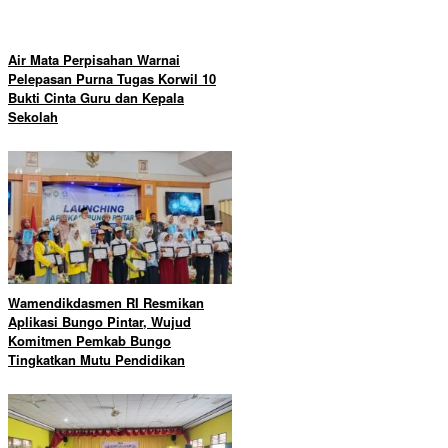
Air Mata Perpisahan Warnai
Pelepasan Purna Tugas Korwil 10
Bukti Cinta Guru dan Kepala
Sekolah
Wamendikdasmen RI Resmikan
Aplikasi Bungo Pintar, Wujud
Komitmen Pemkab Bungo
Tingkatkan Mutu Pendidikan