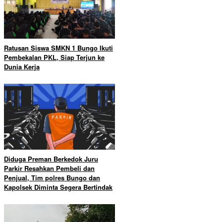
Ratusan Siswa SMKN 1 Bungo Ikuti
Pembekalan PKL, Siap Terjun ke
Dunia Kerja
Diduga Preman Berkedok Juru
Parkir Resahkan Pembeli dan
Penjual, Tim polres Bungo dan
Kapolsek Diminta Segera Bertindak