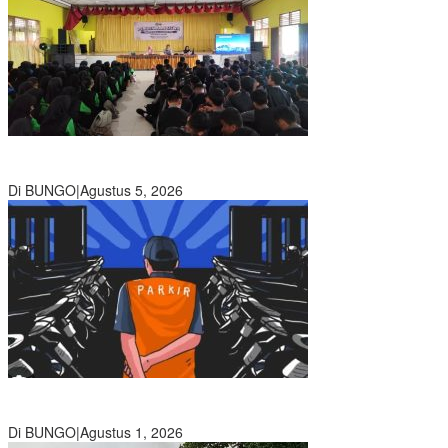
Ratusan Siswa SMKN 1 Bungo Ikuti Pembekalan PKL, Siap Terjun
ke Dunia Kerja
Di BUNGO
|
Agustus 5, 2026
Diduga Preman Berkedok Juru Parkir Resahkan Pembeli dan
Penjual, Tim polres Bungo dan Kapolsek Diminta Segera Bertindak
Di BUNGO
|
Agustus 1, 2026