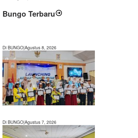
Bungo Terbaru
Air Mata Perpisahan Warnai Pelepasan Purna Tugas Korwil 10 Bukti
Cinta Guru dan Kepala Sekolah
Di BUNGO
|
Agustus 8, 2026
Wamendikdasmen RI Resmikan Aplikasi Bungo Pintar, Wujud
Komitmen Pemkab Bungo Tingkatkan Mutu Pendidikan
Di BUNGO
|
Agustus 7, 2026