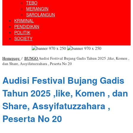
TEBO
MERANGIN
SAROLANGUN
KRIMINAL
PENDIDIKAN
POLITIK
SOCIETY
Homepage
/
BUNGO
Audisi Festival Bujang Gadis Tahun 2025 ,like, Komen ,
dan Share, Assyifatuzzahara , Peserta No 20
Audisi Festival Bujang Gadis
Tahun 2025 ,like, Komen , dan
Share, Assyifatuzzahara ,
Peserta No 20