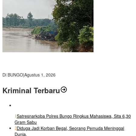
Pemkab Bungo dan Forkopimda Siapkan Penertiban Bertahap
PETI, Warga Harap Ada Perhatian Dari Panglima TNI dan Mabes
polri Pusat
Di BUNGO
|
Agustus 1, 2026
Kriminal Terbaru
1
Satresnarkoba Polres Bungo Ringkus Mahasiswa, Sita 6,30
Gram Sabu
2
Diduga Jadi Korban Begal, Seorang Pemuda Meninggal
Dunia.