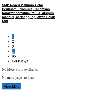
SMP Negeri 2 Bungo Gelar
Perjusami Pramuka, Tanamkan
Karakter berakhlak mulia, disiplin,
mandiri, bertanggung jawab Sejak
Dini
1
2
3
…
95
Berikutnya
No More Posts Available.
No more pages to load.
View More