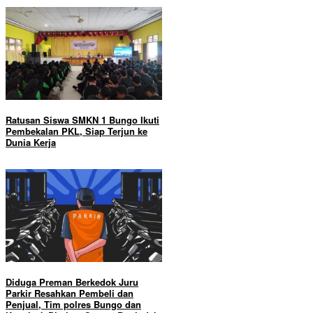
Ratusan Siswa SMKN 1 Bungo Ikuti
Pembekalan PKL, Siap Terjun ke
Dunia Kerja
Diduga Preman Berkedok Juru
Parkir Resahkan Pembeli dan
Penjual, Tim polres Bungo dan