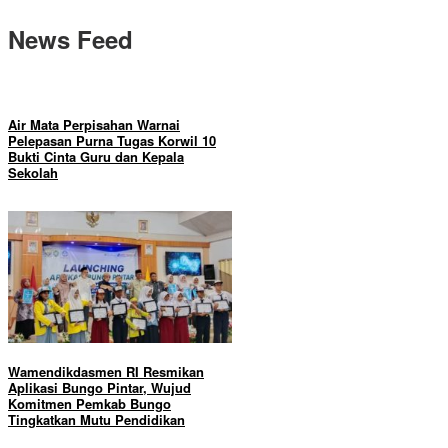
News Feed
Air Mata Perpisahan Warnai
Pelepasan Purna Tugas Korwil 10
Bukti Cinta Guru dan Kepala
Sekolah
Wamendikdasmen RI Resmikan
Aplikasi Bungo Pintar, Wujud
Komitmen Pemkab Bungo
Tingkatkan Mutu Pendidikan