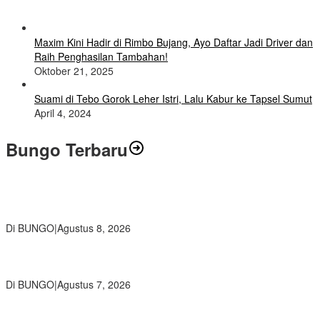
Maxim Kini Hadir di Rimbo Bujang, Ayo Daftar Jadi Driver dan
Raih Penghasilan Tambahan!
Oktober 21, 2025
Suami di Tebo Gorok Leher Istri, Lalu Kabur ke Tapsel Sumut
April 4, 2024
Bungo Terbaru
Air Mata Perpisahan Warnai Pelepasan Purna Tugas Korwil 10 Bukti
Cinta Guru dan Kepala Sekolah
Di BUNGO
|
Agustus 8, 2026
Wamendikdasmen RI Resmikan Aplikasi Bungo Pintar, Wujud
Komitmen Pemkab Bungo Tingkatkan Mutu Pendidikan
Di BUNGO
|
Agustus 7, 2026
Ratusan Siswa SMKN 1 Bungo Ikuti Pembekalan PKL, Siap Terjun