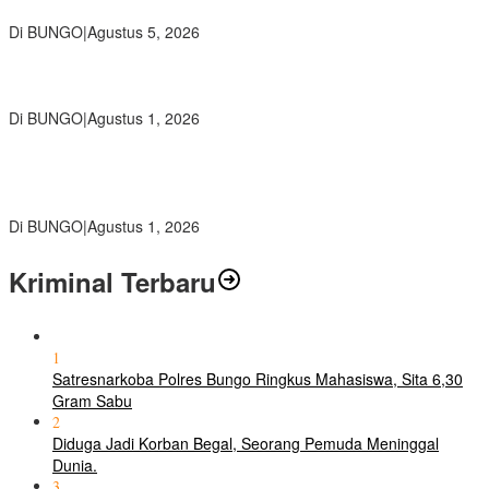
ke Dunia Kerja
Di BUNGO
|
Agustus 5, 2026
Diduga Preman Berkedok Juru Parkir Resahkan Pembeli dan
Penjual, Tim polres Bungo dan Kapolsek Diminta Segera Bertindak
Di BUNGO
|
Agustus 1, 2026
Pemkab Bungo dan Forkopimda Siapkan Penertiban Bertahap
PETI, Warga Harap Ada Perhatian Dari Panglima TNI dan Mabes
polri Pusat
Di BUNGO
|
Agustus 1, 2026
Kriminal Terbaru
1
Satresnarkoba Polres Bungo Ringkus Mahasiswa, Sita 6,30
Gram Sabu
2
Diduga Jadi Korban Begal, Seorang Pemuda Meninggal
Dunia.
3