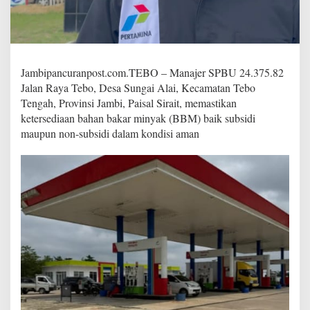
5
.
8
2
T
e
Jambipancuranpost.com.TEBO – Manajer SPBU 24.375.82
b
Jalan Raya Tebo, Desa Sungai Alai, Kecamatan Tebo
o
Tengah, Provinsi Jambi, Paisal Sirait, memastikan
B
e
ketersediaan bahan bakar minyak (BBM) baik subsidi
r
maupun non-subsidi dalam kondisi aman
j
a
l
a
n
K
o
n
d
u
s
i
f