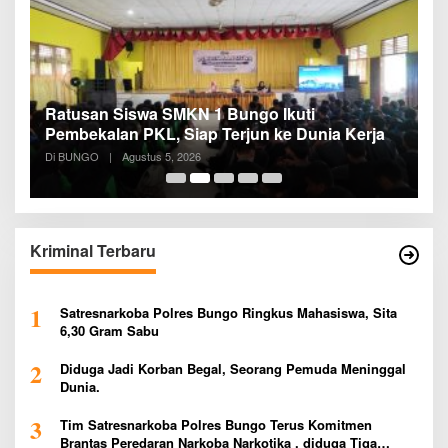
Ratusan Siswa SMKN 1 Bungo Ikuti
D
Pembekalan PKL, Siap Terjun ke Dunia Kerja
R
B
Di BUNGO
|
Agustus 5, 2026
Di
B
Kriminal Terbaru
1
Satresnarkoba Polres Bungo Ringkus Mahasiswa, Sita
6,30 Gram Sabu
2
Diduga Jadi Korban Begal, Seorang Pemuda Meninggal
Dunia.
3
Tim Satresnarkoba Polres Bungo Terus Komitmen
Brantas Peredaran Narkoba Narkotika , diduga Tiga