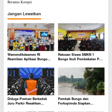
Berantas Korupsi
i
g
Jangan Lewatkan
a
s
i
p
o
s
Wamendikdasmen RI
Ratusan Siswa SMKN 1
Resmikan Aplikasi Bungo
Bungo Ikuti Pembekalan PKL,
Pintar, Wujud Komitmen
Siap Terjun ke Dunia Kerja
Pemkab Bungo Tingkatkan
Mutu Pendidikan
Diduga Preman Berkedok
Pemkab Bungo dan
Juru Parkir Resahkan
Forkopimda Siapkan
Pembeli dan Penjual, Tim
Penertiban Bertahap PETI,