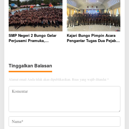
polres Bungo dan Kapolsek
Warga Harap Ada Perhatian
Diminta Segera Bertindak
Dari Panglima TNI dan Mabes
polri Pusat
SMP Negeri 2 Bungo Gelar
Kajari Bungo Pimpin Acara
Perjusami Pramuka,
Pengantar Tugas Dua Pejabat
Tanamkan Karakter berakhlak
Kejaksaan
mulia, disiplin, mandiri,
bertanggung jawab Sejak Dini
Tinggalkan Balasan
Alamat email Anda tidak akan dipublikasikan.
Ruas yang wajib ditandai
*