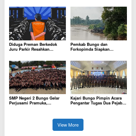
Pemkab Bungo Tingkatkan
Mutu Pendidikan
Diduga Preman Berkedok
Pemkab Bungo dan
Juru Parkir Resahkan
Forkopimda Siapkan
Pembeli dan Penjual, Tim
Penertiban Bertahap PETI,
polres Bungo dan Kapolsek
Warga Harap Ada Perhatian
Diminta Segera Bertindak
Dari Panglima TNI dan Mabes
polri Pusat
SMP Negeri 2 Bungo Gelar
Kajari Bungo Pimpin Acara
Perjusami Pramuka,
Pengantar Tugas Dua Pejabat
Tanamkan Karakter berakhlak
Kejaksaan
mulia, disiplin, mandiri,
bertanggung jawab Sejak Dini
View More