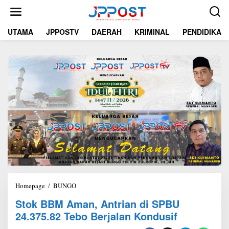
L
e
w
UTAMA
JPPOSTV
DAERAH
KRIMINAL
PENDIDIKAN
a
t
i
k
e
k
o
n
t
e
n
Homepage
/
BUNGO
S
t
Stok BBM Aman, Antrian di SPBU
o
24.375.82 Tebo Berjalan Kondusif
k
B