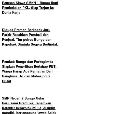
Ratusan Siswa SMKN 1 Bungo Ikuti
Pembekalan PKL, Siap Terjun ke
Dunia Kerja
Diduga Preman Berkedok Juru
Parkir Resahkan Pembeli dan
Penjual, Tim polres Bungo dan
Kapolsek Diminta Segera Bertindak
Pemkab Bungo dan Forkopimda
Siapkan Penertiban Bertahap PETI,
Warga Harap Ada Perhatian Dari
Panglima TNI dan Mabes polri
Pusat
SMP Negeri 2 Bungo Gelar
Perjusami Pramuka, Tanamkan
Karakter berakhlak mulia, disiplin,
mandiri, bertanggung jawab Sejak