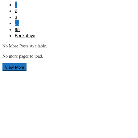
1
2
3
…
95
Berikutnya
No More Posts Available.
No more pages to load.
View More