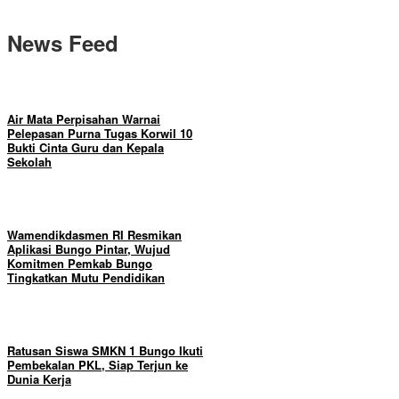
News Feed
Air Mata Perpisahan Warnai
Pelepasan Purna Tugas Korwil 10
Bukti Cinta Guru dan Kepala
Sekolah
Wamendikdasmen RI Resmikan
Aplikasi Bungo Pintar, Wujud
Komitmen Pemkab Bungo
Tingkatkan Mutu Pendidikan
Ratusan Siswa SMKN 1 Bungo Ikuti
Pembekalan PKL, Siap Terjun ke
Dunia Kerja