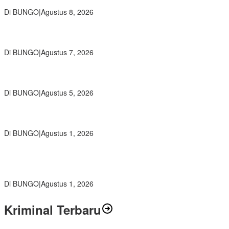
Cinta Guru dan Kepala Sekolah
Di BUNGO
|
Agustus 8, 2026
Wamendikdasmen RI Resmikan Aplikasi Bungo Pintar, Wujud
Komitmen Pemkab Bungo Tingkatkan Mutu Pendidikan
Di BUNGO
|
Agustus 7, 2026
Ratusan Siswa SMKN 1 Bungo Ikuti Pembekalan PKL, Siap Terjun
ke Dunia Kerja
Di BUNGO
|
Agustus 5, 2026
Diduga Preman Berkedok Juru Parkir Resahkan Pembeli dan
Penjual, Tim polres Bungo dan Kapolsek Diminta Segera Bertindak
Di BUNGO
|
Agustus 1, 2026
Pemkab Bungo dan Forkopimda Siapkan Penertiban Bertahap
PETI, Warga Harap Ada Perhatian Dari Panglima TNI dan Mabes
polri Pusat
Di BUNGO
|
Agustus 1, 2026
Kriminal Terbaru