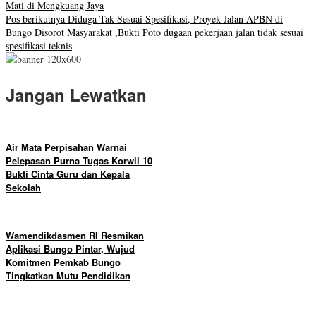
Mati di Mengkuang Jaya
Pos berikutnya
Diduga Tak Sesuai Spesifikasi, Proyek Jalan APBN di
Bungo Disorot Masyarakat ,Bukti Poto dugaan pekerjaan jalan tidak sesuai
spesifikasi teknis
Jangan Lewatkan
Air Mata Perpisahan Warnai
Pelepasan Purna Tugas Korwil 10
Bukti Cinta Guru dan Kepala
Sekolah
Wamendikdasmen RI Resmikan
Aplikasi Bungo Pintar, Wujud
Komitmen Pemkab Bungo
Tingkatkan Mutu Pendidikan