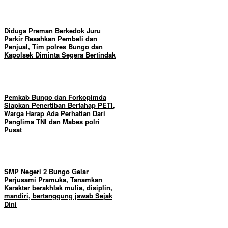
Diduga Preman Berkedok Juru
Parkir Resahkan Pembeli dan
Penjual, Tim polres Bungo dan
Kapolsek Diminta Segera Bertindak
Pemkab Bungo dan Forkopimda
Siapkan Penertiban Bertahap PETI,
Warga Harap Ada Perhatian Dari
Panglima TNI dan Mabes polri
Pusat
SMP Negeri 2 Bungo Gelar
Perjusami Pramuka, Tanamkan
Karakter berakhlak mulia, disiplin,
mandiri, bertanggung jawab Sejak
Dini