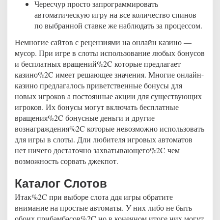
Чересчур просто запрограммировать
автоматическую игру на все количество спинов
по выбранной ставке же наблюдать за процессом.
Немногие сайтов с рецензиями на онлайн казино —
мусор. При игре в слоты использование любых бонусов
и бесплатных вращений%2C которые предлагает
казино%2C имеет решающее значения. Многие онлайн-
казино предлагалось приветственные бонусы для
новых игроков а постоянные акции для существующих
игроков. Их бонусы могут включать бесплатные
вращения%2C бонусные деньги и другие
вознаграждения%2C которые невозможно использовать
для игры в слоты. Дли любителя игровых автоматов
нет ничего достаточно захватывающего%2C чем
возможность сорвать джекпот.
Каталог Слотов
Итак%2C при выборе слота ддя игры обратите
внимание на простые автоматы. У них либо не быть
обоих прибамбасов%2C но в конечном итоге них могут