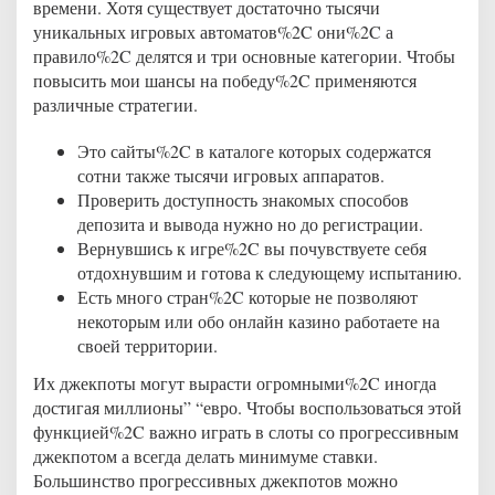
времени. Хотя существует достаточно тысячи
уникальных игровых автоматов%2C они%2C а
правило%2C делятся и три основные категории. Чтобы
повысить мои шансы на победу%2C применяются
различные стратегии.
Это сайты%2C в каталоге которых содержатся
сотни также тысячи игровых аппаратов.
Проверить доступность знакомых способов
депозита и вывода нужно но до регистрации.
Вернувшись к игре%2C вы почувствуете себя
отдохнувшим и готова к следующему испытанию.
Есть много стран%2C которые не позволяют
некоторым или обо онлайн казино работаете на
своей территории.
Их джекпоты могут вырасти огромными%2C иногда
достигая миллионы” “евро. Чтобы воспользоваться этой
функцией%2C важно играть в слоты со прогрессивным
джекпотом а всегда делать минимуме ставки.
Большинство прогрессивных джекпотов можно