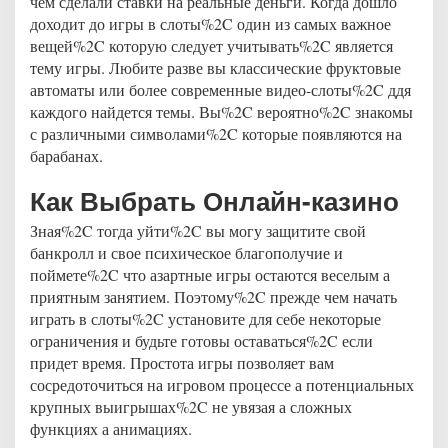
чем сделали ставки на реальные деньги. Когда дошло
доходит до игры в слоты%2C один из самых важное
вещей%2C которую следует учитывать%2C является
тему игры. Любите разве вы классические фруктовые
автоматы или более современные видео-слоты%2C ддя
каждого найдется темы. Вы%2C вероятно%2C знакомы
с различными символами%2C которые появляются на
барабанах.
Как Выбрать Онлайн-казино
Зная%2C тогда уйти%2C вы могу защитите свой
банкролл и свое психическое благополучие и
поймете%2C что азартные игры остаются веселым а
приятным занятием. Поэтому%2C прежде чем начать
играть в слоты%2C установите для себе некоторые
ограничения и будьте готовы оставаться%2C если
придет время. Простота игры позволяет вам
сосредоточиться на игровом процессе а потенциальных
крупных выигрышах%2C не увязая а сложных
функциях а анимациях.