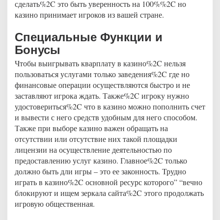
сделать%2C это быть уверенность на 100%%2C но
казино принимает игроков из вашей стране.
Специальные Функции и
Бонусы
Чтобы выигрывать кварплату в казино%2C нельзя
пользоваться услугами только заведения%2C где но
финансовые операции осуществляются быстро и не
заставляют игрока ждать. Также%2C игроку нужно
удостовериться%2C что в казино можно пополнить счет
и вывести с него средств удобным для него способом.
Также при выборе казино важен обращать на
отсутствии или отсутствие них такой площадки
лицензии на осуществление деятельностью по
предоставлению услуг казино. Главное%2C только
должно быть дли игры – это ее законность. Трудно
играть в казино%2C основной ресурс которого” “вечно
блокируют и ищем зеркала сайта%2C этого продолжать
игровую общественная.