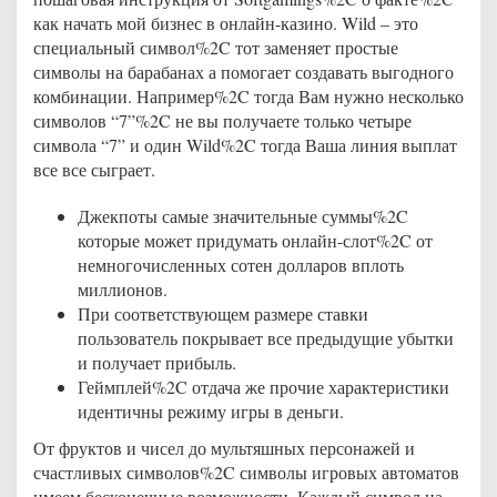
как начать мой бизнес в онлайн-казино. Wild – это
специальный символ%2C тот заменяет простые
символы на барабанах а помогает создавать выгодного
комбинации. Например%2C тогда Вам нужно несколько
символов “7”%2C не вы получаете только четыре
символа “7” и один Wild%2C тогда Ваша линия выплат
все все сыграет.
Джекпоты самые значительные суммы%2C
которые может придумать онлайн-слот%2C от
немногочисленных сотен долларов вплоть
миллионов.
При соответствующем размере ставки
пользователь покрывает все предыдущие убытки
и получает прибыль.
Геймплей%2C отдача же прочие характеристики
идентичны режиму игры в деньги.
От фруктов и чисел до мультяшных персонажей и
счастливых символов%2C символы игровых автоматов
имеем бесконечные возможности. Каждый символ на