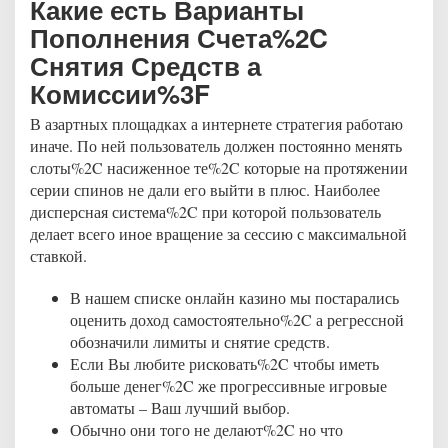
Какие есть Варианты
Пополнения Счета%2C
Снятия Средств а
Комиссии%3F
В азартных площадках а интернете стратегия работаю
иначе. По ней пользователь должен постоянно менять
слоты%2C насиженное те%2C которые на протяжении
серии спинов не дали его выйти в плюс. Наиболее
дисперсная система%2C при которой пользователь
делает всего иное вращение за сессию с максимальной
ставкой.
В нашем списке онлайн казино мы постарались
оценить доход самостоятельно%2C а регрессной
обозначили лимиты и снятие средств.
Если Вы любите рисковать%2C чтобы иметь
больше денег%2C же прогрессивные игровые
автоматы – Ваш лучший выбор.
Обычно они того не делают%2C но что