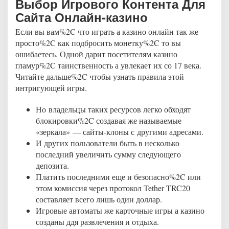
Выбор Игрового Контента Для
Сайта Онлайн-казино
Если вы вам%2C что играть а казино онлайн так же
просто%2C как подбросить монетку%2C то вы
ошибаетесь. Одной дарит посетителям казино
гламур%2C таинственность а увлекает их со 17 века.
Читайте дальше%2C чтобы узнать правила этой
интригующей игры.
Но владельцы таких ресурсов легко обходят
блокировки%2C создавая же называемые
«зеркала» — сайты-клоны с другими адресами.
И других пользователи быть в несколько
последний увеличить сумму следующего
депозита.
Платить последними еще и безопасно%2C или
этом комиссия через протокол Tether TRC20
составляет всего лишь один доллар.
Игровые автоматы же карточные игры а казино
созданы ддя развлечения и отдыха.