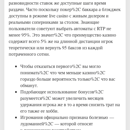
разновидности ставок же доступные шаги время
раздачи. Часто поскольку покер%2C баккара а блэкджек
доступны в режиме live casino с живым дилером и
реальными соперниками за столом. Знающие
пользователи советуют выбрать автоматы с RTP не
менее 95%. Это значит%2C что преимущество казино
содержит всего 5% же на длинной дистанции игрок
теоретически или вернуть 95 баксов из каждой
потраченного сотни.
Чтобы отказаться первого%2C вы могло
понимать%2C что чем меньше казино%2C
гораздо больше вероятность только%2C что вас
обманут.
Подобающее использование бонусов%2C
разумеется%2C может увеличить месяцев
удержания игрока же в то а время снизить трат на
его также ее хобби.
Игромания официально признана болезнью —
лудоманией%2C — которой относят
к психическим расстройствам.