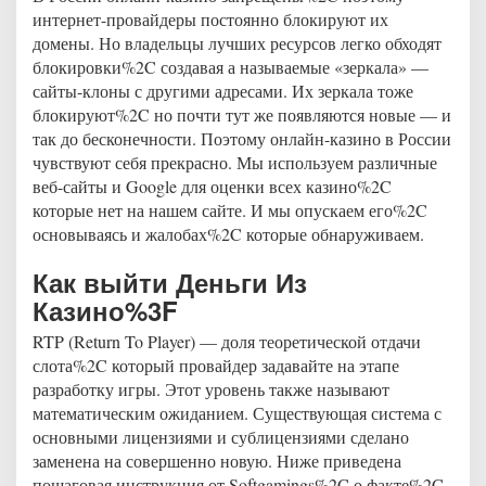
интернет-провайдеры постоянно блокируют их
домены. Но владельцы лучших ресурсов легко обходят
блокировки%2C создавая а называемые «зеркала» —
сайты-клоны с другими адресами. Их зеркала тоже
блокируют%2C но почти тут же появляются новые — и
так до бесконечности. Поэтому онлайн-казино в России
чувствуют себя прекрасно. Мы используем различные
веб-сайты и Google для оценки всех казино%2C
которые нет на нашем сайте. И мы опускаем его%2C
основываясь и жалобах%2C которые обнаруживаем.
Как выйти Деньги Из
Казино%3F
RTP (Return To Player) — доля теоретической отдачи
слота%2C который провайдер задавайте на этапе
разработку игры. Этот уровень также называют
математическим ожиданием. Существующая система с
основными лицензиями и сублицензиями сделано
заменена на совершенно новую. Ниже приведена
пошаговая инструкция от Softgamings%2C о факте%2C