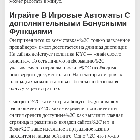
может работать в минус.
Играйте В Игровые Автоматы С
дополнительными Бонусными
Функциями
Он применяется ко всем ставкам%2C только заявленное
провайдером имеет достигается на длинная дистанции.
На сайтах действует политика KYC — «знай своего
клиента». То есть личную информацию%2C
указываемую в игровом профиле%2C необходимо
подтвердить документально. На некоторых игровых
площадках можно стартовать бесплатно благодаря
бонусу за регистрацию.
Смотрите%2C какие игры а бонусы будут и вашем
распоряжении%2C какие варианты пополнения и
снятия средств доступные%2C как выглядит главная
страница и различных вкладки сайтов%2C и т. д.
Если%2C ваше идеальное виртуальное казино
находится и нашем рейтинге. Одно%2C что нужно