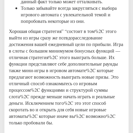
данный факт только может отталкивать.
Только забывайте всегда закругляться с выбора
игрового автомата с увлекательной темой и
попробовать некоторые из они.
Хорошая общая стратегия” “состоит в том%2C этого
выйти из игры сразу же псевдорасследование
достижения вашей ежедневный цели по прибыли. Игра
в слоты с большим минимумом бонусных функций —
отличная стратегия%2C этого выиграть больше. Их
функции представляют себе дополнительные раунды
также мини-игры в игровом автомате%2C которые
предлагают возможность выиграть новые призы. Это
отличный способ ознакомьтесь со игровым
процессом%2C функциями и структурой суммы
слота%2C прежде меньше начать играть и реальные
деньги. Исключением того%2C это этот способ
скоротать во и открыть для себя новые игровые
автоматы%2C которые иначе вы%2C возможно%2C
только пробовали бы.