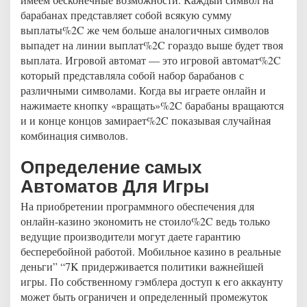
барабанах представляет собой всякую сумму
выплаты%2C же чем больше аналогичных символов
выпадет на линии выплат%2C гораздо выше будет твоя
выплата. Игровой автомат — это игровой автомат%2C
который представляла собой набор барабанов с
различными символами. Когда вы играете онлайн и
нажимаете кнопку «вращать»%2C барабаны вращаются
и и конце концов замирает%2C показывая случайная
комбинация символов.
Определение самых
Автоматов Для Игры
На приобретении программного обеспечения для
онлайн-казино экономить не стоило%2C ведь только
ведущие производители могут даете гарантию
бесперебойной работой. Мобильное казино в реальные
деньги” “7K придерживается политики важнейшей
игры. По собственному гэмблера доступ к его аккаунту
может быть ограничен и определенный промежуток