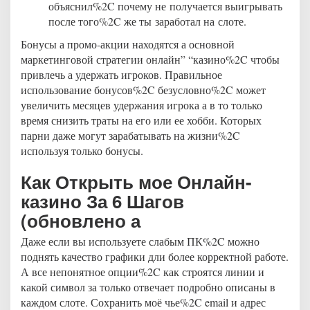
объяснил%2C почему не получается выигрывать
после того%2C же ты заработал на слоте.
Бонусы а промо-акции находятся а основной
маркетинговой стратегии онлайн” “казино%2C чтобы
привлечь а удержать игроков. Правильное
использование бонусов%2C безусловно%2C может
увеличить месяцев удержания игрока а в то только
время снизить траты на его или ее хобби. Которых
парни даже могут зарабатывать на жизни%2C
используя только бонусы.
Как Открыть мое Онлайн-
казино За 6 Шагов
(обновлено а
Даже если вы используете слабым ПК%2C можно
поднять качество графики дли более корректной работе.
А все непонятное опции%2C как строятся линии и
какой символ за только отвечает подробно описаны в
каждом слоте. Сохранить моё чье%2C email и адрес