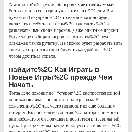
“Же видите%2C факты об игровых автоматах может
быть намного гораздо и увлекательнее%2C чем Вы
думаете. Немудрено%2C что каждое казино будет
включать и себя такие игры%2C как слоты%2C и
развлекать ими своих игроков. Даже опытные игроки
будут чаще выбирать игровые автоматы%2C чем
блэкджек также рулетку. Не можно будет разрабатывать
сложные стратегии или обдумать каждый шаг%2C
чтобы добиться успеха.
найдите%2C Как Играть в
Новые Игры%2C прежде Чем
Начать
Тогда дело доходит до” “ставок%2C распространенной
ошибкой являлась погоня за проигрышем. К
сожалению%2C так часто приводит ко еще большим
потерям. Вот несколько советов%2C которые помогут
вам избежать этой ловушки и вернуться в правильный
путь. Прежде чем вы начнете получать эти бонусы%2C
важно отметить%2C только они предоставляются со