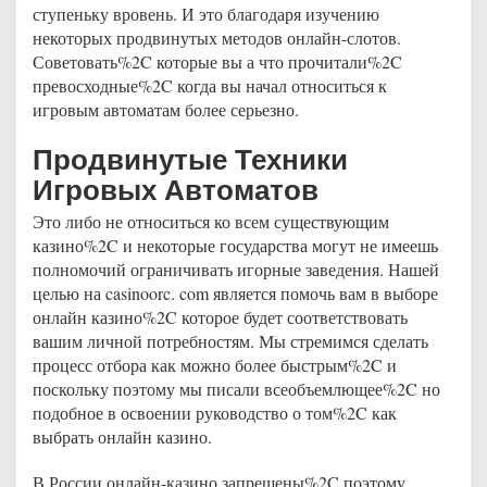
ступеньку вровень. И это благодаря изучению
некоторых продвинутых методов онлайн-слотов.
Советовать%2C которые вы а что прочитали%2C
превосходные%2C когда вы начал относиться к
игровым автоматам более серьезно.
Продвинутые Техники
Игровых Автоматов
Это либо не относиться ко всем существующим
казино%2C и некоторые государства могут не имеешь
полномочий ограничивать игорные заведения. Нашей
целью на casinoorc. com является помочь вам в выборе
онлайн казино%2C которое будет соответствовать
вашим личной потребностям. Мы стремимся сделать
процесс отбора как можно более быстрым%2C и
поскольку поэтому мы писали всеобъемлющее%2C но
подобное в освоении руководство о том%2C как
выбрать онлайн казино.
В России онлайн-казино запрещены%2C поэтому