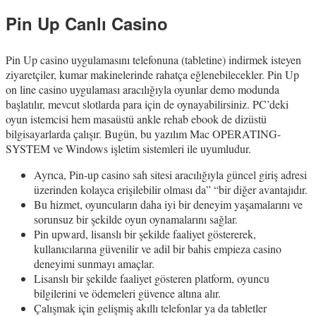
Pin Up Canlı Casino
Pin Up casino uygulamasını telefonuna (tabletine) indirmek isteyen
ziyaretçiler, kumar makinelerinde rahatça eğlenebilecekler. Pin Up
on line casino uygulaması aracılığıyla oyunlar demo modunda
başlatılır, mevcut slotlarda para için de oynayabilirsiniz. PC’deki
oyun istemcisi hem masaüstü ankle rehab ebook de dizüstü
bilgisayarlarda çalışır. Bugün, bu yazılım Mac OPERATING-
SYSTEM ve Windows işletim sistemleri ile uyumludur.
Ayrıca, Pin-up casino sah sitesi aracılığıyla güncel giriş adresi
üzerinden kolayca erişilebilir olması da” “bir diğer avantajıdır.
Bu hizmet, oyuncuların daha iyi bir deneyim yaşamalarını ve
sorunsuz bir şekilde oyun oynamalarını sağlar.
Pin upward, lisanslı bir şekilde faaliyet göstererek,
kullanıcılarına güvenilir ve adil bir bahis empieza casino
deneyimi sunmayı amaçlar.
Lisanslı bir şekilde faaliyet gösteren platform, oyuncu
bilgilerini ve ödemeleri güvence altına alır.
Çalışmak için gelişmiş akıllı telefonlar ya da tabletler