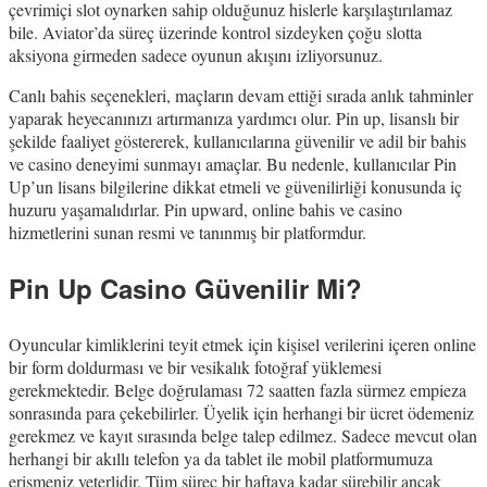
çevrimiçi slot oynarken sahip olduğunuz hislerle karşılaştırılamaz
bile. Aviator’da süreç üzerinde kontrol sizdeyken çoğu slotta
aksiyona girmeden sadece oyunun akışını izliyorsunuz.
Canlı bahis seçenekleri, maçların devam ettiği sırada anlık tahminler
yaparak heyecanınızı artırmanıza yardımcı olur. Pin up, lisanslı bir
şekilde faaliyet göstererek, kullanıcılarına güvenilir ve adil bir bahis
ve casino deneyimi sunmayı amaçlar. Bu nedenle, kullanıcılar Pin
Up’un lisans bilgilerine dikkat etmeli ve güvenilirliği konusunda iç
huzuru yaşamalıdırlar. Pin upward, online bahis ve casino
hizmetlerini sunan resmi ve tanınmış bir platformdur.
Pin Up Casino Güvenilir Mi?
Oyuncular kimliklerini teyit etmek için kişisel verilerini içeren online
bir form doldurması ve bir vesikalık fotoğraf yüklemesi
gerekmektedir. Belge doğrulaması 72 saatten fazla sürmez empieza
sonrasında para çekebilirler. Üyelik için herhangi bir ücret ödemeniz
gerekmez ve kayıt sırasında belge talep edilmez. Sadece mevcut olan
herhangi bir akıllı telefon ya da tablet ile mobil platformumuza
erişmeniz yeterlidir. Tüm süreç bir haftaya kadar sürebilir ancak