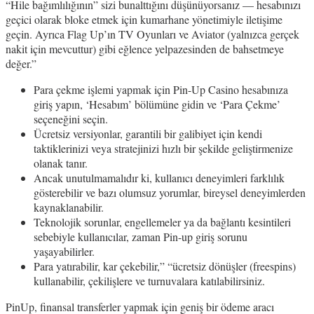
“Hile bağımlılığının” sizi bunalttığını düşünüyorsanız — hesabınızı
geçici olarak bloke etmek için kumarhane yönetimiyle iletişime
geçin. Ayrıca Flag Up’ın TV Oyunları ve Aviator (yalnızca gerçek
nakit için mevcuttur) gibi eğlence yelpazesinden de bahsetmeye
değer.”
Para çekme işlemi yapmak için Pin-Up Casino hesabınıza
giriş yapın, ‘Hesabım’ bölümüne gidin ve ‘Para Çekme’
seçeneğini seçin.
Ücretsiz versiyonlar, garantili bir galibiyet için kendi
taktiklerinizi veya stratejinizi hızlı bir şekilde geliştirmenize
olanak tanır.
Ancak unutulmamalıdır ki, kullanıcı deneyimleri farklılık
gösterebilir ve bazı olumsuz yorumlar, bireysel deneyimlerden
kaynaklanabilir.
Teknolojik sorunlar, engellemeler ya da bağlantı kesintileri
sebebiyle kullanıcılar, zaman Pin-up giriş sorunu
yaşayabilirler.
Para yatırabilir, kar çekebilir,” “ücretsiz dönüşler (freespins)
kullanabilir, çekilişlere ve turnuvalara katılabilirsiniz.
PinUp, finansal transferler yapmak için geniş bir ödeme aracı