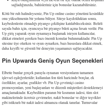
sağladığınızda, bahisleriniz için bonuslar kazanabilirsiniz.
Kötü bir ruh halindeyseniz, Pin Up online casino yönetimi kesinlikle
onu yükseltmenin bir yolunu biliyor. Siteye kaydolduktan sonra,
kaybedenlerin olmadığı piyango çekilişine katılabileceksiniz. Belirli
sayıda bahis için, oyuncuya bir piyango bileti açma fırsatı verilir. Pin
Up giriş yaparak oyun oynamaya başlamak isteyen kullanıcılar,
dikkat etmeleri gereken bazı önemli konular bulunmaktadır. Pin Up
sitesine üye olurken ve oyun oynarken, bazı hususlara dikkat etmek,
daha keyifli ve güvenli bir deneyim yaşamanızı sağlayacaktır.
Pin Upwards Geniş Oyun Seçenekleri
Elbette bunlar gerçek parayla oynanan versiyonların tamamen
işlevsel eşdeğerleridir; kullanılan fon türü haricinde borçlar, ek
özellikler, ayarlar, grafikler vb. Pin Up çevrimiçi casino
promosyonları, yeni başlayanları ve düzenli müşterileri desteklemeyi
amaçlamaktadır. Kaybedilen paranın bir kısmının iadesi, tüm slot
makinelerinde ücretsiz çevirmeler, nakit bonuslar ve diğer teşvikler
gibi istikrarlı bir nakit iadesi almanıza olanak tanırlar. Turnuvalar