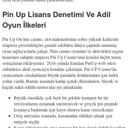
Pin Up Lisans Denetimi Ve Adil
Oyun İlkeleri
Pin Up On line casino, slot makinelerinin sobre yüksek kalitesini
empieza güvenilirliğini garanti edebilen dünya çapında tanınmış
oyun sağlayıcılarla çalışır. Tüm casino oyunları ve aktiviteleri uygun
lisanslara sahiptir empieza Pin Up Casino’nun kendisi hiçbir turun
sonuçlarını etkileyemez. 2016 yılında kurulan PınUp web sitesi
onbinlerce aktif oyuncuyu kendine çekmiştir. Pin-UP Casino’da,
oyuncuların cüzdanlarını büyük paralarla doldurmaları için farklı
yollar vardır. Bunlar arasında kulüp içinde düzenlenen, büyük ve
küçük nakit ödüllü turnuvalar yer almaktadır.
Büyük olasılıkla, çok hızlı bir şekilde kumarın bu tür
versiyonlarını oynamak istemeyecek ve gerçek pra peşinde
koşmaya başlamak için kayıt olmaya karar vereceksiniz.
Giriş süresinin sonunda, kazananlar ödülleri almak için
rastgele seçilir.
Kayıt olduğunuzda veya mevcut bir üye olarak belirli koşulları