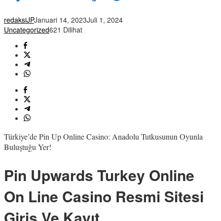
redaksiJP
Januari 14, 2023
Juli 1, 2024
Uncategorized
621 Dilihat
Türkiye’de Pin Up Online Casino: Anadolu Tutkusunun Oyunla
Buluştuğu Yer!
Pin Upwards Turkey Online
On Line Casino Resmi Sitesi
Giriş Ve Kayıt