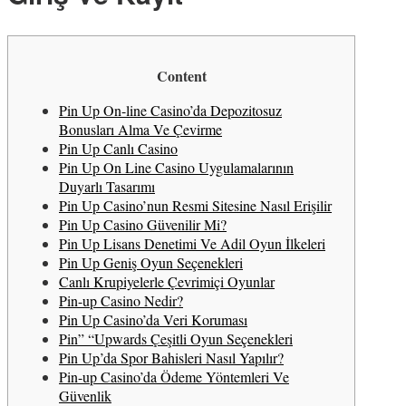
Content
Pin Up On-line Casino’da Depozitosuz
Bonusları Alma Ve Çevirme
Pin Up Canlı Casino
Pin Up On Line Casino Uygulamalarının
Duyarlı Tasarımı
Pin Up Casino’nun Resmi Sitesine Nasıl Erişilir
Pin Up Casino Güvenilir Mi?
Pin Up Lisans Denetimi Ve Adil Oyun İlkeleri
Pin Up Geniş Oyun Seçenekleri
Canlı Krupiyelerle Çevrimiçi Oyunlar
Pin-up Casino Nedir?
Pin Up Casino’da Veri Koruması
Pin” “Upwards Çeşitli Oyun Seçenekleri
Pin Up’da Spor Bahisleri Nasıl Yapılır?
Pin-up Casino’da Ödeme Yöntemleri Ve
Güvenlik