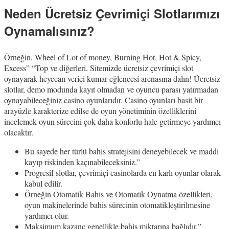
Neden Ücretsiz Çevrimiçi Slotlarımızı
Oynamalısınız?
Örneğin, Wheel of Lot of money, Burning Hot, Hot & Spicy,
Excess” “Top ve diğerleri. Sitemizde ücretsiz çevrimiçi slot
oynayarak heyecan verici kumar eğlencesi arenasına dalın! Ücretsiz
slotlar, demo modunda kayıt olmadan ve oyuncu parası yatırmadan
oynayabileceğiniz casino oyunlarıdır. Casino oyunları basit bir
arayüzle karakterize edilse de oyun yönetiminin özelliklerini
incelemek oyun sürecini çok daha konforlu hale getirmeye yardımcı
olacaktır.
Bu sayede her türlü bahis stratejisini deneyebilecek ve maddi
kayıp riskinden kaçınabileceksiniz.”
Progresif slotlar, çevrimiçi casinolarda en karlı oyunlar olarak
kabul edilir.
Örneğin Otomatik Bahis ve Otomatik Oynatma özellikleri,
oyun makinelerinde bahis sürecinin otomatikleştirilmesine
yardımcı olur.
Maksimum kazanç genellikle bahis miktarına bağlıdır,”