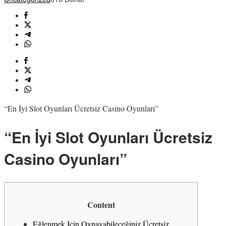
“En İyi Slot Oyunları Ücretsiz Casino Oyunları”
“En İyi Slot Oyunları Ücretsiz
Casino Oyunları”
Content
Eğlenmek Için Oynayabileceğiniz Ücretsiz