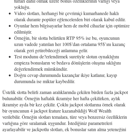
turları dahil olmak üzere bonus özelliklerinin varlığı veya
yokluğu.
Video slotları, herhangi bir çevrimiçi kumarhanede haklı
olarak durante popüler eğlencelerden biri olarak kabul edilir.
Oyunlar hem bilgisayarlar hem de mobil cihazlar için optimize
edilmiştir.
Örneğin, bir slotta belirtilen RTP 95% ise bu, oyuncunun
uzun vadede yatırılan her 100$’dan ortalama 95$’ını kazanç
olarak geri getirebileceği anlamına gelir.
Test modunu de?erlendirmek suretiyle slotun oynaklığını
empieza bonusların ve bedava dönüşlerin oluşma sıklığını
değerlendirmek mümkündür.
Doğru cevap durumunda kazançlar ikiye katlanır, kayıp
durumunda ise miktar kaybedilir.
Üstelik slotta belirli zaman aralıklarında çekilen birden fazla jackpot
bulunabilir. Örneğin haftalık ikramiye her hafta çekilirken, aylık
ikramiye ayda bir kez çekilir. Çoklu jackpot slotlarına örnek olarak
bir oyuncunun 4 jackpot feature kazanabildiği Wolf Wealth
verilebilir. Örneğin slotları temalara, türe veya benzersiz özelliklerin
varlığına göre sıralamak uygundur. İstediğiniz parametreleri
ayarlayabilir ve jackpotlu slotları, ek bonuslar satın alma yeteneğini