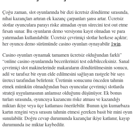
Çoğu zaman, slot oyunlarında bir dizi ücretsiz döndürme sırasında,
nihai kazançları artıran ek kazanç çarpanları şansı artar. Ücretsiz
slotlar oyunculara parayı riske atmadan oyun sürecini test out etme
fırsatı sunar. Bu oyunların demo versiyonu kayıt olmadan ve para
yatırmadan kullanılabilir. Ücretsiz çevrimiçi slotlar herkese açıktır;
her oyuncu demo sürümünde casino oyunları oynayabilir
1win
.
Casino oyunları oynamak tamamen ücretsiz olduğundan farklı”
“online casino oyunlarında becerilerinizi test edebileceksiniz. Sanal
çevrimiçi slot makinelerinde makaraların döndürülmesinin sonucu,
adil ve tarafsız bir oyun elde edilmesini sağlayan rastgele bir sayı
üreteci tarafından belirlenir. Üretimin sonucunu önceden tahmin
etmek mümkün olmadığından bazı oyuncular çevrimiçi slotlarda
strateji uygulamasının anlamsız olduğunu düşünüyor. Ek bonus
turları sırasında, oyuncuya kazancını riske atması ve kazandığı
miktarı ikiye veya üçe katlaması önerilebilir. Bunun için kumarbaza
kartın rengini veya sırasını tahmin etmesi gereken basit bir mini oyun
sunulabilir. Doğru cevap durumunda kazançlar ikiye katlanır, kayıp
durumunda ise miktar kaybedilir.