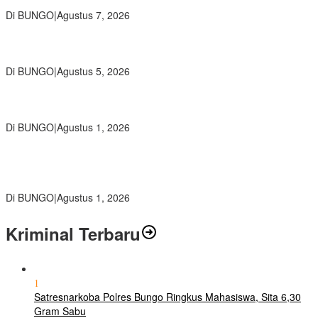
Komitmen Pemkab Bungo Tingkatkan Mutu Pendidikan
Di BUNGO
|
Agustus 7, 2026
Ratusan Siswa SMKN 1 Bungo Ikuti Pembekalan PKL, Siap Terjun
ke Dunia Kerja
Di BUNGO
|
Agustus 5, 2026
Diduga Preman Berkedok Juru Parkir Resahkan Pembeli dan
Penjual, Tim polres Bungo dan Kapolsek Diminta Segera Bertindak
Di BUNGO
|
Agustus 1, 2026
Pemkab Bungo dan Forkopimda Siapkan Penertiban Bertahap
PETI, Warga Harap Ada Perhatian Dari Panglima TNI dan Mabes
polri Pusat
Di BUNGO
|
Agustus 1, 2026
Kriminal Terbaru
1
Satresnarkoba Polres Bungo Ringkus Mahasiswa, Sita 6,30
Gram Sabu