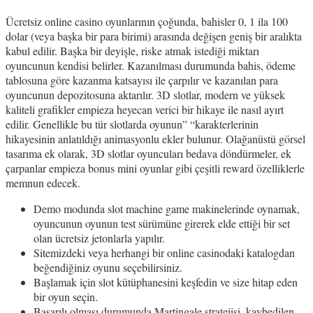
Ücretsiz online casino oyunlarının çoğunda, bahisler 0, 1 ila 100
dolar (veya başka bir para birimi) arasında değişen geniş bir aralıkta
kabul edilir. Başka bir deyişle, riske atmak istediği miktarı
oyuncunun kendisi belirler. Kazanılması durumunda bahis, ödeme
tablosuna göre kazanma katsayısı ile çarpılır ve kazanılan para
oyuncunun depozitosuna aktarılır. 3D slotlar, modern ve yüksek
kaliteli grafikler empieza heyecan verici bir hikaye ile nasıl ayırt
edilir. Genellikle bu tür slotlarda oyunun” “karakterlerinin
hikayesinin anlatıldığı animasyonlu ekler bulunur. Olağanüstü görsel
tasarıma ek olarak, 3D slotlar oyuncuları bedava döndürmeler, ek
çarpanlar empieza bonus mini oyunlar gibi çeşitli reward özelliklerle
memnun edecek.
Demo modunda slot machine game makinelerinde oynamak,
oyuncunun oyunun test sürümüne girerek elde ettiği bir set
olan ücretsiz jetonlarla yapılır.
Sitemizdeki veya herhangi bir online casinodaki katalogdan
beğendiğiniz oyunu seçebilirsiniz.
Başlamak için slot kütüphanesini keşfedin ve size hitap eden
bir oyun seçin.
Başarılı olması durumunda Martingale stratejisi, kaybedilen