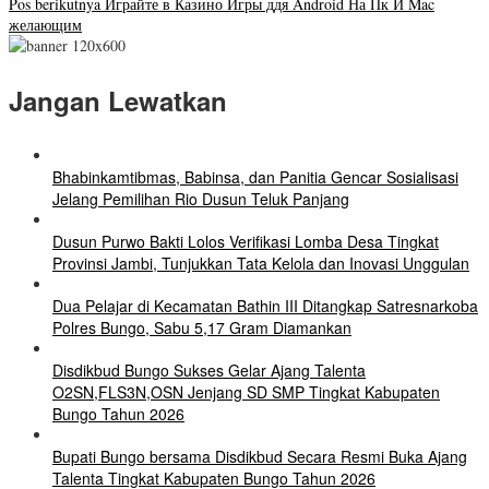
Pos berikutnya
Играйте в Казино Игры ддя Android На Пк И Mac
желающим
Jangan Lewatkan
Bhabinkamtibmas, Babinsa, dan Panitia Gencar Sosialisasi
Jelang Pemilihan Rio Dusun Teluk Panjang
Dusun Purwo Bakti Lolos Verifikasi Lomba Desa Tingkat
Provinsi Jambi, Tunjukkan Tata Kelola dan Inovasi Unggulan
Dua Pelajar di Kecamatan Bathin III Ditangkap Satresnarkoba
Polres Bungo, Sabu 5,17 Gram Diamankan
Disdikbud Bungo Sukses Gelar Ajang Talenta
O2SN,FLS3N,OSN Jenjang SD SMP Tingkat Kabupaten
Bungo Tahun 2026
Bupati Bungo bersama Disdikbud Secara Resmi Buka Ajang
Talenta Tingkat Kabupaten Bungo Tahun 2026