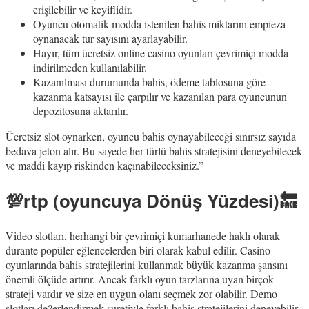
erişilebilir ve keyiflidir.
Oyuncu otomatik modda istenilen bahis miktarını empieza
oynanacak tur sayısını ayarlayabilir.
Hayır, tüm ücretsiz online casino oyunları çevrimiçi modda
indirilmeden kullanılabilir.
Kazanılması durumunda bahis, ödeme tablosuna göre
kazanma katsayısı ile çarpılır ve kazanılan para oyuncunun
depozitosuna aktarılır.
Ücretsiz slot oynarken, oyuncu bahis oynayabileceği sınırsız sayıda
bedava jeton alır. Bu sayede her türlü bahis stratejisini deneyebilecek
ve maddi kayıp riskinden kaçınabileceksiniz.”
💯rtp (oyuncuya Dönüş Yüzdesi)🔙
Video slotları, herhangi bir çevrimiçi kumarhanede haklı olarak
durante popüler eğlencelerden biri olarak kabul edilir. Casino
oyunlarında bahis stratejilerini kullanmak büyük kazanma şansını
önemli ölçüde artırır. Ancak farklı oyun tarzlarına uyan birçok
strateji vardır ve size en uygun olanı seçmek zor olabilir. Demo
slotları de?erlendirmek suretiyle farklı bahis stratejilerini deneyebilir