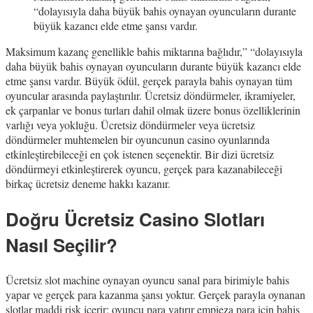
“dolayısıyla daha büyük bahis oynayan oyuncuların durante
büyük kazancı elde etme şansı vardır.
Maksimum kazanç genellikle bahis miktarına bağlıdır,” “dolayısıyla
daha büyük bahis oynayan oyuncuların durante büyük kazancı elde
etme şansı vardır. Büyük ödül, gerçek parayla bahis oynayan tüm
oyuncular arasında paylaştırılır. Ücretsiz döndürmeler, ikramiyeler,
ek çarpanlar ve bonus turları dahil olmak üzere bonus özelliklerinin
varlığı veya yokluğu. Ücretsiz döndürmeler veya ücretsiz
döndürmeler muhtemelen bir oyuncunun casino oyunlarında
etkinleştirebileceği en çok istenen seçenektir. Bir dizi ücretsiz
döndürmeyi etkinleştirerek oyuncu, gerçek para kazanabileceği
birkaç ücretsiz deneme hakkı kazanır.
Doğru Ücretsiz Casino Slotları
Nasıl Seçilir?
Ücretsiz slot machine oynayan oyuncu sanal para birimiyle bahis
yapar ve gerçek para kazanma şansı yoktur. Gerçek parayla oynanan
slotlar maddi risk içerir; oyuncu para yatırır empieza para için bahis