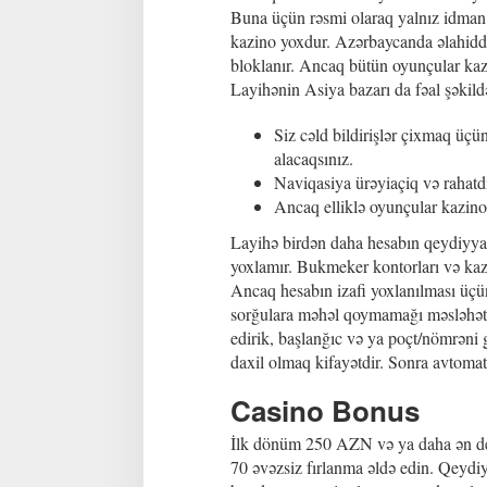
Buna üçün rəsmi olaraq yalnız idman 
kazino yoxdur. Azərbaycanda əlahiddə 
bloklanır. Ancaq bütün oyunçular kaz
Layihənin Asiya bazarı da fəal şəkildə
Siz cəld bildirişlər çixmaq üçü
alacaqsınız.
Naviqasiya ürəyiaçiq və rahatd
Ancaq elliklə oyunçular kazino
Layihə birdən daha hesabın qeydiyyat
yoxlamır. Bukmeker kontorları və kazi
Ancaq hesabın izafi yoxlanılması üçü
sorğulara məhəl qoymamağı məsləhət 
edirik, başlanğıc və ya poçt/nömrəni g
daxil olmaq kifayətdir. Sonra avtomat
Casino Bonus
İlk dönüm 250 AZN və ya daha ən d
70 əvəzsiz fırlanma əldə edin. Qeydiy