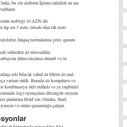
ünki, bu cür alətlərin İşləmə müddəti ən ara
esablanır.
ozitin məbləği 10 AZN-dir.
 lap azı 3 mərc əmsalı olan tək mərc
mərclərlər, hüquq normalarına görə, qanuni
izafi xidmətlər də mövcuddur.
ərbaycan dilinə tərcümə olunub və öz
ədəqə edə biləcək vahid ən filtrlər də mal.
çə variant mülk. Burada siz kompüterə və
lər kombinasiya əldə etdikdə və ya rəqibinizi
t oyununda özgə oyunçulara düzəngah oxuyun
oker janrlarına Hold’em, Omaha, Stud,
oynayın və onları qazanmağa çalışın.
syonlar
obrazli bölmələrdə mövcuddur. Slot