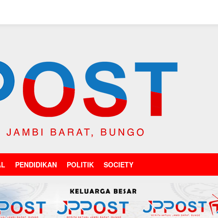
AL
PENDIDIKAN
POLITIK
SOCIETY