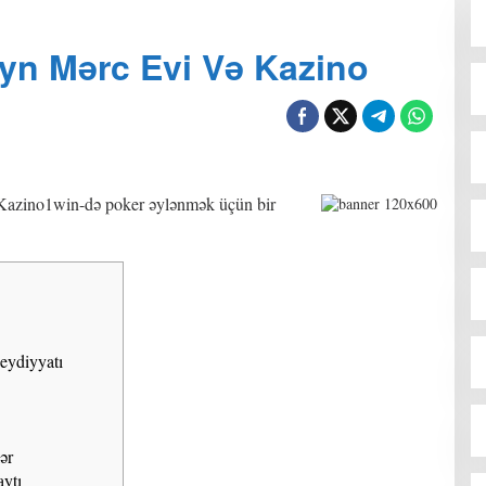
yn Mərc Evi Və Kazino
Kazino
1win-də poker əylənmək üçün bir
eydiyyatı
ər
ytı