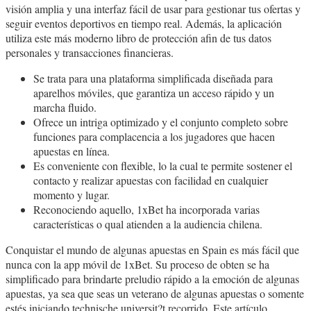
visión amplia y una interfaz fácil de usar para gestionar tus ofertas y
seguir eventos deportivos en tiempo real. Además, la aplicación
utiliza este más moderno libro de protección afin de tus datos
personales y transacciones financieras.
Se trata para una plataforma simplificada diseñada para
aparelhos móviles, que garantiza un acceso rápido y un
marcha fluido.
Ofrece un intriga optimizado y el conjunto completo sobre
funciones para complacencia a los jugadores que hacen
apuestas en línea.
Es conveniente con flexible, lo la cual te permite sostener el
contacto y realizar apuestas con facilidad en cualquier
momento y lugar.
Reconociendo aquello, 1xBet ha incorporada varias
características o qual atienden a la audiencia chilena.
Conquistar el mundo de algunas apuestas en Spain es más fácil que
nunca con la app móvil de 1xBet. Su proceso de obten se ha
simplificado para brindarte preludio rápido a la emoción de algunas
apuestas, ya sea que seas un veterano de algunas apuestas o somente
estés iniciando technische universit?t recorrido. Este artículo