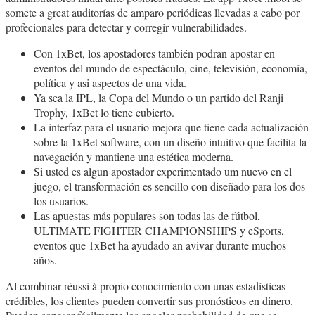
somete a great auditorías de amparo periódicas llevadas a cabo por
profecionales para detectar y corregir vulnerabilidades.
Con 1xBet, los apostadores también podran apostar en
eventos del mundo de espectáculo, cine, televisión, economía,
política y asi aspectos de una vida.
Ya sea la IPL, la Copa del Mundo o un partido del Ranji
Trophy, 1xBet lo tiene cubierto.
La interfaz para el usuario mejora que tiene cada actualización
sobre la 1xBet software, con un diseño intuitivo que facilita la
navegación y mantiene una estética moderna.
Si usted es algun apostador experimentado um nuevo en el
juego, el transformación es sencillo con diseñado para los dos
los usuarios.
Las apuestas más populares son todas las de fútbol,
ULTIMATE FIGHTER CHAMPIONSHIPS y eSports,
eventos que 1xBet ha ayudado an avivar durante muchos
años.
Al combinar réussi à propio conocimiento con unas estadísticas
crédibles, los clientes pueden convertir sus pronósticos en dinero.