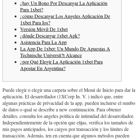
¿hay Un Bono Por Descargar La Aplicación
Para 1xbet?
¿cómo Descargar Los Angeles Aplicación De
1xbet Para Ios?
Versión Móvil De 1xbet
¿dónde Descargar 1xbet Apk?
Asistencia Para La App
La App De 1xbet: Un Mundo De Apuestas A
Technische Universit?t Alcance
¿por Qué Elegir La Aplicación 1xbet Para
Apostar En Argentina?
Puede elegir o elegir una carpeta sobre el Menú de Inicio para dar la
aplicación. El desarrollador (1XCorp In. V. ) indicó que, entre
algunas prácticas de privacidad de la app, pueden incluirse el rumbo
de datos o qual se describe a new continuación. Para obtener
detalles, consulta los angeles política de intimidad del desarrollador.
Independientemente de la opción que elijas, verifica los tamaños de
mis pagos anticipados, los cargos por transacción y los límites de
transacción. Además, ten en cuenta que algunos métodos pueden