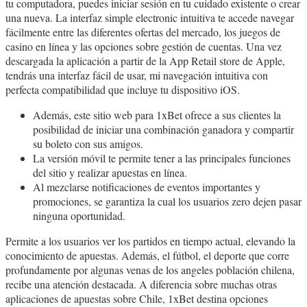
tu computadora, puedes iniciar sesión en tu cuidado existente o crear
una nueva. La interfaz simple electronic intuitiva te accede navegar
fácilmente entre las diferentes ofertas del mercado, los juegos de
casino en línea y las opciones sobre gestión de cuentas. Una vez
descargada la aplicación a partir de la App Retail store de Apple,
tendrás una interfaz fácil de usar, mi navegación intuitiva con
perfecta compatibilidad que incluye tu dispositivo iOS.
Además, este sitio web para 1xBet ofrece a sus clientes la
posibilidad de iniciar una combinación ganadora y compartir
su boleto con sus amigos.
La versión móvil te permite tener a las principales funciones
del sitio y realizar apuestas en línea.
Al mezclarse notificaciones de eventos importantes y
promociones, se garantiza la cual los usuarios zero dejen pasar
ninguna oportunidad.
Permite a los usuarios ver los partidos en tiempo actual, elevando la
conocimiento de apuestas. Además, el fútbol, el deporte que corre
profundamente por algunas venas de los angeles población chilena,
recibe una atención destacada. A diferencia sobre muchas otras
aplicaciones de apuestas sobre Chile, 1xBet destina opciones