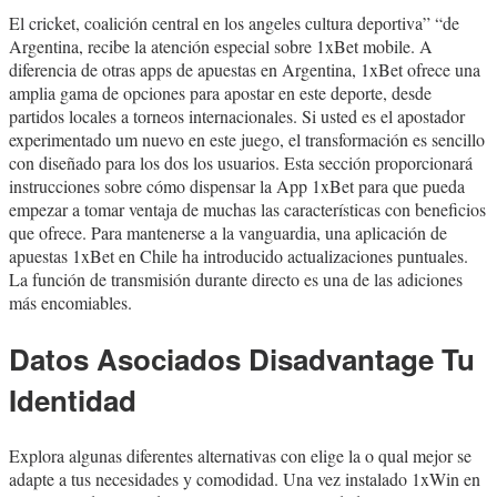
El cricket, coalición central en los angeles cultura deportiva” “de
Argentina, recibe la atención especial sobre 1xBet mobile. A
diferencia de otras apps de apuestas en Argentina, 1xBet ofrece una
amplia gama de opciones para apostar en este deporte, desde
partidos locales a torneos internacionales. Si usted es el apostador
experimentado um nuevo en este juego, el transformación es sencillo
con diseñado para los dos los usuarios. Esta sección proporcionará
instrucciones sobre cómo dispensar la App 1xBet para que pueda
empezar a tomar ventaja de muchas las características con beneficios
que ofrece. Para mantenerse a la vanguardia, una aplicación de
apuestas 1xBet en Chile ha introducido actualizaciones puntuales.
La función de transmisión durante directo es una de las adiciones
más encomiables.
Datos Asociados Disadvantage Tu
Identidad
Explora algunas diferentes alternativas con elige la o qual mejor se
adapte a tus necesidades y comodidad. Una vez instalado 1xWin en