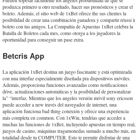
Pueden sopesar fácilmente los angeles probabilidad de que se
produzca primero u otro resultado, hacer sus pronósticos y crear el
boleto. Además, el sitio web de 1xBet ofrece the sus clientes la
posibilidad de crear una combinación ganadora y compartir réussi à
boleto con tus amigos. La Compañía de Apuestas 1xBet celebra la
Batalla de Boletos cada mes, como otorga a los jugadores la
oportunidad para conseguir un pase extra.
Betcris App
La aplicación 1xBet destina un juego fascinante y está optimizada
con una interfaz especialmente diseñada pra dispositivos móviles.
Además, proporciona funciones avanzadas como notificaciones
drive, actualizaciones automáticas y la posibilidad de personalizar
la” “interfaz. Mientras que los angeles versión móvil sony ericsson
puede acceder a new través del navegador de internet, una
aplicación funciona bad thing conexión y ofrece una experiencia
más completa en common. Con 1xWin, tendrías que acceder a
muchas las funciones de 1xBet, incluyendo apuestas en tiempo real,
juegos de casino, máquinas tragamonedas sumado a mucho más, en
totalidad desde tu COMPUTER. Esto te permite disfrutar de una