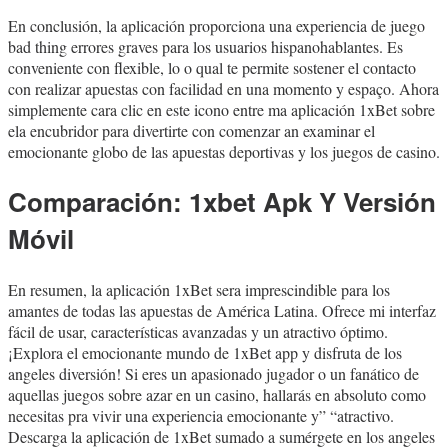
En conclusión, la aplicación proporciona una experiencia de juego
bad thing errores graves para los usuarios hispanohablantes. Es
conveniente con flexible, lo o qual te permite sostener el contacto
con realizar apuestas con facilidad en una momento y espaço. Ahora
simplemente cara clic en este icono entre ma aplicación 1xBet sobre
ela encubridor para divertirte con comenzar an examinar el
emocionante globo de las apuestas deportivas y los juegos de casino.
Comparación: 1xbet Apk Y Versión
Móvil
En resumen, la aplicación 1xBet sera imprescindible para los
amantes de todas las apuestas de América Latina. Ofrece mi interfaz
fácil de usar, características avanzadas y un atractivo óptimo.
¡Explora el emocionante mundo de 1xBet app y disfruta de los
angeles diversión! Si eres un apasionado jugador o un fanático de
aquellas juegos sobre azar en un casino, hallarás en absoluto como
necesitas pra vivir una experiencia emocionante y” “atractivo.
Descarga la aplicación de 1xBet sumado a sumérgete en los angeles