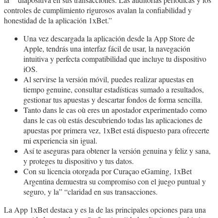
controles de cumplimiento rigurosos avalan la confiabilidad y
honestidad de la aplicación 1xBet.”
Una vez descargada la aplicación desde la App Store de
Apple, tendrás una interfaz fácil de usar, la navegación
intuitiva y perfecta compatibilidad que incluye tu dispositivo
iOS.
Al servirse la versión móvil, puedes realizar apuestas en
tiempo genuine, consultar estadísticas sumado a resultados,
gestionar tus apuestas y descartar fondos de forma sencilla.
Tanto dans le cas où eres un apostador experimentado como
dans le cas où estás descubriendo todas las aplicaciones de
apuestas por primera vez, 1xBet está dispuesto para ofrecerte
mi experiencia sin igual.
Así te aseguras para obtener la versión genuina y feliz y sana,
y proteges tu dispositivo y tus datos.
Con su licencia otorgada por Curaçao eGaming, 1xBet
Argentina demuestra su compromiso con el juego puntual y
seguro, y la” “claridad en sus transacciones.
La App 1xBet destaca y es la de las principales opciones para una