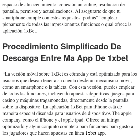
espacio de almacenamiento, conexión an online, resolución de
pantalla, permisos y actualizaciones. Al asegurarte de que tu
smartphone cumple con estos requisitos, podrás” “emplear
plenamente de todas las impresionantes funciones o qual ofrece la
aplicación 1xBet.
Procedimiento Simplificado De
Descarga Entre Ma App De 1xbet
“La versión móvil sobre 1xBet es cómoda y está optimizada para los
usuarios que desean tener a su cuenta desde un mecanismo móvil,
como un smartphone o la tableta. Con esta versión, puedes emplear
de todas las funciones, incluyendo apuestas deportivas, juegos para
casino y máquinas tragamonedas, directamente desde la pantalla
sobre tu dispositivo. La aplicación 1xBet para iPhone está de
maneira especial diseñada para usuarios de dispositivos The apple
company, como el iPhone y el apple ipad. Ofrece un intriga
optimizado y algun conjunto completo para funciones para gusto a
los jugadores que hacen apuestas en línea
1xbet app
.