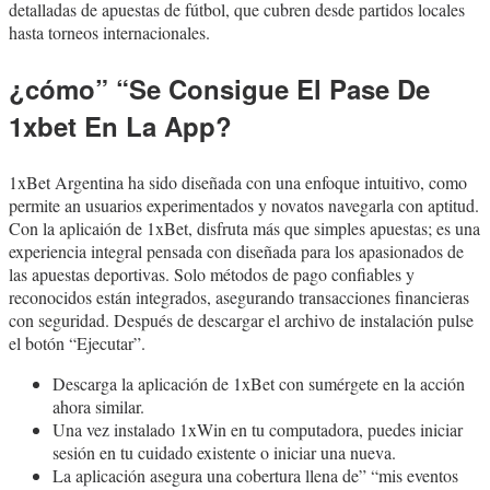
detalladas de apuestas de fútbol, que cubren desde partidos locales
hasta torneos internacionales.
¿cómo” “Se Consigue El Pase De
1xbet En La App?
1xBet Argentina ha sido diseñada con una enfoque intuitivo, como
permite an usuarios experimentados y novatos navegarla con aptitud.
Con la aplicaión de 1xBet, disfruta más que simples apuestas; es una
experiencia integral pensada con diseñada para los apasionados de
las apuestas deportivas. Solo métodos de pago confiables y
reconocidos están integrados, asegurando transacciones financieras
con seguridad. Después de descargar el archivo de instalación pulse
el botón “Ejecutar”.
Descarga la aplicación de 1xBet con sumérgete en la acción
ahora similar.
Una vez instalado 1xWin en tu computadora, puedes iniciar
sesión en tu cuidado existente o iniciar una nueva.
La aplicación asegura una cobertura llena de” “mis eventos