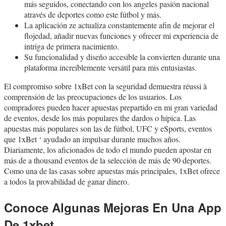
más seguidos, conectando con los angeles pasión nacional
através de deportes como este fútbol y más.
La aplicación ze actualiza constantemente afin de mejorar el
flojedad, añadir nuevas funciones y ofrecer mi experiencia de
intriga de primera nacimiento.
Su funcionalidad y diseño accesible la convierten durante una
plataforma increíblemente versátil para mis entusiastas.
El compromiso sobre 1xBet con la seguridad demuestra réussi à
comprensión de las preocupaciones de los usuarios. Los
compradores pueden hacer apuestas prepartido en mi gran variedad
de eventos, desde los más populares the dardos o hípica. Las
apuestas más populares son las de fútbol, UFC y eSports, eventos
que 1xBet ‘ ayudado an impulsar durante muchos años.
Diariamente, los aficionados de todo el mundo pueden apostar en
más de a thousand eventos de la selección de más de 90 deportes.
Como una de las casas sobre apuestas más principales, 1xBet ofrece
a todos la provabilidad de ganar dinero.
Conoce Algunas Mejoras En Una App
De 1xbet