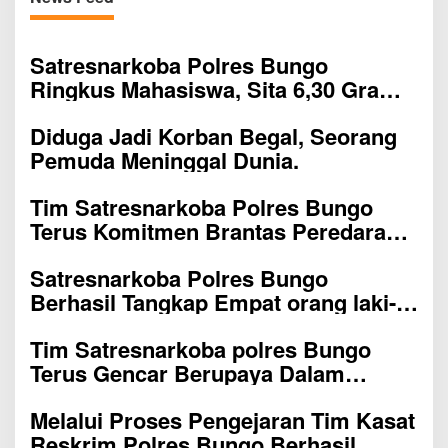
Satresnarkoba Polres Bungo
Ringkus Mahasiswa, Sita 6,30 Gram
Sabu
Diduga Jadi Korban Begal, Seorang
Pemuda Meninggal Dunia.
Tim Satresnarkoba Polres Bungo
Terus Komitmen Brantas Peredaran
Narkoba Narkotika , diduga Tiga
Satresnarkoba Polres Bungo
Penggedar Sabu Warga Bungo
Berhasil Tangkap Empat orang laki-
Berhasil Ditangkap
laki diduga melakukan tindak pidana
Tim Satresnarkoba polres Bungo
Narkotika Jenis Ekstasi Ditempat
Terus Gencar Berupaya Dalam
Karoke Taman Agung
Memberantas Narkoba di wilayah
Melalui Proses Pengejaran Tim Kasat
Kabupaten Bungo
Reskrim Polres Bungo Berhasil