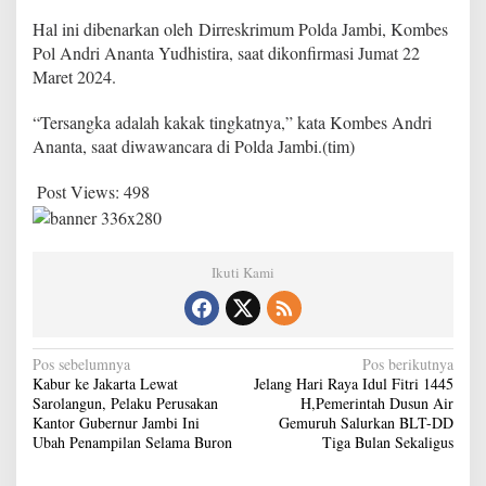
i
Hal ini dibenarkan oleh Dirreskrimum Polda Jambi, Kombes
d
Pol Andri Ananta Yudhistira, saat dikonfirmasi Jumat 22
i
P
Maret 2024.
o
n
“Tersangka adalah kakak tingkatnya,” kata Kombes Andri
p
Ananta, saat diwawancara di Polda Jambi.(tim)
e
s
R
Post Views:
498
a
u
d
h
Ikuti Kami
a
t
u
l
N
M
Pos sebelumnya
Pos berikutnya
u
Kabur ke Jakarta Lewat
Jelang Hari Raya Idul Fitri 1445
a
j
Sarolangun, Pelaku Perusakan
H,Pemerintah Dusun Air
v
a
Kantor Gubernur Jambi Ini
Gemuruh Salurkan BLT-DD
w
Ubah Penampilan Selama Buron
Tiga Bulan Sekaligus
i
w
i