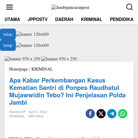
L
e
w
UTAMA
JPPOSTV
DAERAH
KRIMINAL
PENDIDIKAN
a
t
i
tutup
k
e
tutup
k
o
n
t
Homepage
/
KRIMINAL
A
e
p
n
Apa Kabar Perkembangan Kasus
a
K
Kematian Santri di Ponpes Raudhatul
a
Mujawwidin Tebo? Ini Penjelasan Polda
b
Jambi
a
r
RedaksiJP
April 4, 2024
P
KRIMINAL
498 Dilihat
e
r
k
e