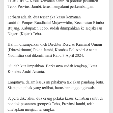
TEBO JPP – Kasus kematian santri di pondok pesantren
m
Tebo, Provinsi Jambi, terus mengalami perkembangan.
b
a
n
Terbaru adalah, dua tersangka kasus kematian
g
santri di Ponpes Raudhatul Mujawwidin, Kecamatan Rimbo
a
Bujang, Kabupaten Tebo, sudah dilimpahkan ke Kejaksaan
n
Negeri (Kejari) Tebo.
K
a
s
Hal ini disampaikan oleh Direktur Reserse Kriminal Umum
u
(Dirreskrimum) Polda Jambi, Kombes Pol Andri Ananta
s
Yudhistira saat dikonfirmasi Rabu 3 April 2024.
K
e
“Sudah kita limpahkan. Berkasnya sudah lengkap,” kata
m
a
Kombes Andri Ananta.
t
i
Lanjutnya, dalam kasus ini pihaknya tak akan pandang bulu.
a
Siapapun pihak yang terlibat, harus bertanggungjawab.
n
S
Seperti diketahui, dua orang pelaku kasus kematian santri di
a
n
pondok pesantren (ponpes) Tebo, Provinsi Jambi, telah
t
ditetapkan menjadi tersangka.
r