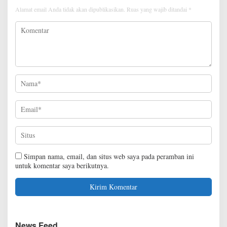
a
Alamat email Anda tidak akan dipublikasikan.
Ruas yang wajib ditandai
*
J
a
m
b
i
Simpan nama, email, dan situs web saya pada peramban ini
untuk komentar saya berikutnya.
News Feed