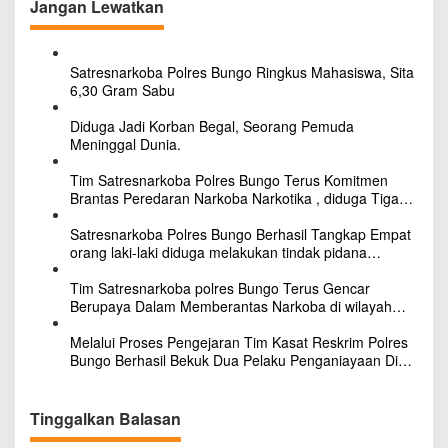
g
Jangan Lewatkan
d
a
i
n
s
T
Satresnarkoba Polres Bungo Ringkus Mahasiswa, Sita
i
e
6,30 Gram Sabu
b
p
o
Diduga Jadi Korban Begal, Seorang Pemuda
o
?
Meninggal Dunia.
I
s
n
Tim Satresnarkoba Polres Bungo Terus Komitmen
i
Brantas Peredaran Narkoba Narkotika , diduga Tiga
P
Penggedar Sabu Warga Bungo Berhasil Ditangkap
e
Satresnarkoba Polres Bungo Berhasil Tangkap Empat
n
orang laki-laki diduga melakukan tindak pidana
j
Narkotika Jenis Ekstasi Ditempat Karoke Taman
e
Agung
Tim Satresnarkoba polres Bungo Terus Gencar
l
Berupaya Dalam Memberantas Narkoba di wilayah
a
Kabupaten Bungo
s
Melalui Proses Pengejaran Tim Kasat Reskrim Polres
a
Bungo Berhasil Bekuk Dua Pelaku Penganiayaan Di
n
Bungo
P
o
Tinggalkan Balasan
l
d