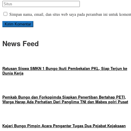
Simpan nama, email, dan situs web saya pada peramban ini untuk koment
News Feed
Ratusan Siswa SMKN 1 Bungo Ikuti Pembekalan PKL, Siap Terjun ke
Dunia Kerja
Pemkab Bungo dan Forkopimda Siapkan Penertiban Bertahap PETI,
Warga Harap Ada Perhatian Dari Panglima TNI dan Mabes polri Pusat
Kajari Bungo Pimpin Acara Pengantar Tugas Dua Pejabat Kejaksaan