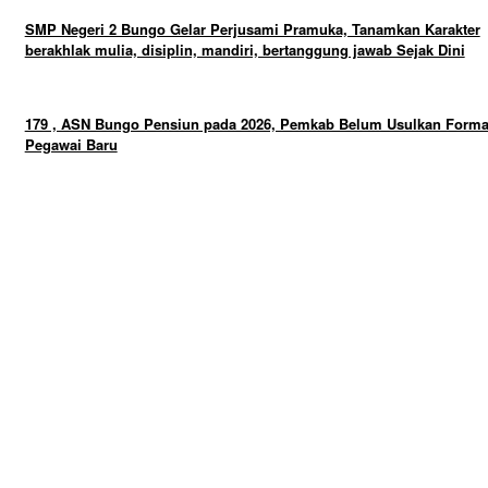
SMP Negeri 2 Bungo Gelar Perjusami Pramuka, Tanamkan Karakter
berakhlak mulia, disiplin, mandiri, bertanggung jawab Sejak Dini
179 , ASN Bungo Pensiun pada 2026, Pemkab Belum Usulkan Forma
Pegawai Baru