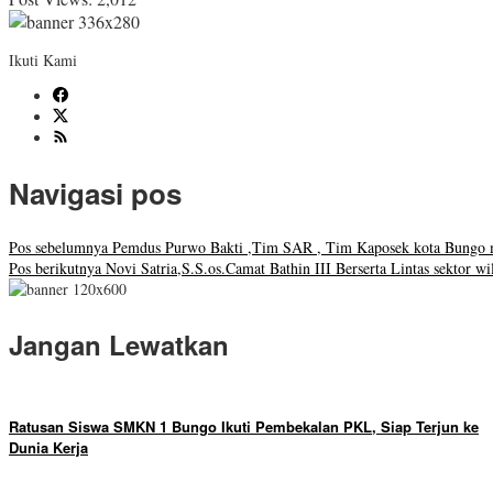
Ikuti Kami
Navigasi pos
Pos sebelumnya
Pemdus Purwo Bakti ,Tim SAR , Tim Kaposek kota Bungo me
Pos berikutnya
Novi Satria,S.S.os.Camat Bathin III Berserta Lintas sektor 
Jangan Lewatkan
Ratusan Siswa SMKN 1 Bungo Ikuti Pembekalan PKL, Siap Terjun ke
Dunia Kerja