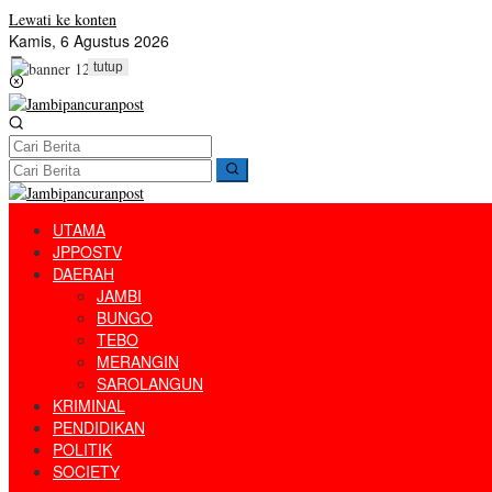
Lewati ke konten
Kamis, 6 Agustus 2026
tutup
UTAMA
JPPOSTV
DAERAH
JAMBI
BUNGO
TEBO
MERANGIN
SAROLANGUN
KRIMINAL
PENDIDIKAN
POLITIK
SOCIETY