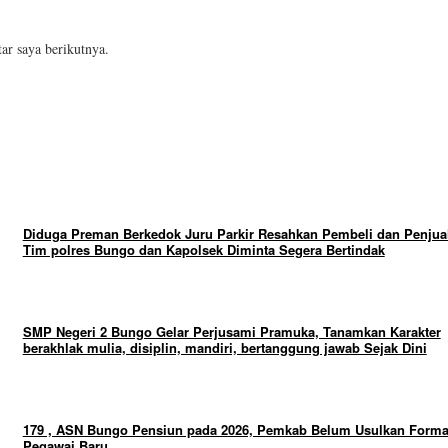
ar saya berikutnya.
Diduga Preman Berkedok Juru Parkir Resahkan Pembeli dan Penjual
Tim polres Bungo dan Kapolsek Diminta Segera Bertindak
SMP Negeri 2 Bungo Gelar Perjusami Pramuka, Tanamkan Karakter
berakhlak mulia, disiplin, mandiri, bertanggung jawab Sejak Dini
179 , ASN Bungo Pensiun pada 2026, Pemkab Belum Usulkan Forma
Pegawai Baru