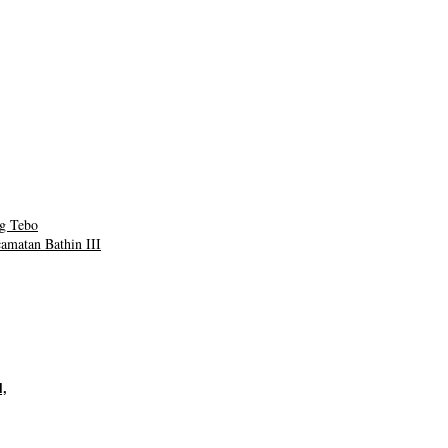
ng Tebo
amatan Bathin III
,