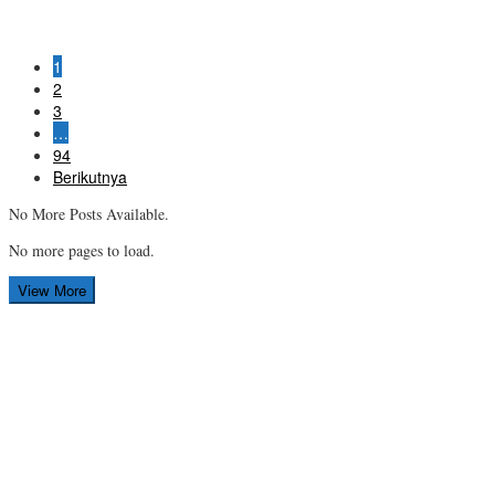
1
2
3
…
94
Berikutnya
No More Posts Available.
No more pages to load.
View More