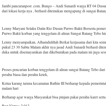
Jambi pancuranpost .com. Bungo – Andi Sunardi warga RT 04 Dusun 
dari lokasi kerja nya , berhasil ditemukan mengapung di sungai Bata
Lenny Maryani Selaku Datin Rio Dusun Purwo Bakti Berserta pemeri
Purwo Bakti korban yang tenggelam di aliran Sungai Batang Tebo hi
Lenny menyampaikan, Alhamdulillah Berkat kerjasama dari kita semua
pukul 23 30 Sabtu Malam akhir nya jasad Andi Sunardi berhasil dite
duka untuk disemayamkan dan dikebumikan pada malam ini juga sesuai
Proses pencarian korban tenggelam di aliran sungai Batang Tebo d
perahu biasa dan perahu ketek,
Ketua karang taruna kecamatan Bathin III berharap kepada pemerinta
malam hari
Berharap agar warga Masyarakat bisa pinjam pakai perahu karet serta
Post Views:
2,012