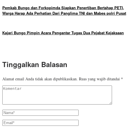
Pemkab Bungo dan Forkopimda Siapkan Penertiban Bertahap PETI,
Warga Harap Ada Perhatian Dari Panglima TNI dan Mabes polri Pusat
Kajari Bungo Pimpin Acara Pengantar Tugas Dua Pejabat Kejaksaan
Tinggalkan Balasan
Alamat email Anda tidak akan dipublikasikan.
Ruas yang wajib ditandai
*