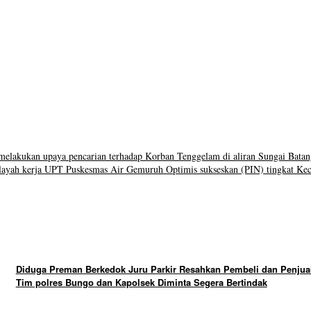
lakukan upaya pencarian terhadap Korban Tenggelam di aliran Sungai Bata
wilayah kerja UPT Puskesmas Air Gemuruh Optimis sukseskan (PIN) tingkat Kec
Diduga Preman Berkedok Juru Parkir Resahkan Pembeli dan Penjual
Tim polres Bungo dan Kapolsek Diminta Segera Bertindak