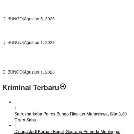
Ratusan Siswa SMKN 1 Bungo Ikuti Pembekalan PKL, Siap Terjun
ke Dunia Kerja
Di BUNGO
|
Agustus 5, 2026
Diduga Preman Berkedok Juru Parkir Resahkan Pembeli dan
Penjual, Tim polres Bungo dan Kapolsek Diminta Segera Bertindak
Di BUNGO
|
Agustus 1, 2026
Pemkab Bungo dan Forkopimda Siapkan Penertiban Bertahap
PETI, Warga Harap Ada Perhatian Dari Panglima TNI dan Mabes
polri Pusat
Di BUNGO
|
Agustus 1, 2026
Kriminal Terbaru
1
Satresnarkoba Polres Bungo Ringkus Mahasiswa, Sita 6,30
Gram Sabu
2
Diduga Jadi Korban Begal, Seorang Pemuda Meninggal