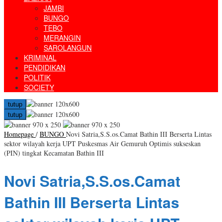
JAMBI
BUNGO
TEBO
MERANGIN
SAROLANGUN
KRIMINAL
PENDIDIKAN
POLITIK
SOCIETY
tutup
tutup
Homepage
/
BUNGO
Novi Satria,S.S.os.Camat Bathin III Berserta Lintas
sektor wilayah kerja UPT Puskesmas Air Gemuruh Optimis sukseskan
(PIN) tingkat Kecamatan Bathin III
Novi Satria,S.S.os.Camat
Bathin III Berserta Lintas