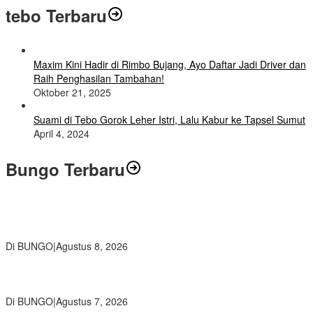
tebo Terbaru
Maxim Kini Hadir di Rimbo Bujang, Ayo Daftar Jadi Driver dan
Raih Penghasilan Tambahan!
Oktober 21, 2025
Suami di Tebo Gorok Leher Istri, Lalu Kabur ke Tapsel Sumut
April 4, 2024
Bungo Terbaru
Air Mata Perpisahan Warnai Pelepasan Purna Tugas Korwil 10 Bukti
Cinta Guru dan Kepala Sekolah
Di BUNGO
|
Agustus 8, 2026
Wamendikdasmen RI Resmikan Aplikasi Bungo Pintar, Wujud
Komitmen Pemkab Bungo Tingkatkan Mutu Pendidikan
Di BUNGO
|
Agustus 7, 2026