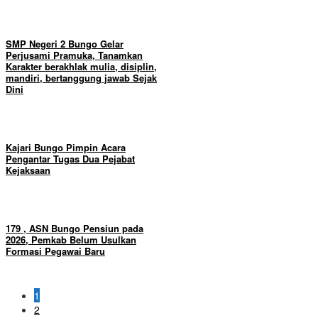
SMP Negeri 2 Bungo Gelar
Perjusami Pramuka, Tanamkan
Karakter berakhlak mulia, disiplin,
mandiri, bertanggung jawab Sejak
Dini
Kajari Bungo Pimpin Acara
Pengantar Tugas Dua Pejabat
Kejaksaan
179 , ASN Bungo Pensiun pada
2026, Pemkab Belum Usulkan
Formasi Pegawai Baru
1
2