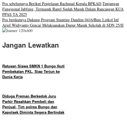
Pos sebelumnya
Berikut Penjelasan Rachmad Kepala BPKAD,Tunjangan
Fungsional Jabfung, Termasuk Rapel Sudah Masuk Dalam Rancangan KUA
PPAS TA 2025
Pos berikutnya
Dukung Program Stunting Dandim 0416/Bute Letkol Inf
Arief Widiyanto Gencar Melaksanakan Dapur Masuk Sekolah di SDN 25/II
Jangan Lewatkan
Ratusan Siswa SMKN 1 Bungo Ikuti
Pembekalan PKL, Siap Terjun ke
Dunia Kerja
Diduga Preman Berkedok Juru
Parkir Resahkan Pembeli dan
Penjual, Tim polres Bungo dan
Kapolsek Diminta Segera Bertindak