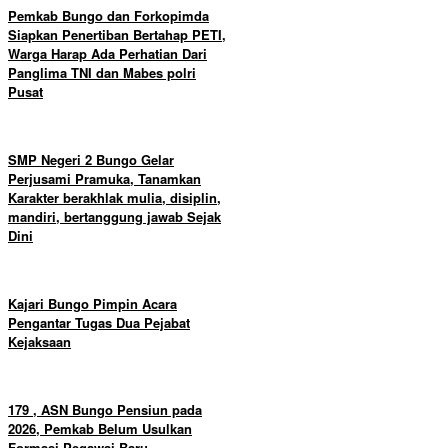
Pemkab Bungo dan Forkopimda
Siapkan Penertiban Bertahap PETI,
Warga Harap Ada Perhatian Dari
Panglima TNI dan Mabes polri
Pusat
SMP Negeri 2 Bungo Gelar
Perjusami Pramuka, Tanamkan
Karakter berakhlak mulia, disiplin,
mandiri, bertanggung jawab Sejak
Dini
Kajari Bungo Pimpin Acara
Pengantar Tugas Dua Pejabat
Kejaksaan
179 , ASN Bungo Pensiun pada
2026, Pemkab Belum Usulkan
Formasi Pegawai Baru