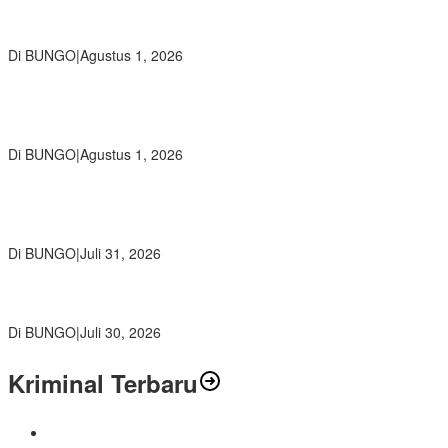
Diduga Preman Berkedok Juru Parkir Resahkan Pembeli dan
Penjual, Tim polres Bungo dan Kapolsek Diminta Segera Bertindak
Di BUNGO
|
Agustus 1, 2026
Pemkab Bungo dan Forkopimda Siapkan Penertiban Bertahap
PETI, Warga Harap Ada Perhatian Dari Panglima TNI dan Mabes
polri Pusat
Di BUNGO
|
Agustus 1, 2026
SMP Negeri 2 Bungo Gelar Perjusami Pramuka, Tanamkan
Karakter berakhlak mulia, disiplin, mandiri, bertanggung jawab
Sejak Dini
Di BUNGO
|
Juli 31, 2026
Kajari Bungo Pimpin Acara Pengantar Tugas Dua Pejabat
Kejaksaan
Di BUNGO
|
Juli 30, 2026
Kriminal Terbaru