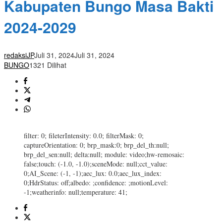
Kabupaten Bungo Masa Bakti
2024-2029
redaksiJP
Juli 31, 2024
Juli 31, 2024
BUNGO
1321 Dilihat
filter: 0; fileterIntensity: 0.0; filterMask: 0;
captureOrientation: 0; brp_mask:0; brp_del_th:null;
brp_del_sen:null; delta:null; module: video;hw-remosaic:
false;touch: (-1.0, -1.0);sceneMode: null;cct_value:
0;AI_Scene: (-1, -1);aec_lux: 0.0;aec_lux_index:
0;HdrStatus: off;albedo: ;confidence: ;motionLevel:
-1;weatherinfo: null;temperature: 41;