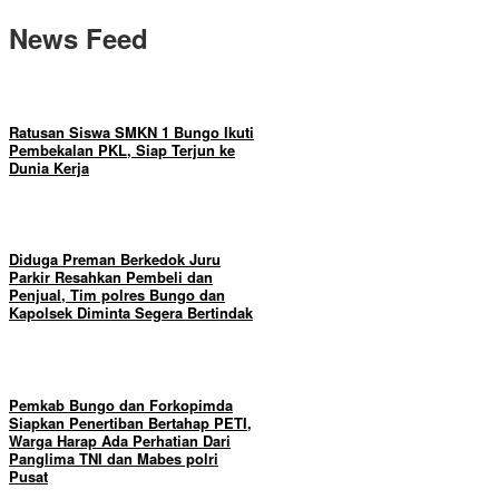
News Feed
Ratusan Siswa SMKN 1 Bungo Ikuti
Pembekalan PKL, Siap Terjun ke
Dunia Kerja
Diduga Preman Berkedok Juru
Parkir Resahkan Pembeli dan
Penjual, Tim polres Bungo dan
Kapolsek Diminta Segera Bertindak
Pemkab Bungo dan Forkopimda
Siapkan Penertiban Bertahap PETI,
Warga Harap Ada Perhatian Dari
Panglima TNI dan Mabes polri
Pusat