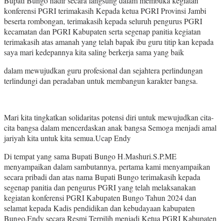
Bupati Bungo hadir secara langsung dalam membuka kegiatan
konferensi PGRI terimakasih Kepada ketua PGRI Provinsi Jambi
beserta rombongan, terimakasih kepada seluruh pengurus PGRI
kecamatan dan PGRI Kabupaten serta segenap panitia kegiatan
terimakasih atas amanah yang telah bapak ibu guru titip kan kepada
saya mari kedepannya kita saling berkerja sama yang baik
dalam mewujudkan guru profesional dan sejahtera perlindungan
terlindungi dan peradaban untuk membangun karakter bangsa.
Mari kita tingkatkan solidaritas potensi diri untuk mewujudkan cita-
cita bangsa dalam mencerdaskan anak bangsa Semoga menjadi amal
jariyah kita untuk kita semua.Ucap Endy
Di tempat yang sama Bupati Bungo H.Mashuri.S.P.ME
menyampaikan dalam sambutannya, pertama kami menyampaikan
secara pribadi dan atas nama Bupati Bungo terimakasih kepada
segenap panitia dan pengurus PGRI yang telah melaksanakan
kegiatan konferensi PGRI Kabupaten Bungo Tahun 2024 dan
selamat kepada Kadis pendidikan dan kebudayaan kabupaten
Bungo,Endy secara Resmi Terpilih menjadi Ketua PGRI Kabupaten