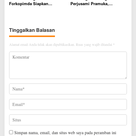
Forkopimda Siapkan
Perjusami Pramuka,
Penertiban Bertahap PETI,
Tanamkan Karakter berakhlak
Warga Harap Ada Perhatian
mulia, disiplin, mandiri,
Dari Panglima TNI dan Mabes
bertanggung jawab Sejak Dini
polri Pusat
Tinggalkan Balasan
Alamat email Anda tidak akan dipublikasikan.
Ruas yang wajib ditandai
*
Simpan nama, email, dan situs web saya pada peramban ini