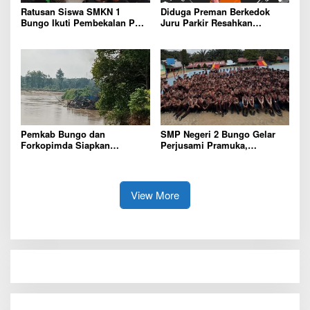
Ratusan Siswa SMKN 1
Diduga Preman Berkedok
Bungo Ikuti Pembekalan PKL,
Juru Parkir Resahkan
Siap Terjun ke Dunia Kerja
Pembeli dan Penjual, Tim
polres Bungo dan Kapolsek
Diminta Segera Bertindak
Pemkab Bungo dan
SMP Negeri 2 Bungo Gelar
Forkopimda Siapkan
Perjusami Pramuka,
Penertiban Bertahap PETI,
Tanamkan Karakter berakhlak
Warga Harap Ada Perhatian
mulia, disiplin, mandiri,
Dari Panglima TNI dan Mabes
bertanggung jawab Sejak Dini
polri Pusat
View More