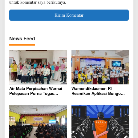
untuk komentar saya berikutnya.
News Feed
Air Mata Perpisahan Warnai
Wamendikdasmen RI
Pelepasan Purna Tugas
Resmikan Aplikasi Bungo
Korwil 10 Bukti Cinta Guru
Pintar, Wujud Komitmen
dan Kepala Sekolah
Pemkab Bungo Tingkatkan
Mutu Pendidikan