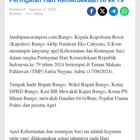
r
e
RedaksiJP
Agustus 17, 2024
s
BUNGO
1411 Dilihat
B
u
n
g
Jambipancuranpost.com.Bungo- Kepala Kepolisian Resor
o
(Kapolres) Bungo Akbp Natalena Eko Cahyono, S.Kom
P
memimpin langsung apel Kehormatan dan Renungan Suci
i
dalam rangka Peringatan Hari Kemerdekaan Republik
m
p
Indonesia ke 79 tahun 2024 bertempat di Taman Makam
i
Pahlawan (TMP) Satria Negara, Sabtu (17/08/2024).
n
L
Tampak hadir Bupati Bungo, Wakil Bupati Bungo, Ketua
a
DPRD Bungo, Kasi BB Mewakili Kajari Bungo, Ketua PN
n
g
Muara Bungo, mewakili Dandim 0416/Bute, Pejabat Utama
s
Polres dan peserta Apel.
u
n
g
A
Apel Kehormatan dan renungan Suci ini adalah kegiatan
p
e
rutin yang dilaksanakan setiap tahunnya pada Hari