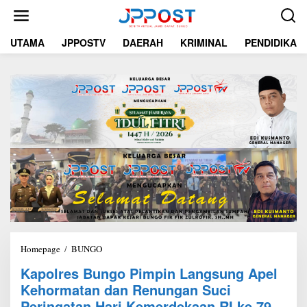
L
e
w
UTAMA
JPPOSTV
DAERAH
KRIMINAL
PENDIDIKAN
a
t
i
k
e
k
o
n
t
e
n
Homepage
/
BUNGO
K
a
Kapolres Bungo Pimpin Langsung Apel
p
Kehormatan dan Renungan Suci
o
l
Peringatan Hari Kemerdekaan RI ke 79