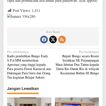
cipta dan pembacaan doa untuk para pahlawan. (Edi Jppost)
i
P
Post Views:
1,411
e
r
i
n
g
Ikuti Kami
a
t
a
n
H
N
Pos sebelumnya
Pos berikutnya
a
Kadis pendidikan Bungo Endy
Bupati Bungo secara Resmi
a
r
S.P.d.MM memberikan
Serahkan SK Perpanjangan
i
v
Apresiasi yang tinggi kepada
Masa Jabatan Dua Tahun kepada
K
Para peserta Pawai Karnaval atas
Datin Rio Datuk Rio di wilayah
e
i
Dukungan Para Guru dan Orang
Kecamatan Bathin III Bungo
m
g
Tua kegiatan Belajar Sukses
e
r
a
d
Jangan Lewatkan
s
e
k
i
a
p
a