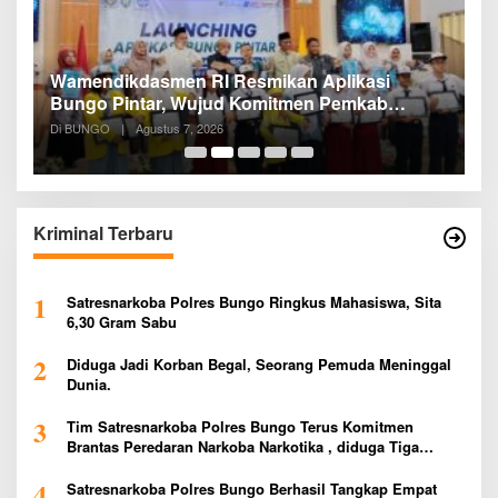
a
Wamendikdasmen RI Resmikan Aplikasi
R
Bungo Pintar, Wujud Komitmen Pemkab
P
Bungo Tingkatkan Mutu Pendidikan
Di BUNGO
|
Agustus 7, 2026
Di
Kriminal Terbaru
1
Satresnarkoba Polres Bungo Ringkus Mahasiswa, Sita
6,30 Gram Sabu
2
Diduga Jadi Korban Begal, Seorang Pemuda Meninggal
Dunia.
3
Tim Satresnarkoba Polres Bungo Terus Komitmen
Brantas Peredaran Narkoba Narkotika , diduga Tiga
Penggedar Sabu Warga Bungo Berhasil Ditangkap
4
Satresnarkoba Polres Bungo Berhasil Tangkap Empat