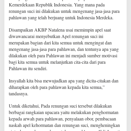
l
Kemerdekaan Republik Indonesia. Yang mana pada
K
renungan suci ini dilakukan untuk mengenang jasa-jasa para
e
pahlawan yang telah berjuang untuk Indonesia Merdeka.
h
o
r
Disampaikan AKBP Natalena usai memimpin apel saat
m
diwawancarai menyebutkan Apel renungan suci ini
a
merupakan bagian dari kita semua untuk mengingat dan
t
mengenang jasa-jasa para pahlawan, dan tentunya apa yang
a
n
dilakukan oleh para Pahlawan ini menjadi sumber motivasi
d
bagi kita semua untuk melanjutkan cita-cita dari para
a
Pahlawan itu sendiri.
n
R
Insyallah kita bisa mewujudkan apa yang dicita-citakan dan
e
n
diharapkan oleh para pahlawan kepada kita semua,”
u
tandasnya.
n
g
Untuk diketahui, Pada renungan suci tersebut dilakukan
a
berbagai rangkaian upacara yaitu melakukan penghormatan
n
S
kepada arwah para pahlawan, penyalaan obor, pembacaan
u
naskah apel kehormatan dan renungan suci, mengheningkan
c