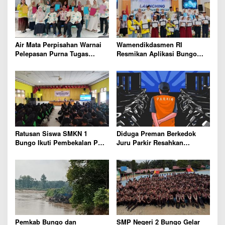
n
o
R
s
I
k
e
Air Mata Perpisahan Warnai
Wamendikdasmen RI
7
Pelepasan Purna Tugas
Resmikan Aplikasi Bungo
9
Korwil 10 Bukti Cinta Guru
Pintar, Wujud Komitmen
dan Kepala Sekolah
Pemkab Bungo Tingkatkan
Mutu Pendidikan
Ratusan Siswa SMKN 1
Diduga Preman Berkedok
Bungo Ikuti Pembekalan PKL,
Juru Parkir Resahkan
Siap Terjun ke Dunia Kerja
Pembeli dan Penjual, Tim
polres Bungo dan Kapolsek
Diminta Segera Bertindak
Pemkab Bungo dan
SMP Negeri 2 Bungo Gelar