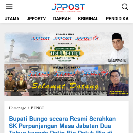
L
e
w
UTAMA
JPPOSTV
DAERAH
KRIMINAL
PENDIDIKAN
a
t
i
k
e
k
o
n
t
e
n
Homepage
/
BUNGO
B
u
Bupati Bungo secara Resmi Serahkan
p
SK Perpanjangan Masa Jabatan Dua
a
t
Tahun kepada Datin Rio Datuk Rio di