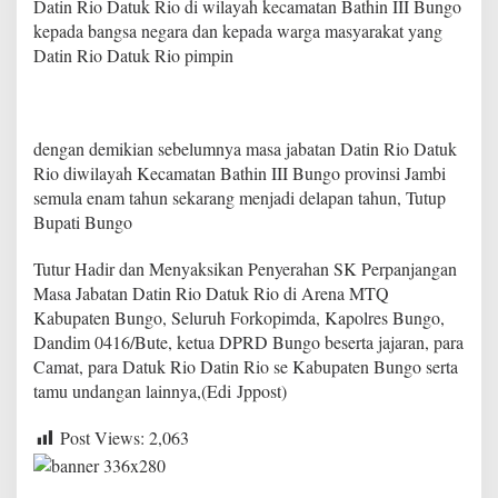
Datin Rio Datuk Rio di wilayah kecamatan Bathin III Bungo
u
kepada bangsa negara dan kepada warga masyarakat yang
k
R
Datin Rio Datuk Rio pimpin
i
o
d
i
dengan demikian sebelumnya masa jabatan Datin Rio Datuk
w
Rio diwilayah Kecamatan Bathin III Bungo provinsi Jambi
i
l
semula enam tahun sekarang menjadi delapan tahun, Tutup
a
Bupati Bungo
y
a
Tutur Hadir dan Menyaksikan Penyerahan SK Perpanjangan
h
Masa Jabatan Datin Rio Datuk Rio di Arena MTQ
K
e
Kabupaten Bungo, Seluruh Forkopimda, Kapolres Bungo,
c
Dandim 0416/Bute, ketua DPRD Bungo beserta jajaran, para
a
Camat, para Datuk Rio Datin Rio se Kabupaten Bungo serta
m
tamu undangan lainnya,(Edi Jppost)
a
t
a
Post Views:
2,063
n
B
a