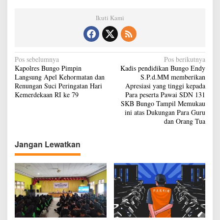
t
h
Ikuti Kami
i
n
I
I
N
Pos sebelumnya
Pos berikutnya
I
Kapolres Bungo Pimpin
Kadis pendidikan Bungo Endy
B
a
Langsung Apel Kehormatan dan
S.P.d.MM memberikan
u
v
Renungan Suci Peringatan Hari
Apresiasi yang tinggi kepada
n
Kemerdekaan RI ke 79
Para peserta Pawai SDN 131
g
i
SKB Bungo Tampil Memukau
o
g
ini atas Dukungan Para Guru
dan Orang Tua
a
s
Jangan Lewatkan
i
p
o
s