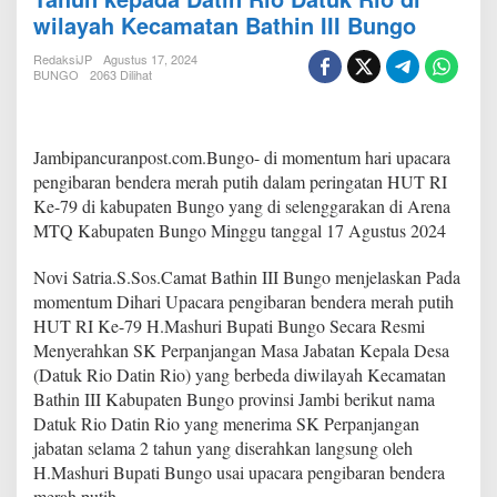
i
wilayah Kecamatan Bathin III Bungo
B
u
RedaksiJP
Agustus 17, 2024
n
BUNGO
2063 Dilihat
g
o
s
e
Jambipancuranpost.com.Bungo- di momentum hari upacara
c
pengibaran bendera merah putih dalam peringatan HUT RI
a
Ke-79 di kabupaten Bungo yang di selenggarakan di Arena
r
a
MTQ Kabupaten Bungo Minggu tanggal 17 Agustus 2024
R
e
Novi Satria.S.Sos.Camat Bathin III Bungo menjelaskan Pada
s
momentum Dihari Upacara pengibaran bendera merah putih
m
HUT RI Ke-79 H.Mashuri Bupati Bungo Secara Resmi
i
S
Menyerahkan SK Perpanjangan Masa Jabatan Kepala Desa
e
(Datuk Rio Datin Rio) yang berbeda diwilayah Kecamatan
r
Bathin III Kabupaten Bungo provinsi Jambi berikut nama
a
Datuk Rio Datin Rio yang menerima SK Perpanjangan
h
k
jabatan selama 2 tahun yang diserahkan langsung oleh
a
H.Mashuri Bupati Bungo usai upacara pengibaran bendera
n
merah putih