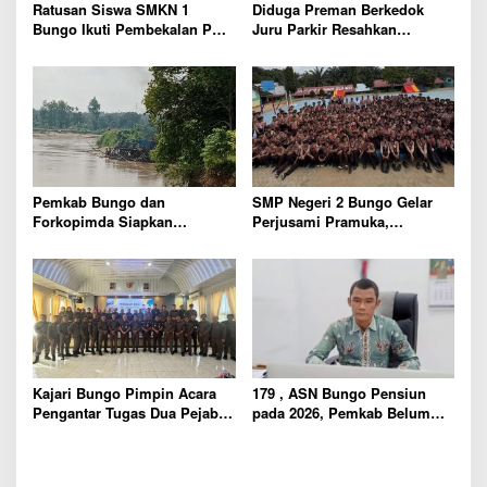
Ratusan Siswa SMKN 1
Diduga Preman Berkedok
Bungo Ikuti Pembekalan PKL,
Juru Parkir Resahkan
Siap Terjun ke Dunia Kerja
Pembeli dan Penjual, Tim
polres Bungo dan Kapolsek
Diminta Segera Bertindak
Pemkab Bungo dan
SMP Negeri 2 Bungo Gelar
Forkopimda Siapkan
Perjusami Pramuka,
Penertiban Bertahap PETI,
Tanamkan Karakter berakhlak
Warga Harap Ada Perhatian
mulia, disiplin, mandiri,
Dari Panglima TNI dan Mabes
bertanggung jawab Sejak Dini
polri Pusat
Kajari Bungo Pimpin Acara
179 , ASN Bungo Pensiun
Pengantar Tugas Dua Pejabat
pada 2026, Pemkab Belum
Kejaksaan
Usulkan Formasi Pegawai
Baru