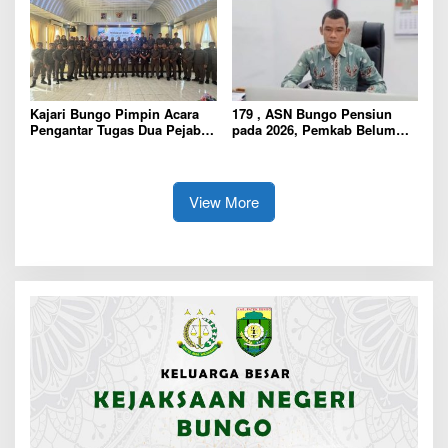
Dari Panglima TNI dan Mabes
bertanggung jawab Sejak Dini
polri Pusat
Kajari Bungo Pimpin Acara
179 , ASN Bungo Pensiun
Pengantar Tugas Dua Pejabat
pada 2026, Pemkab Belum
Kejaksaan
Usulkan Formasi Pegawai
Baru
View More