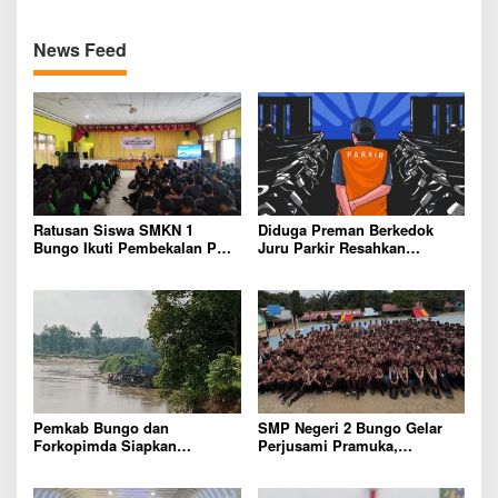
News Feed
Ratusan Siswa SMKN 1
Diduga Preman Berkedok
Bungo Ikuti Pembekalan PKL,
Juru Parkir Resahkan
Siap Terjun ke Dunia Kerja
Pembeli dan Penjual, Tim
polres Bungo dan Kapolsek
Diminta Segera Bertindak
Pemkab Bungo dan
SMP Negeri 2 Bungo Gelar
Forkopimda Siapkan
Perjusami Pramuka,
Penertiban Bertahap PETI,
Tanamkan Karakter berakhlak
Warga Harap Ada Perhatian
mulia, disiplin, mandiri,