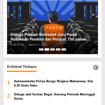
Diduga Preman Berkedok Juru Parkir
P
Resahkan Pembeli dan Penjual, Tim polres
P
Bungo dan Kapolsek Diminta Segera
P
Di BUNGO
|
Agustus 1, 2026
Di
Bertindak
P
Kriminal Terbaru
1
Satresnarkoba Polres Bungo Ringkus Mahasiswa, Sita
6,30 Gram Sabu
2
Diduga Jadi Korban Begal, Seorang Pemuda Meninggal
Dunia.