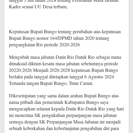
D
Kades sesuai UU Desa terbaru,
u
a
T
a
h
Keputusan Bupati Bungo tentang perubahan atas keputusan
u
Bupati Bungo nomor 164/DPMD tahun 2020 tentang
n
pengangkatan Rio periode 2020-2026
k
e
p
Mengubah masa jabatan Datin Rio Datuk Rio sebagai mana
a
dimaksud diktum kesatu masa jabatan sebelumnya periode
d
20220-2026 Menjadi 2020-2028 keputusan Bupati Bungo
a
berlaku pada tanggal ditetapkan tanggal 6 Agustus 2024
D
Tertanda tangan Bupati Bungo, Tutur Camat.
a
t
i
Dikesempatan yang sama dalam arahan Bupati Bungo atas
n
nama pribadi dan pemerintah Kabupaten Bungo saya
R
mengucapkan selamat kepada Datin Rio Datuk Rio yang hari
i
ini menerima SK pengukuhan perpanjangan masa jabatan
o
D
semoga dengan SK Perpanjangan Masa Jabatan ini menjadi
a
sebuah keberkahan dan keberlanjutan pengabdian diri para
t