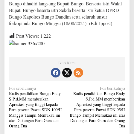
Bungo dihadiri langsung Bupati Bungo, Berserta istri Wakil
I
P
Bupati Bungo beserta istri Sekda beserta istri ketua DPRD
e
Bungo Kapolres Bungo Dandim serta seluruh unsur
r
forkopimda Bungo Minggu (18/08/2024), (Edi Jppost)
u
m
Post Views:
1,222
n
a
s
T
a
Ikuti Kami
m
p
i
l
M
N
Pos sebelumnya
Pos berikutnya
e
Kadis pendidikan Bungo Endy
Kadis pendidikan Bungo Endy
a
m
S.P.d.MM memberikan
S.P.d.MM memberikan
u
v
Apresiasi yang tinggi kepada
Apresiasi yang tinggi kepada
k
Para peserta Pawai SDN 109/II
Para peserta Pawai SDN 95/II
a
i
Manggis Tampil Memukau ini
Bungo Tampil Memukau ini atas
u
g
atas Dukungan Para Guru dan
Dukungan Para Guru dan Orang
i
Orang Tua
Tua
n
a
i