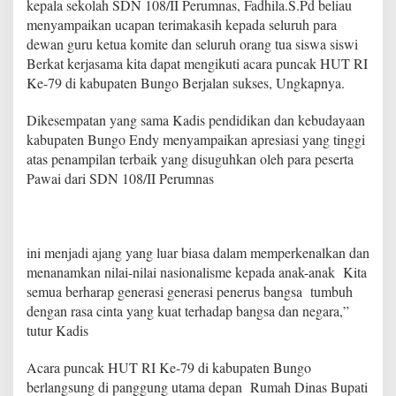
kepala sekolah SDN 108/II Perumnas, Fadhila.S.Pd beliau
a
menyampaikan ucapan terimakasih kepada seluruh para
P
a
dewan guru ketua komite dan seluruh orang tua siswa siswi
r
Berkat kerjasama kita dapat mengikuti acara puncak HUT RI
a
Ke-79 di kabupaten Bungo Berjalan sukses, Ungkapnya.
p
e
Dikesempatan yang sama Kadis pendidikan dan kebudayaan
s
e
kabupaten Bungo Endy menyampaikan apresiasi yang tinggi
r
atas penampilan terbaik yang disuguhkan oleh para peserta
t
Pawai dari SDN 108/II Perumnas
a
P
a
w
a
ini menjadi ajang yang luar biasa dalam memperkenalkan dan
i
menanamkan nilai-nilai nasionalisme kepada anak-anak Kita
S
semua berharap generasi generasi penerus bangsa tumbuh
D
dengan rasa cinta yang kuat terhadap bangsa dan negara,”
N
1
tutur Kadis
0
8
Acara puncak HUT RI Ke-79 di kabupaten Bungo
/
berlangsung di panggung utama depan Rumah Dinas Bupati
I