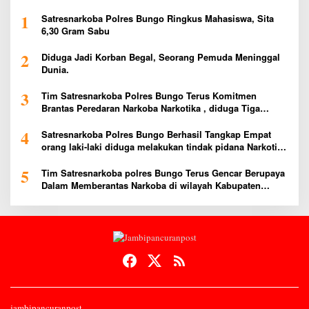
1
Satresnarkoba Polres Bungo Ringkus Mahasiswa, Sita
6,30 Gram Sabu
2
Diduga Jadi Korban Begal, Seorang Pemuda Meninggal
Dunia.
3
Tim Satresnarkoba Polres Bungo Terus Komitmen
Brantas Peredaran Narkoba Narkotika , diduga Tiga
Penggedar Sabu Warga Bungo Berhasil Ditangkap
4
Satresnarkoba Polres Bungo Berhasil Tangkap Empat
orang laki-laki diduga melakukan tindak pidana Narkotika
Jenis Ekstasi Ditempat Karoke Taman Agung
5
Tim Satresnarkoba polres Bungo Terus Gencar Berupaya
Dalam Memberantas Narkoba di wilayah Kabupaten
Bungo
jambipancuranpost