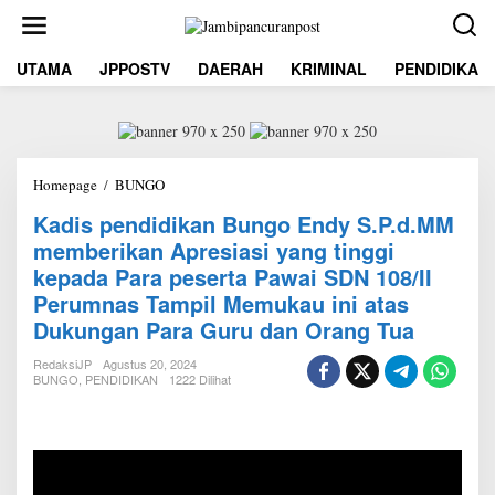
L
e
w
UTAMA
JPPOSTV
DAERAH
KRIMINAL
PENDIDIKAN
a
t
i
k
e
k
Homepage
/
BUNGO
K
o
a
n
Kadis pendidikan Bungo Endy S.P.d.MM
d
t
memberikan Apresiasi yang tinggi
i
e
s
n
kepada Para peserta Pawai SDN 108/II
p
Perumnas Tampil Memukau ini atas
e
Dukungan Para Guru dan Orang Tua
n
d
i
RedaksiJP
Agustus 20, 2024
BUNGO
,
PENDIDIKAN
1222 Dilihat
d
i
k
a
n
B