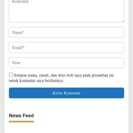
a
n
g
T
u
a
Simpan nama, email, dan situs web saya pada peramban ini
untuk komentar saya berikutnya.
News Feed