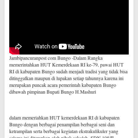
u
n
g
o
E
n
d
y
S
.
Jambipancuranpost com Bungo -Dalam Rangka
P
.
memerintahkan HUT Kemerdekaan RI ke-79, pawai HUT
d
RI di kabupaten Bungo sudah menjadi tradisi yang tidak bisa
.
ditinggalkan maupun di lupakan setiap tahunnya karena ini
M
merupakan puncak acara pemerintah kabupaten Bungo
M
m
dibawah pimpinan Bupati Bungo H.Mashuri
e
m
b
e
dalam memeriahkan HUT kemerdekaan RI di kabupaten
r
Bungo dengan berbagai penampilan berbagai seni dan
i
k
ketrampilan serta berbagai kegiatan ekstrakulikuler yang
a
selama ini diterapkan oleh pihak sekolah SDN 108/II