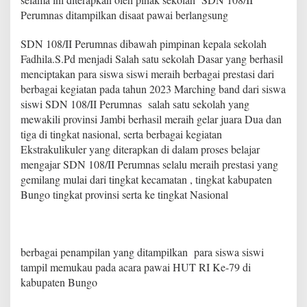
n
Perumnas ditampilkan disaat pawai berlangsung
A
p
SDN 108/II Perumnas dibawah pimpinan kepala sekolah
r
e
Fadhila.S.Pd menjadi Salah satu sekolah Dasar yang berhasil
s
menciptakan para siswa siswi meraih berbagai prestasi dari
i
berbagai kegiatan pada tahun 2023 Marching band dari siswa
a
siswi SDN 108/II Perumnas salah satu sekolah yang
s
i
mewakili provinsi Jambi berhasil meraih gelar juara Dua dan
y
tiga di tingkat nasional, serta berbagai kegiatan
a
Ekstrakulikuler yang diterapkan di dalam proses belajar
n
mengajar SDN 108/II Perumnas selalu meraih prestasi yang
g
gemilang mulai dari tingkat kecamatan , tingkat kabupaten
t
i
Bungo tingkat provinsi serta ke tingkat Nasional
n
g
g
i
berbagai penampilan yang ditampilkan para siswa siswi
k
e
tampil memukau pada acara pawai HUT RI Ke-79 di
p
kabupaten Bungo
a
d