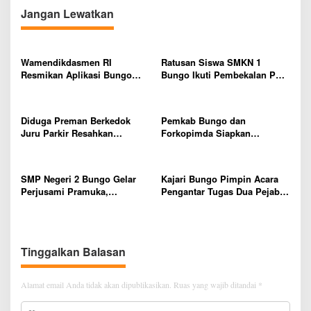
s
a
Jangan Lewatkan
t
i
a
p
s
D
Wamendikdasmen RI
Ratusan Siswa SMKN 1
o
u
Resmikan Aplikasi Bungo
Bungo Ikuti Pembekalan PKL,
s
k
Pintar, Wujud Komitmen
Siap Terjun ke Dunia Kerja
u
Pemkab Bungo Tingkatkan
n
Mutu Pendidikan
Diduga Preman Berkedok
Pemkab Bungo dan
g
Juru Parkir Resahkan
Forkopimda Siapkan
a
Pembeli dan Penjual, Tim
Penertiban Bertahap PETI,
n
polres Bungo dan Kapolsek
Warga Harap Ada Perhatian
P
Diminta Segera Bertindak
Dari Panglima TNI dan Mabes
a
SMP Negeri 2 Bungo Gelar
Kajari Bungo Pimpin Acara
polri Pusat
r
Perjusami Pramuka,
Pengantar Tugas Dua Pejabat
a
Tanamkan Karakter berakhlak
Kejaksaan
G
mulia, disiplin, mandiri,
u
bertanggung jawab Sejak Dini
r
u
Tinggalkan Balasan
d
a
Alamat email Anda tidak akan dipublikasikan.
Ruas yang wajib ditandai
*
n
O
r