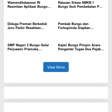
Wamendikdasmen RI
Ratusan Siswa SMKN 1
Resmikan Aplikasi Bungo
Bungo Ikuti Pembekalan PKL,
Pintar, Wujud Komitmen
Siap Terjun ke Dunia Kerja
Pemkab Bungo Tingkatkan
Mutu Pendidikan
Diduga Preman Berkedok
Pemkab Bungo dan
Juru Parkir Resahkan
Forkopimda Siapkan
Pembeli dan Penjual, Tim
Penertiban Bertahap PETI,
polres Bungo dan Kapolsek
Warga Harap Ada Perhatian
Diminta Segera Bertindak
Dari Panglima TNI dan Mabes
polri Pusat
SMP Negeri 2 Bungo Gelar
Kajari Bungo Pimpin Acara
Perjusami Pramuka,
Pengantar Tugas Dua Pejabat
Tanamkan Karakter berakhlak
Kejaksaan
mulia, disiplin, mandiri,
bertanggung jawab Sejak Dini
View More