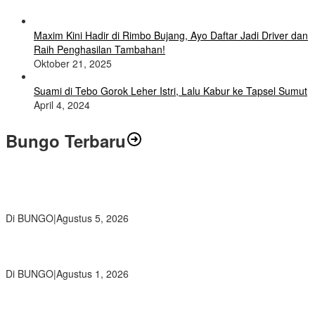
Maxim Kini Hadir di Rimbo Bujang, Ayo Daftar Jadi Driver dan
Raih Penghasilan Tambahan!
Oktober 21, 2025
Suami di Tebo Gorok Leher Istri, Lalu Kabur ke Tapsel Sumut
April 4, 2024
Bungo Terbaru
Ratusan Siswa SMKN 1 Bungo Ikuti Pembekalan PKL, Siap Terjun
ke Dunia Kerja
Di BUNGO
|
Agustus 5, 2026
Diduga Preman Berkedok Juru Parkir Resahkan Pembeli dan
Penjual, Tim polres Bungo dan Kapolsek Diminta Segera Bertindak
Di BUNGO
|
Agustus 1, 2026
Pemkab Bungo dan Forkopimda Siapkan Penertiban Bertahap