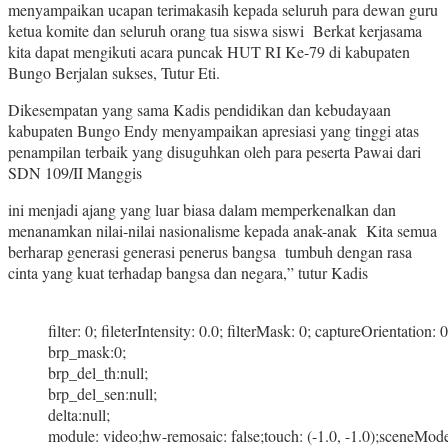
menyampaikan ucapan terimakasih kepada seluruh para dewan guru
ketua komite dan seluruh orang tua siswa siswi Berkat kerjasama
kita dapat mengikuti acara puncak HUT RI Ke-79 di kabupaten
Bungo Berjalan sukses, Tutur Eti.
Dikesempatan yang sama Kadis pendidikan dan kebudayaan
kabupaten Bungo Endy menyampaikan apresiasi yang tinggi atas
penampilan terbaik yang disuguhkan oleh para peserta Pawai dari
SDN 109/II Manggis
ini menjadi ajang yang luar biasa dalam memperkenalkan dan
menanamkan nilai-nilai nasionalisme kepada anak-anak Kita semua
berharap generasi generasi penerus bangsa tumbuh dengan rasa
cinta yang kuat terhadap bangsa dan negara,” tutur Kadis
filter: 0; fileterIntensity: 0.0; filterMask: 0; captureOrientation: 0
brp_mask:0;
brp_del_th:null;
brp_del_sen:null;
delta:null;
module: video;hw-remosaic: false;touch: (-1.0, -1.0);sceneMode: