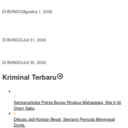
PETI, Warga Harap Ada Perhatian Dari Panglima TNI dan Mabes
polri Pusat
Di BUNGO
|
Agustus 1, 2026
SMP Negeri 2 Bungo Gelar Perjusami Pramuka, Tanamkan
Karakter berakhlak mulia, disiplin, mandiri, bertanggung jawab
Sejak Dini
Di BUNGO
|
Juli 31, 2026
Kajari Bungo Pimpin Acara Pengantar Tugas Dua Pejabat
Kejaksaan
Di BUNGO
|
Juli 30, 2026
Kriminal Terbaru
1
Satresnarkoba Polres Bungo Ringkus Mahasiswa, Sita 6,30
Gram Sabu
2
Diduga Jadi Korban Begal, Seorang Pemuda Meninggal
Dunia.