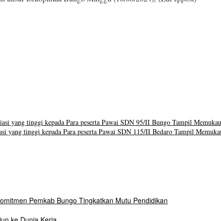
si yang tinggi kepada Para peserta Pawai SDN 95/II Bungo Tampil Memukau 
i yang tinggi kepada Para peserta Pawai SDN 115/II Bedaro Tampil Memukau
Komitmen Pemkab Bungo Tingkatkan Mutu Pendidikan
un ke Dunia Kerja