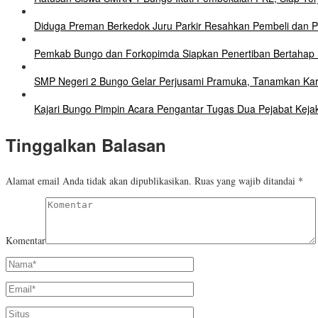
Diduga Preman Berkedok Juru Parkir Resahkan Pembeli dan Pe
Pemkab Bungo dan Forkopimda Siapkan Penertiban Bertahap P
SMP Negeri 2 Bungo Gelar Perjusami Pramuka, Tanamkan Karakte
Kajari Bungo Pimpin Acara Pengantar Tugas Dua Pejabat Keja
Tinggalkan Balasan
Alamat email Anda tidak akan dipublikasikan.
Ruas yang wajib ditandai
*
Komentar