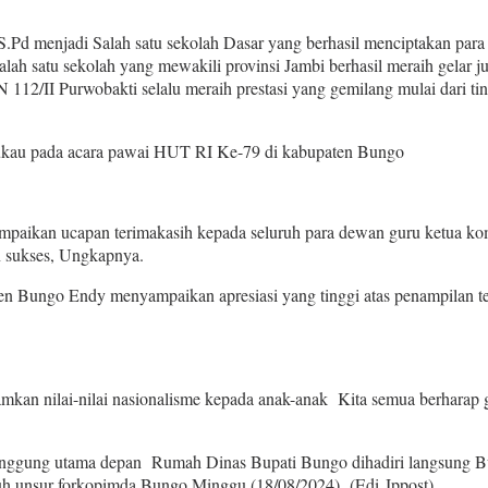
d menjadi Salah satu sekolah Dasar yang berhasil menciptakan para si
h satu sekolah yang mewakili provinsi Jambi berhasil meraih gelar juar
 112/II Purwobakti selalu meraih prestasi yang gemilang mulai dari tin
mukau pada acara pawai HUT RI Ke-79 di kabupaten Bungo
paikan ucapan terimakasih kepada seluruh para dewan guru ketua komi
 sukses, Ungkapnya.
 Bungo Endy menyampaikan apresiasi yang tinggi atas penampilan ter
mkan nilai-nilai nasionalisme kepada anak-anak Kita semua berharap 
gung utama depan Rumah Dinas Bupati Bungo dihadiri langsung Bupati
uh unsur forkopimda Bungo Minggu (18/08/2024), (Edi Jppost)