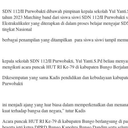
SDN 112/II Purwobakti dibawah pimpinan kepala sekolah Yul Yanti.S.P
tahun 2023 Marching band dari siswa siswi SDN 112/II Purwobakti sala
Ekstrakulikuler yang diterapkan di dalam proses belajar mengajar SDN
tingkat Nasional
berbagai penampilan yang ditampilkan para siswa siswi tampil me
kepala sekolah SDN 112/II Purwobakti, Yul Yanti.S.Pd beliau menyam
mengikuti acara puncak HUT RI Ke-79 di kabupaten Bungo Berjalan
Dikesempatan yang sama Kadis pendidikan dan kebudayaan kabupaten
Purwobakti
ini menjadi ajang yang luar biasa dalam memperkenalkan dan menana
kuat terhadap bangsa dan negara,” tutur Kadis
Acara puncak HUT RI Ke-79 di kabupaten Bungo berlangsung di pang
beserta istri ketua DPRD Bungo Kapolres Bungo Dandim serta selur