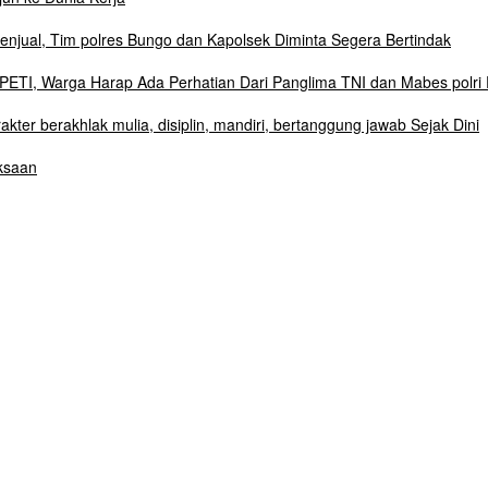
njual, Tim polres Bungo dan Kapolsek Diminta Segera Bertindak
ETI, Warga Harap Ada Perhatian Dari Panglima TNI dan Mabes polri 
r berakhlak mulia, disiplin, mandiri, bertanggung jawab Sejak Dini
ksaan