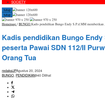
SOCIETY
tutup
tutup
Homepage
/
BUNGO
Kadis pendidikan Bungo Endy S.P.d.MM memberikan Ap
Kadis pendidikan Bungo Endy 
peserta Pawai SDN 112/II Pur
Orang Tua
redaksiJP
Agustus 20, 2024
BUNGO
,
PENDIDIKAN
940 Dilihat