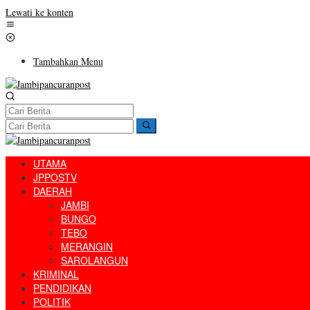
Lewati ke konten
Tambahkan Menu
UTAMA
JPPOSTV
DAERAH
JAMBI
BUNGO
TEBO
MERANGIN
SAROLANGUN
KRIMINAL
PENDIDIKAN
POLITIK