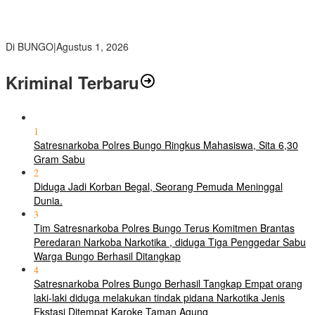
Pemkab Bungo dan Forkopimda Siapkan Penertiban Bertahap
PETI, Warga Harap Ada Perhatian Dari Panglima TNI dan Mabes
polri Pusat
Di BUNGO
|
Agustus 1, 2026
Kriminal Terbaru
1
Satresnarkoba Polres Bungo Ringkus Mahasiswa, Sita 6,30
Gram Sabu
2
Diduga Jadi Korban Begal, Seorang Pemuda Meninggal
Dunia.
3
Tim Satresnarkoba Polres Bungo Terus Komitmen Brantas
Peredaran Narkoba Narkotika , diduga Tiga Penggedar Sabu
Warga Bungo Berhasil Ditangkap
4
Satresnarkoba Polres Bungo Berhasil Tangkap Empat orang
laki-laki diduga melakukan tindak pidana Narkotika Jenis
Ekstasi Ditempat Karoke Taman Agung