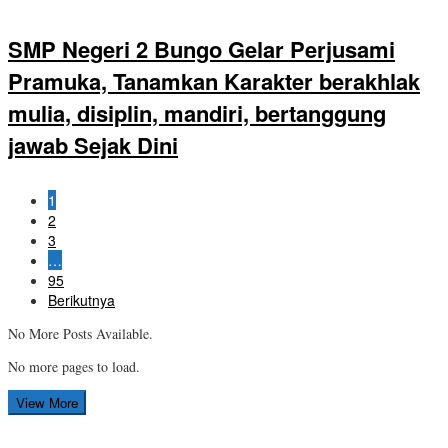
SMP Negeri 2 Bungo Gelar Perjusami
Pramuka, Tanamkan Karakter berakhlak
mulia, disiplin, mandiri, bertanggung
jawab Sejak Dini
1
2
3
…
95
Berikutnya
No More Posts Available.
No more pages to load.
View More