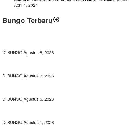
April 4, 2024
Bungo Terbaru
Air Mata Perpisahan Warnai Pelepasan Purna Tugas Korwil 10 Bukti
Cinta Guru dan Kepala Sekolah
Di BUNGO
|
Agustus 8, 2026
Wamendikdasmen RI Resmikan Aplikasi Bungo Pintar, Wujud
Komitmen Pemkab Bungo Tingkatkan Mutu Pendidikan
Di BUNGO
|
Agustus 7, 2026
Ratusan Siswa SMKN 1 Bungo Ikuti Pembekalan PKL, Siap Terjun
ke Dunia Kerja
Di BUNGO
|
Agustus 5, 2026
Diduga Preman Berkedok Juru Parkir Resahkan Pembeli dan
Penjual, Tim polres Bungo dan Kapolsek Diminta Segera Bertindak
Di BUNGO
|
Agustus 1, 2026