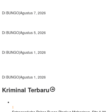
Wamendikdasmen RI Resmikan Aplikasi Bungo Pintar, Wujud
Komitmen Pemkab Bungo Tingkatkan Mutu Pendidikan
Di BUNGO
|
Agustus 7, 2026
Ratusan Siswa SMKN 1 Bungo Ikuti Pembekalan PKL, Siap Terjun
ke Dunia Kerja
Di BUNGO
|
Agustus 5, 2026
Diduga Preman Berkedok Juru Parkir Resahkan Pembeli dan
Penjual, Tim polres Bungo dan Kapolsek Diminta Segera Bertindak
Di BUNGO
|
Agustus 1, 2026
Pemkab Bungo dan Forkopimda Siapkan Penertiban Bertahap
PETI, Warga Harap Ada Perhatian Dari Panglima TNI dan Mabes
polri Pusat
Di BUNGO
|
Agustus 1, 2026
Kriminal Terbaru
1