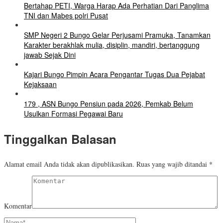
Bertahap PETI, Warga Harap Ada Perhatian Dari Panglima
TNI dan Mabes polri Pusat
SMP Negeri 2 Bungo Gelar Perjusami Pramuka, Tanamkan
Karakter berakhlak mulia, disiplin, mandiri, bertanggung
jawab Sejak Dini
Kajari Bungo Pimpin Acara Pengantar Tugas Dua Pejabat
Kejaksaan
179 , ASN Bungo Pensiun pada 2026, Pemkab Belum
Usulkan Formasi Pegawai Baru
Tinggalkan Balasan
Alamat email Anda tidak akan dipublikasikan.
Ruas yang wajib ditandai
*
Komentar