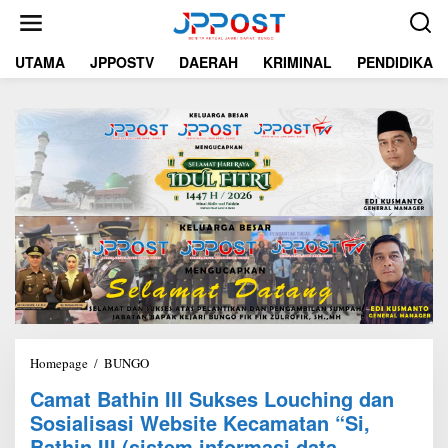
L
e
w
UTAMA
JPPOSTV
DAERAH
KRIMINAL
PENDIDIKAN
a
t
i
k
e
k
o
n
t
e
n
Homepage
/
BUNGO
C
a
Camat Bathin III Sukses Louching dan
m
Sosialisasi Website Kecamatan “Si,
a
t
Bathin III (sistem informasi data