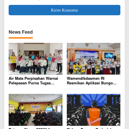
News Feed
Air Mata Perpisahan Warnai
Wamendikdasmen RI
Pelepasan Purna Tugas
Resmikan Aplikasi Bungo
Korwil 10 Bukti Cinta Guru
Pintar, Wujud Komitmen
dan Kepala Sekolah
Pemkab Bungo Tingkatkan
Mutu Pendidikan