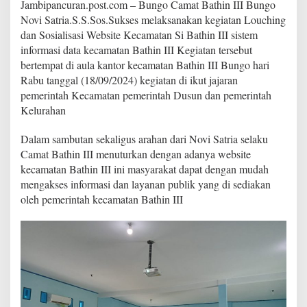
Jambipancuran.post.com – Bungo Camat Bathin III Bungo
n
S
Novi Satria.S.S.Sos.Sukses melaksanakan kegiatan Louching
o
dan Sosialisasi Website Kecamatan Si Bathin III sistem
s
informasi data kecamatan Bathin III Kegiatan tersebut
i
bertempat di aula kantor kecamatan Bathin III Bungo hari
a
l
Rabu tanggal (18/09/2024) kegiatan di ikut jajaran
i
pemerintah Kecamatan pemerintah Dusun dan pemerintah
s
Kelurahan
a
s
Dalam sambutan sekaligus arahan dari Novi Satria selaku
i
W
Camat Bathin III menuturkan dengan adanya website
e
kecamatan Bathin III ini masyarakat dapat dengan mudah
b
mengakses informasi dan layanan publik yang di sediakan
s
oleh pemerintah kecamatan Bathin III
i
t
e
K
e
c
a
m
a