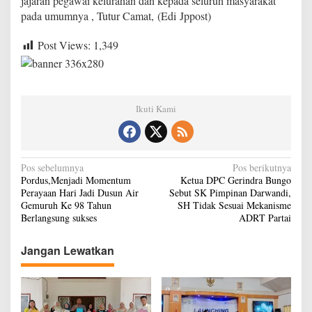
jajaran pegawai kelurahan dan kepada seluruh masyarakat
f
pada umumnya , Tutur Camat, (Edi Jppost)
o
r
Post Views:
1,349
m
a
s
i
d
a
Ikuti Kami
t
a
k
e
N
Pos sebelumnya
Pos berikutnya
c
Pordus,Menjadi Momentum
Ketua DPC Gerindra Bungo
a
a
Perayaan Hari Jadi Dusun Air
Sebut SK Pimpinan Darwandi,
m
v
Gemuruh Ke 98 Tahun
SH Tidak Sesuai Mekanisme
a
Berlangsung sukses
ADRT Partai
t
i
a
g
n
Jangan Lewatkan
)
a
s
i