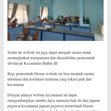
t
a
n
"
S
i
,
B
a
t
h
i
Selain itu website ini juga dapat menjadi sarana untuk
n
meningkatkan transparansi dan akuntabilitas pemerintah
I
diwilayah Kecamatan Bathin III
I
I
Bagi pemerintah Dusun website ini bisa menjadi sarana
(
s
informasi dan kordinasi terutama yang lokasi jauh dari
i
kecamatan
s
t
Dengan adanya website kecamatan ini dapat
e
mengembangkan sumber daya manusia baik itu dari jajaran
m
i
pegawai kecamatan jajaran pegawai pemerintah Dusun
n