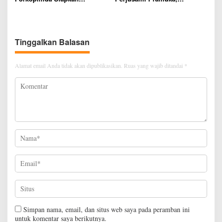
Penertiban Bertahap PETI,
Tanamkan Karakter berakhlak
Warga Harap Ada Perhatian
mulia, disiplin, mandiri,
Dari Panglima TNI dan Mabes
bertanggung jawab Sejak Dini
polri Pusat
Tinggalkan Balasan
Alamat email Anda tidak akan dipublikasikan.
Ruas yang wajib ditandai
*
Simpan nama, email, dan situs web saya pada peramban ini
untuk komentar saya berikutnya.