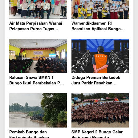
p
o
s
Air Mata Perpisahan Warnai
Wamendikdasmen RI
Pelepasan Purna Tugas
Resmikan Aplikasi Bungo
Korwil 10 Bukti Cinta Guru
Pintar, Wujud Komitmen
dan Kepala Sekolah
Pemkab Bungo Tingkatkan
Mutu Pendidikan
Ratusan Siswa SMKN 1
Diduga Preman Berkedok
Bungo Ikuti Pembekalan PKL,
Juru Parkir Resahkan
Siap Terjun ke Dunia Kerja
Pembeli dan Penjual, Tim
polres Bungo dan Kapolsek
Diminta Segera Bertindak
Pemkab Bungo dan
SMP Negeri 2 Bungo Gelar
Forkopimda Siapkan
Perjusami Pramuka,