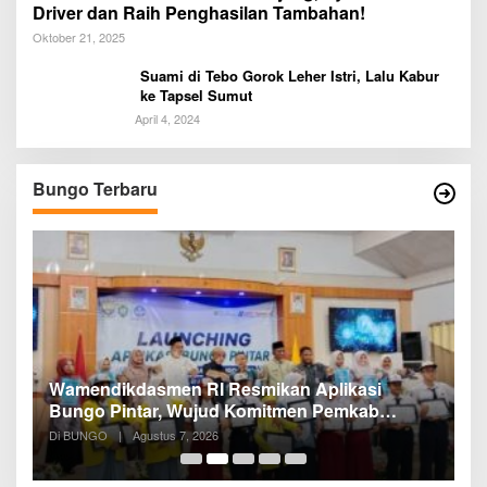
Driver dan Raih Penghasilan Tambahan!
Oktober 21, 2025
Suami di Tebo Gorok Leher Istri, Lalu Kabur
ke Tapsel Sumut
April 4, 2024
Bungo Terbaru
a
Wamendikdasmen RI Resmikan Aplikasi
R
Bungo Pintar, Wujud Komitmen Pemkab
P
Bungo Tingkatkan Mutu Pendidikan
Di BUNGO
|
Agustus 7, 2026
Di