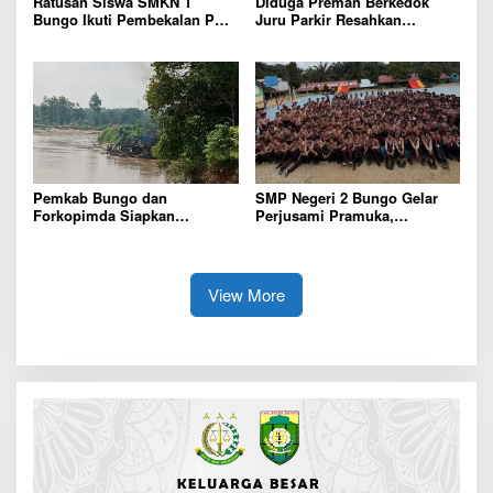
Ratusan Siswa SMKN 1
Diduga Preman Berkedok
Bungo Ikuti Pembekalan PKL,
Juru Parkir Resahkan
Siap Terjun ke Dunia Kerja
Pembeli dan Penjual, Tim
polres Bungo dan Kapolsek
Diminta Segera Bertindak
Pemkab Bungo dan
SMP Negeri 2 Bungo Gelar
Forkopimda Siapkan
Perjusami Pramuka,
Penertiban Bertahap PETI,
Tanamkan Karakter berakhlak
Warga Harap Ada Perhatian
mulia, disiplin, mandiri,
Dari Panglima TNI dan Mabes
bertanggung jawab Sejak Dini
polri Pusat
View More