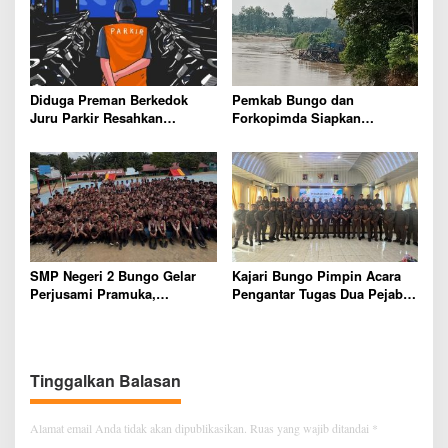
Diduga Preman Berkedok
Pemkab Bungo dan
Juru Parkir Resahkan
Forkopimda Siapkan
Pembeli dan Penjual, Tim
Penertiban Bertahap PETI,
polres Bungo dan Kapolsek
Warga Harap Ada Perhatian
Diminta Segera Bertindak
Dari Panglima TNI dan Mabes
polri Pusat
SMP Negeri 2 Bungo Gelar
Kajari Bungo Pimpin Acara
Perjusami Pramuka,
Pengantar Tugas Dua Pejabat
Tanamkan Karakter berakhlak
Kejaksaan
mulia, disiplin, mandiri,
bertanggung jawab Sejak Dini
Tinggalkan Balasan
Alamat email Anda tidak akan dipublikasikan.
Ruas yang wajib ditandai
*