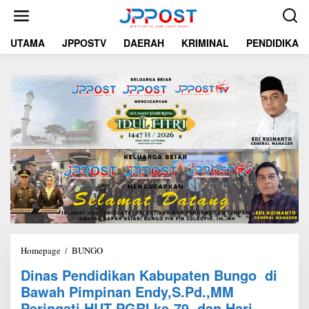
L
e
w
UTAMA
JPPOSTV
DAERAH
KRIMINAL
PENDIDIKAN
a
t
i
k
e
k
o
n
t
e
n
Homepage
/
BUNGO
D
i
Dinas Pendidikan Kabupaten Bungo di
n
Bawah Pimpinan Endy,S.Pd.,MM
a
s
Peringati HUT PGRI ke-79 dan Hari