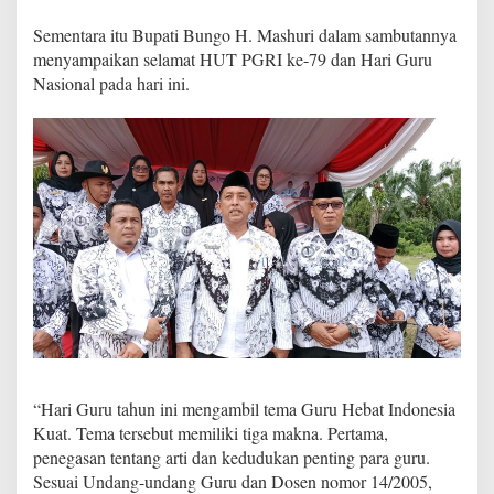
T
Sementara itu Bupati Bungo H. Mashuri dalam sambutannya
a
h
menyampaikan selamat HUT PGRI ke-79 dan Hari Guru
u
Nasional pada hari ini.
n
2
0
2
4
“Hari Guru tahun ini mengambil tema Guru Hebat Indonesia
Kuat. Tema tersebut memiliki tiga makna. Pertama,
penegasan tentang arti dan kedudukan penting para guru.
Sesuai Undang-undang Guru dan Dosen nomor 14/2005,