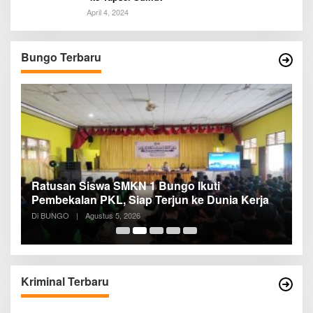
April 4, 2024
Bungo Terbaru
Ratusan Siswa SMKN 1 Bungo Ikuti
D
Pembekalan PKL, Siap Terjun ke Dunia Kerja
R
B
Di BUNGO
|
Agustus 5, 2026
Di
B
Kriminal Terbaru