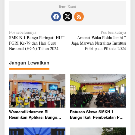
Ikuti Kami
N
Pos sebelumnya
Pos berikutnya
SMK N 1 Bungo Peringati HUT
Amanat Waka Polda Jambi ”
a
PGRI Ke-79 dan Hari Guru
Jaga Marwah Netralitas Institusi
v
Nasional (HGN) Tahun 2024
Polri pada Pilkada 2024
i
Jangan Lewatkan
g
a
s
i
p
o
Wamendikdasmen RI
Ratusan Siswa SMKN 1
s
Resmikan Aplikasi Bungo
Bungo Ikuti Pembekalan PKL,
Pintar, Wujud Komitmen
Siap Terjun ke Dunia Kerja
Pemkab Bungo Tingkatkan
Mutu Pendidikan