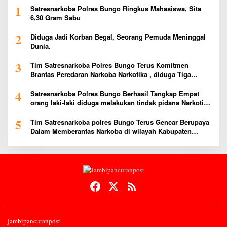
1
Satresnarkoba Polres Bungo Ringkus Mahasiswa, Sita
6,30 Gram Sabu
2
Diduga Jadi Korban Begal, Seorang Pemuda Meninggal
Dunia.
3
Tim Satresnarkoba Polres Bungo Terus Komitmen
Brantas Peredaran Narkoba Narkotika , diduga Tiga
Penggedar Sabu Warga Bungo Berhasil Ditangkap
4
Satresnarkoba Polres Bungo Berhasil Tangkap Empat
orang laki-laki diduga melakukan tindak pidana Narkotika
Jenis Ekstasi Ditempat Karoke Taman Agung
5
Tim Satresnarkoba polres Bungo Terus Gencar Berupaya
Dalam Memberantas Narkoba di wilayah Kabupaten
Bungo
jambipancuranpost