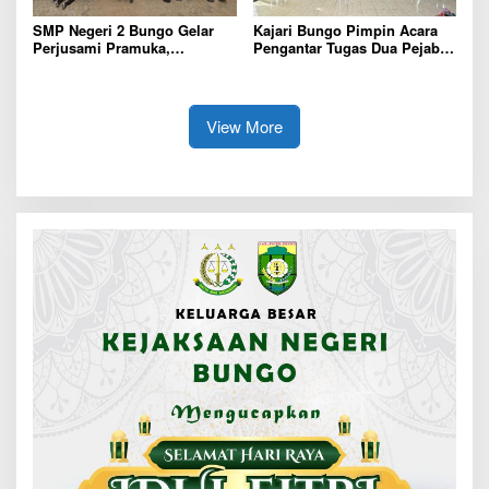
SMP Negeri 2 Bungo Gelar
Kajari Bungo Pimpin Acara
Perjusami Pramuka,
Pengantar Tugas Dua Pejabat
Tanamkan Karakter berakhlak
Kejaksaan
mulia, disiplin, mandiri,
bertanggung jawab Sejak Dini
View More