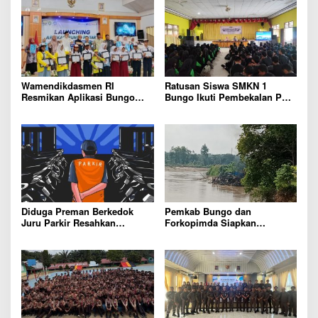
Wamendikdasmen RI
Ratusan Siswa SMKN 1
Resmikan Aplikasi Bungo
Bungo Ikuti Pembekalan PKL,
Pintar, Wujud Komitmen
Siap Terjun ke Dunia Kerja
Pemkab Bungo Tingkatkan
Mutu Pendidikan
Diduga Preman Berkedok
Pemkab Bungo dan
Juru Parkir Resahkan
Forkopimda Siapkan
Pembeli dan Penjual, Tim
Penertiban Bertahap PETI,
polres Bungo dan Kapolsek
Warga Harap Ada Perhatian
Diminta Segera Bertindak
Dari Panglima TNI dan Mabes
polri Pusat