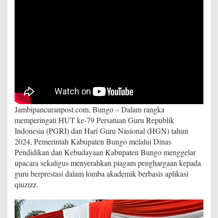
d
i
B
a
w
a
h
P
i
m
p
i
n
Jambipancuranpost.com, Bungo – Dalam rangka
a
memperingati HUT ke-79 Persatuan Guru Republik
n
Indonesia (PGRI) dan Hari Guru Nasional (HGN) tahun
E
2024, Pemerintah Kabupaten Bungo melalui Dinas
n
Pendidikan dan Kebudayaan Kabupaten Bungo menggelar
d
y
upacara sekaligus menyerahkan piagam penghargaan kepada
,
guru berprestasi dalam lomba akademik berbasis aplikasi
S
qiuzizz.
.
P
d
.