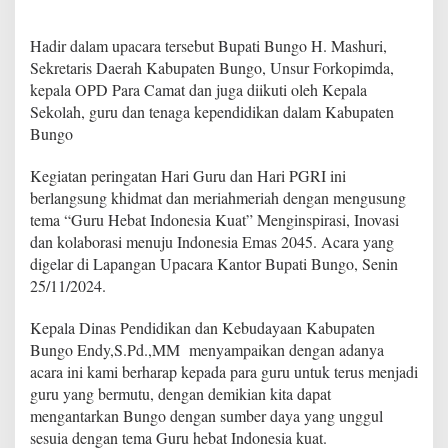
d
a
Hadir dalam upacara tersebut Bupati Bungo H. Mashuri,
n
H
Sekretaris Daerah Kabupaten Bungo, Unsur Forkopimda,
a
kepala OPD Para Camat dan juga diikuti oleh Kepala
r
Sekolah, guru dan tenaga kependidikan dalam Kabupaten
i
Bungo
G
u
r
Kegiatan peringatan Hari Guru dan Hari PGRI ini
u
berlangsung khidmat dan meriahmeriah dengan mengusung
N
tema “Guru Hebat Indonesia Kuat” Menginspirasi, Inovasi
a
dan kolaborasi menuju Indonesia Emas 2045. Acara yang
s
digelar di Lapangan Upacara Kantor Bupati Bungo, Senin
i
o
25/11/2024.
n
a
Kepala Dinas Pendidikan dan Kebudayaan Kabupaten
l
Bungo Endy,S.Pd.,MM menyampaikan dengan adanya
acara ini kami berharap kepada para guru untuk terus menjadi
(
H
guru yang bermutu, dengan demikian kita dapat
G
mengantarkan Bungo dengan sumber daya yang unggul
N
sesuia dengan tema Guru hebat Indonesia kuat.
)