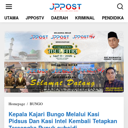
L
e
w
UTAMA
JPPOSTV
DAERAH
KRIMINAL
PENDIDIKAN
a
t
i
k
e
k
o
n
t
e
n
Homepage
/
BUNGO
K
e
Kepala Kajari Bungo Melalui Kasi
p
Pidsus Dan Kasi Intel Kembali Tetapkan
a
l
Tersangka Pupuk subsidi