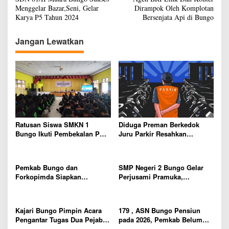
a
d
Menggelar Bazar,Seni, Gelar
Dirampok Oleh Komplotan
i
v
Karya P5 Tahun 2024
Bersenjata Api di Bungo
i
Jangan Lewatkan
g
a
s
i
p
o
Ratusan Siswa SMKN 1
Diduga Preman Berkedok
s
Bungo Ikuti Pembekalan PKL,
Juru Parkir Resahkan
Siap Terjun ke Dunia Kerja
Pembeli dan Penjual, Tim
polres Bungo dan Kapolsek
Diminta Segera Bertindak
Pemkab Bungo dan
SMP Negeri 2 Bungo Gelar
Forkopimda Siapkan
Perjusami Pramuka,
Penertiban Bertahap PETI,
Tanamkan Karakter berakhlak
Warga Harap Ada Perhatian
mulia, disiplin, mandiri,
Dari Panglima TNI dan Mabes
bertanggung jawab Sejak Dini
Kajari Bungo Pimpin Acara
179 , ASN Bungo Pensiun
polri Pusat
Pengantar Tugas Dua Pejabat
pada 2026, Pemkab Belum
Kejaksaan
Usulkan Formasi Pegawai