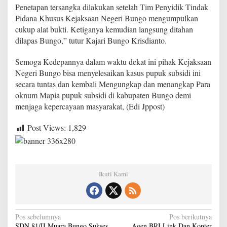
t
Penetapan tersangka dilakukan setelah Tim Penyidik Tindak
a
Pidana Khusus Kejaksaan Negeri Bungo mengumpulkan
p
cukup alat bukti. Ketiganya kemudian langsung ditahan
k
dilapas Bungo,” tutur Kajari Bungo Krisdianto.
a
n
T
Semoga Kedepannya dalam waktu dekat ini pihak Kejaksaan
e
Negeri Bungo bisa menyelesaikan kasus pupuk subsidi ini
r
secara tuntas dan kembali Mengungkap dan menangkap Para
s
oknum Mapia pupuk subsidi di kabupaten Bungo demi
a
n
menjaga kepercayaan masyarakat, (Edi Jppost)
g
k
Post Views:
1,829
a
P
u
p
u
Ikuti Kami
k
s
u
b
s
N
Pos sebelumnya
Pos berikutnya
i
SDN 81/II Muara Bungo Sukses
Agen BRI Link Dan Konter