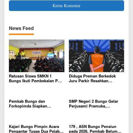
News Feed
Ratusan Siswa SMKN 1
Diduga Preman Berkedok
Bungo Ikuti Pembekalan PKL,
Juru Parkir Resahkan
Siap Terjun ke Dunia Kerja
Pembeli dan Penjual, Tim
polres Bungo dan Kapolsek
Diminta Segera Bertindak
Pemkab Bungo dan
SMP Negeri 2 Bungo Gelar
Forkopimda Siapkan
Perjusami Pramuka,
Penertiban Bertahap PETI,
Tanamkan Karakter berakhlak
Warga Harap Ada Perhatian
mulia, disiplin, mandiri,
Dari Panglima TNI dan Mabes
bertanggung jawab Sejak Dini
polri Pusat
Kajari Bungo Pimpin Acara
179 , ASN Bungo Pensiun
Pengantar Tugas Dua Pejabat
pada 2026, Pemkab Belum