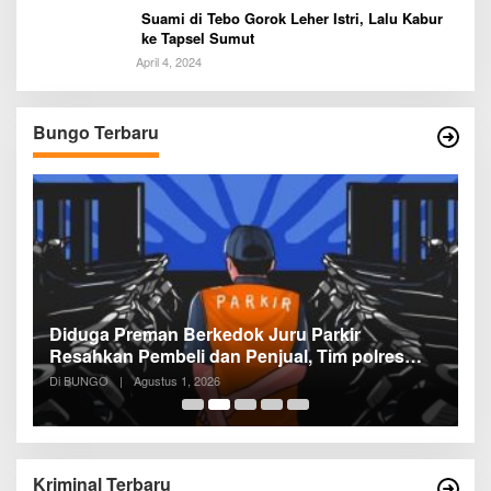
Suami di Tebo Gorok Leher Istri, Lalu Kabur
ke Tapsel Sumut
April 4, 2024
P
P
P
Bungo Terbaru
Di
P
Diduga Preman Berkedok Juru Parkir
Resahkan Pembeli dan Penjual, Tim polres
Bungo dan Kapolsek Diminta Segera
Di BUNGO
|
Agustus 1, 2026
Bertindak
Kriminal Terbaru