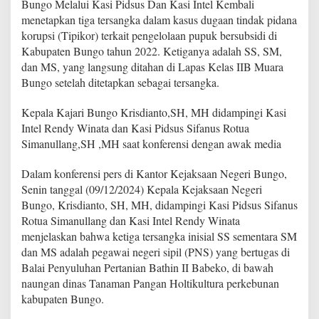
Bungo Melalui Kasi Pidsus Dan Kasi Intel Kembali
d
s
menetapkan tiga tersangka dalam kasus dugaan tindak pidana
u
korupsi (Tipikor) terkait pengelolaan pupuk bersubsidi di
s
Kabupaten Bungo tahun 2022. Ketiganya adalah SS, SM,
D
dan MS, yang langsung ditahan di Lapas Kelas IIB Muara
a
Bungo setelah ditetapkan sebagai tersangka.
n
K
a
Kepala Kajari Bungo Krisdianto,SH, MH didampingi Kasi
s
Intel Rendy Winata dan Kasi Pidsus Sifanus Rotua
i
Simanullang,SH ,MH saat konferensi dengan awak media
I
n
t
Dalam konferensi pers di Kantor Kejaksaan Negeri Bungo,
e
Senin tanggal (09/12/2024) Kepala Kejaksaan Negeri
l
Bungo, Krisdianto, SH, MH, didampingi Kasi Pidsus Sifanus
K
Rotua Simanullang dan Kasi Intel Rendy Winata
e
menjelaskan bahwa ketiga tersangka inisial SS sementara SM
m
b
dan MS adalah pegawai negeri sipil (PNS) yang bertugas di
a
Balai Penyuluhan Pertanian Bathin II Babeko, di bawah
l
naungan dinas Tanaman Pangan Holtikultura perkebunan
i
kabupaten Bungo.
T
e