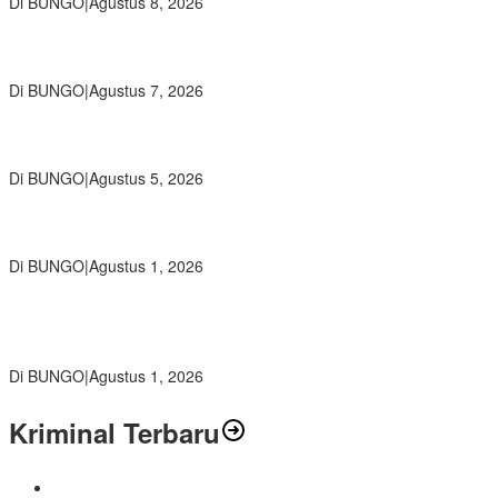
Di BUNGO
|
Agustus 8, 2026
Wamendikdasmen RI Resmikan Aplikasi Bungo Pintar, Wujud
Komitmen Pemkab Bungo Tingkatkan Mutu Pendidikan
Di BUNGO
|
Agustus 7, 2026
Ratusan Siswa SMKN 1 Bungo Ikuti Pembekalan PKL, Siap Terjun
ke Dunia Kerja
Di BUNGO
|
Agustus 5, 2026
Diduga Preman Berkedok Juru Parkir Resahkan Pembeli dan
Penjual, Tim polres Bungo dan Kapolsek Diminta Segera Bertindak
Di BUNGO
|
Agustus 1, 2026
Pemkab Bungo dan Forkopimda Siapkan Penertiban Bertahap
PETI, Warga Harap Ada Perhatian Dari Panglima TNI dan Mabes
polri Pusat
Di BUNGO
|
Agustus 1, 2026
Kriminal Terbaru