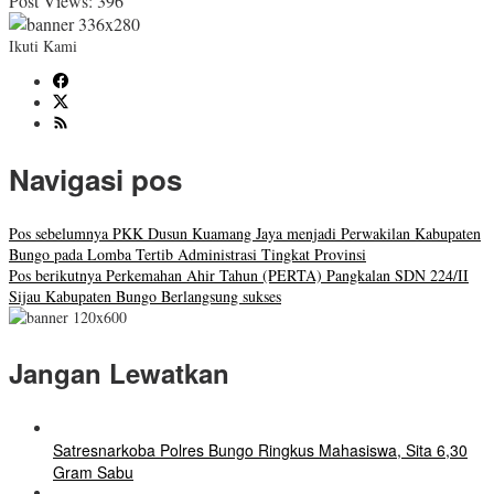
Post Views:
396
Ikuti Kami
Navigasi pos
Pos sebelumnya
PKK Dusun Kuamang Jaya menjadi Perwakilan Kabupaten
Bungo pada Lomba Tertib Administrasi Tingkat Provinsi
Pos berikutnya
Perkemahan Ahir Tahun (PERTA) Pangkalan SDN 224/II
Sijau Kabupaten Bungo Berlangsung sukses
Jangan Lewatkan
Satresnarkoba Polres Bungo Ringkus Mahasiswa, Sita 6,30
Gram Sabu