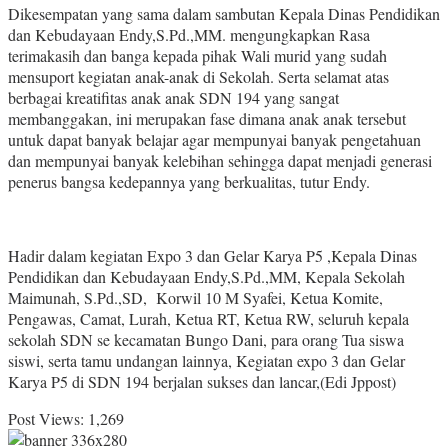
Dikesempatan yang sama dalam sambutan Kepala Dinas Pendidikan
dan Kebudayaan Endy,S.Pd.,MM. mengungkapkan Rasa
terimakasih dan banga kepada pihak Wali murid yang sudah
mensuport kegiatan anak-anak di Sekolah. Serta selamat atas
berbagai kreatifitas anak anak SDN 194 yang sangat
membanggakan, ini merupakan fase dimana anak anak tersebut
untuk dapat banyak belajar agar mempunyai banyak pengetahuan
dan mempunyai banyak kelebihan sehingga dapat menjadi generasi
penerus bangsa kedepannya yang berkualitas, tutur Endy.
Hadir dalam kegiatan Expo 3 dan Gelar Karya P5 ,Kepala Dinas
Pendidikan dan Kebudayaan Endy,S.Pd.,MM, Kepala Sekolah
Maimunah, S.Pd.,SD, Korwil 10 M Syafei, Ketua Komite,
Pengawas, Camat, Lurah, Ketua RT, Ketua RW, seluruh kepala
sekolah SDN se kecamatan Bungo Dani, para orang Tua siswa
siswi, serta tamu undangan lainnya, Kegiatan expo 3 dan Gelar
Karya P5 di SDN 194 berjalan sukses dan lancar,(Edi Jppost)
Post Views:
1,269