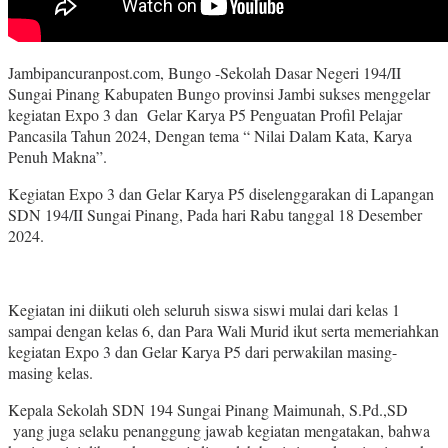
Jambipancuranpost.com, Bungo -Sekolah Dasar Negeri 194/II
Sungai Pinang Kabupaten Bungo provinsi Jambi sukses menggelar
kegiatan Expo 3 dan Gelar Karya P5 Penguatan Profil Pelajar
Pancasila Tahun 2024, Dengan tema “ Nilai Dalam Kata, Karya
Penuh Makna”.
Kegiatan Expo 3 dan Gelar Karya P5 diselenggarakan di Lapangan
SDN 194/II Sungai Pinang, Pada hari Rabu tanggal 18 Desember
2024.
Kegiatan ini diikuti oleh seluruh siswa siswi mulai dari kelas 1
sampai dengan kelas 6, dan Para Wali Murid ikut serta memeriahkan
kegiatan Expo 3 dan Gelar Karya P5 dari perwakilan masing-
masing kelas.
Kepala Sekolah SDN 194 Sungai Pinang Maimunah, S.Pd.,SD
yang juga selaku penanggung jawab kegiatan mengatakan, bahwa