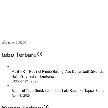
tebo Terbaru
Maxim Kini Hadir di Rimbo Bujang, Ayo Daftar Jadi Driver dan
Raih Penghasilan Tambahan!
Oktober 21, 2025
Suami di Tebo Gorok Leher Istri, Lalu Kabur ke Tapsel Sumut
April 4, 2024
Bungo Terbaru