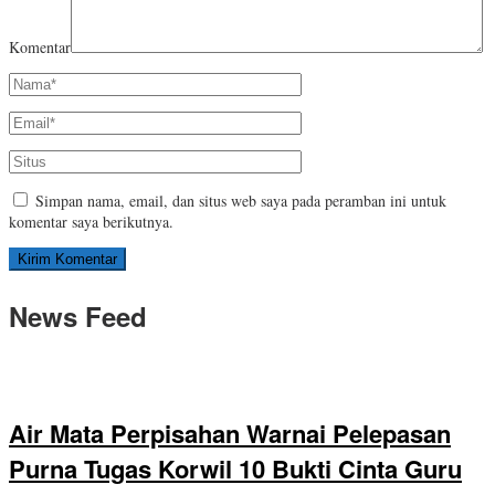
Komentar
Simpan nama, email, dan situs web saya pada peramban ini untuk
komentar saya berikutnya.
News Feed
Air Mata Perpisahan Warnai Pelepasan
Purna Tugas Korwil 10 Bukti Cinta Guru