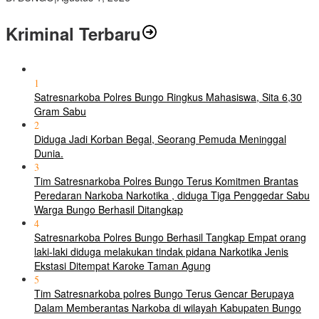
Kriminal Terbaru
1
Satresnarkoba Polres Bungo Ringkus Mahasiswa, Sita 6,30
Gram Sabu
2
Diduga Jadi Korban Begal, Seorang Pemuda Meninggal
Dunia.
3
Tim Satresnarkoba Polres Bungo Terus Komitmen Brantas
Peredaran Narkoba Narkotika , diduga Tiga Penggedar Sabu
Warga Bungo Berhasil Ditangkap
4
Satresnarkoba Polres Bungo Berhasil Tangkap Empat orang
laki-laki diduga melakukan tindak pidana Narkotika Jenis
Ekstasi Ditempat Karoke Taman Agung
5
Tim Satresnarkoba polres Bungo Terus Gencar Berupaya
Dalam Memberantas Narkoba di wilayah Kabupaten Bungo