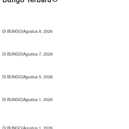
Air Mata Perpisahan Warnai Pelepasan Purna Tugas Korwil 10 Bukti
Cinta Guru dan Kepala Sekolah
Di BUNGO
|
Agustus 8, 2026
Wamendikdasmen RI Resmikan Aplikasi Bungo Pintar, Wujud
Komitmen Pemkab Bungo Tingkatkan Mutu Pendidikan
Di BUNGO
|
Agustus 7, 2026
Ratusan Siswa SMKN 1 Bungo Ikuti Pembekalan PKL, Siap Terjun
ke Dunia Kerja
Di BUNGO
|
Agustus 5, 2026
Diduga Preman Berkedok Juru Parkir Resahkan Pembeli dan
Penjual, Tim polres Bungo dan Kapolsek Diminta Segera Bertindak
Di BUNGO
|
Agustus 1, 2026
Pemkab Bungo dan Forkopimda Siapkan Penertiban Bertahap
PETI, Warga Harap Ada Perhatian Dari Panglima TNI dan Mabes
polri Pusat
Di BUNGO
|
Agustus 1, 2026