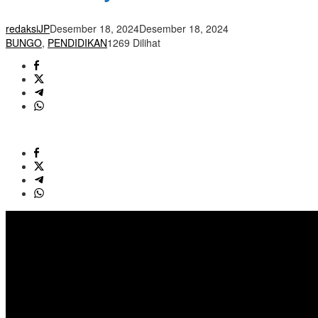
redaksiJP
Desember 18, 2024
Desember 18, 2024
BUNGO
,
PENDIDIKAN
1269 Dilihat