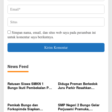
Simpan nama, email, dan situs web saya pada peramban ini
untuk komentar saya berikutnya.
News Feed
Ratusan Siswa SMKN 1
Diduga Preman Berkedok
Bungo Ikuti Pembekalan PKL,
Juru Parkir Resahkan
Siap Terjun ke Dunia Kerja
Pembeli dan Penjual, Tim
polres Bungo dan Kapolsek
Diminta Segera Bertindak
Pemkab Bungo dan
SMP Negeri 2 Bungo Gelar
Forkopimda Siapkan
Perjusami Pramuka,