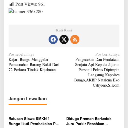
Post Views:
961
T
a
h
u
n
2
Ikuti Kami
0
2
4
N
Pos sebelumnya
Pos berikutnya
Kajari Bungo Menggelar
Pengecekan Dan Pendataan
a
Pemusnahan Barang Bukti Dari
Senjata Api Kepada Jajaran
v
72 Perkara Tindak Kejahatan
Personil Polres Dipimpin
Langsung Kapolres
i
Bungo,AKBP Natalena Eko
g
Cahyono,S.Kom
a
Jangan Lewatkan
s
i
p
Ratusan Siswa SMKN 1
Diduga Preman Berkedok
Bungo Ikuti Pembekalan PKL,
Juru Parkir Resahkan
o