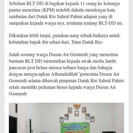
r
Sebelum BLT DD di bagikan kepada 11 orang ke keluarga
k
pantas menerima (KPM) terlebih dahulu mendengar kata
a
sambutan dari Datuk Rio Sahrul Pahmi adapun yang di
n
sampaikan kepada warga nya, terutama tentang BLT-DD ini,
B
L
T
Dikatakan lebih lanjut, gunakan uang sebaik-baiknya untuk
D
kebutuhan bapak ibu sehari-hari, Tutur Datuk Rio
D
t
Salah seorang warga Dusun Air Gemuruh yang menerima
i
bantuan BLT DD menuturkan kepada awak media Jambi
g
a
pancuran post beliau merasa terharu banga dan bahagia
B
dengan mengucapkan Alhamdulillah”pemerinta Dusun Air
u
Gemuruh selama dibawah pimpinan Datuk Rio Sahrul Pahmi
l
selalu memiliki perhatian husus kepada warga Dusun Air
a
Gemuruh
n
S
e
k
a
l
i
g