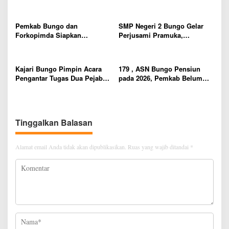
Siap Terjun ke Dunia Kerja
Pembeli dan Penjual, Tim
s
polres Bungo dan Kapolsek
Diminta Segera Bertindak
Pemkab Bungo dan
SMP Negeri 2 Bungo Gelar
Forkopimda Siapkan
Perjusami Pramuka,
Penertiban Bertahap PETI,
Tanamkan Karakter berakhlak
Warga Harap Ada Perhatian
mulia, disiplin, mandiri,
Dari Panglima TNI dan Mabes
bertanggung jawab Sejak Dini
Kajari Bungo Pimpin Acara
179 , ASN Bungo Pensiun
polri Pusat
Pengantar Tugas Dua Pejabat
pada 2026, Pemkab Belum
Kejaksaan
Usulkan Formasi Pegawai
Baru
Tinggalkan Balasan
Alamat email Anda tidak akan dipublikasikan.
Ruas yang wajib ditandai
*