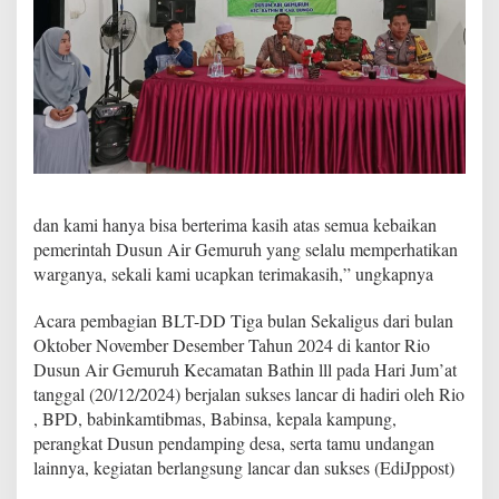
u
s
O
k
t
o
b
e
r
N
o
dan kami hanya bisa berterima kasih atas semua kebaikan
v
pemerintah Dusun Air Gemuruh yang selalu memperhatikan
e
warganya, sekali kami ucapkan terimakasih,” ungkapnya
m
b
e
Acara pembagian BLT-DD Tiga bulan Sekaligus dari bulan
r
Oktober November Desember Tahun 2024 di kantor Rio
D
Dusun Air Gemuruh Kecamatan Bathin lll pada Hari Jum’at
e
tanggal (20/12/2024) berjalan sukses lancar di hadiri oleh Rio
s
e
, BPD, babinkamtibmas, Babinsa, kepala kampung,
m
perangkat Dusun pendamping desa, serta tamu undangan
b
lainnya, kegiatan berlangsung lancar dan sukses (EdiJppost)
e
r