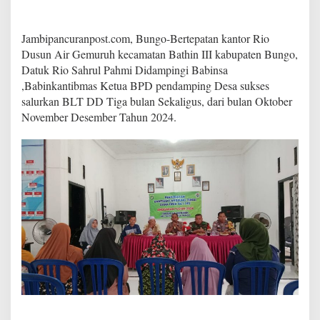
D
u
s
Jambipancuranpost.com, Bungo-Bertepatan kantor Rio
u
Dusun Air Gemuruh kecamatan Bathin III kabupaten Bungo,
n
Datuk Rio Sahrul Pahmi Didampingi Babinsa
A
i
,Babinkantibmas Ketua BPD pendamping Desa sukses
r
salurkan BLT DD Tiga bulan Sekaligus, dari bulan Oktober
G
November Desember Tahun 2024.
e
m
u
r
u
h
S
u
k
s
e
s
S
a
l
u