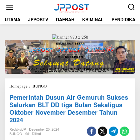
L
e
w
UTAMA
JPPOSTV
DAERAH
KRIMINAL
PENDIDIKAN
a
t
i
k
e
k
o
n
t
e
n
Homepage
/
BUNGO
P
e
Pemerintah Dusun Air Gemuruh Sukses
m
Salurkan BLT DD tiga Bulan Sekaligus
e
r
Oktober November Desember Tahun
i
2024
n
t
RedaksiJP
Desember 20, 2024
a
BUNGO
961 Dilihat
h