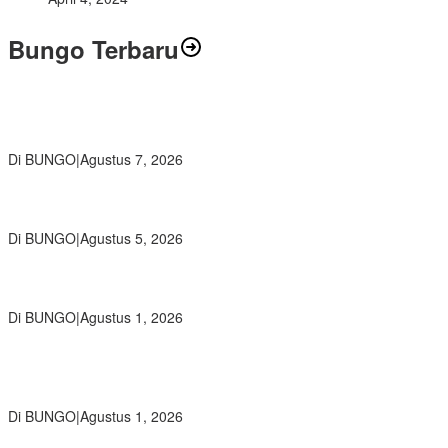
Bungo Terbaru
Wamendikdasmen RI Resmikan Aplikasi Bungo Pintar, Wujud
Komitmen Pemkab Bungo Tingkatkan Mutu Pendidikan
Di BUNGO
|
Agustus 7, 2026
Ratusan Siswa SMKN 1 Bungo Ikuti Pembekalan PKL, Siap Terjun
ke Dunia Kerja
Di BUNGO
|
Agustus 5, 2026
Diduga Preman Berkedok Juru Parkir Resahkan Pembeli dan
Penjual, Tim polres Bungo dan Kapolsek Diminta Segera Bertindak
Di BUNGO
|
Agustus 1, 2026
Pemkab Bungo dan Forkopimda Siapkan Penertiban Bertahap
PETI, Warga Harap Ada Perhatian Dari Panglima TNI dan Mabes
polri Pusat
Di BUNGO
|
Agustus 1, 2026