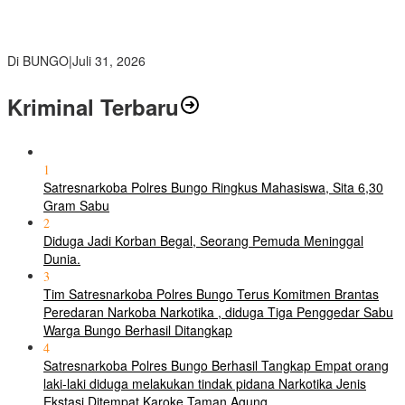
SMP Negeri 2 Bungo Gelar Perjusami Pramuka, Tanamkan
Karakter berakhlak mulia, disiplin, mandiri, bertanggung jawab
Sejak Dini
Di BUNGO
|
Juli 31, 2026
Kriminal Terbaru
1
Satresnarkoba Polres Bungo Ringkus Mahasiswa, Sita 6,30
Gram Sabu
2
Diduga Jadi Korban Begal, Seorang Pemuda Meninggal
Dunia.
3
Tim Satresnarkoba Polres Bungo Terus Komitmen Brantas
Peredaran Narkoba Narkotika , diduga Tiga Penggedar Sabu
Warga Bungo Berhasil Ditangkap
4
Satresnarkoba Polres Bungo Berhasil Tangkap Empat orang
laki-laki diduga melakukan tindak pidana Narkotika Jenis
Ekstasi Ditempat Karoke Taman Agung