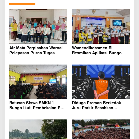
Air Mata Perpisahan Warnai
Wamendikdasmen RI
Pelepasan Purna Tugas
Resmikan Aplikasi Bungo
Korwil 10 Bukti Cinta Guru
Pintar, Wujud Komitmen
dan Kepala Sekolah
Pemkab Bungo Tingkatkan
Mutu Pendidikan
Ratusan Siswa SMKN 1
Diduga Preman Berkedok
Bungo Ikuti Pembekalan PKL,
Juru Parkir Resahkan
Siap Terjun ke Dunia Kerja
Pembeli dan Penjual, Tim
polres Bungo dan Kapolsek
Diminta Segera Bertindak