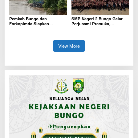
Pemkab Bungo dan
SMP Negeri 2 Bungo Gelar
Forkopimda Siapkan
Perjusami Pramuka,
Penertiban Bertahap PETI,
Tanamkan Karakter berakhlak
Warga Harap Ada Perhatian
mulia, disiplin, mandiri,
Dari Panglima TNI dan Mabes
bertanggung jawab Sejak Dini
polri Pusat
View More