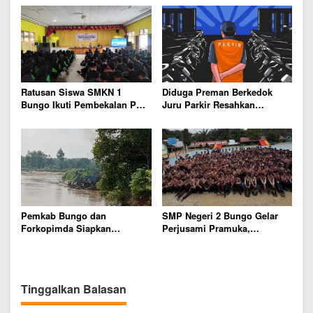
dan Kepala Sekolah
Pemkab Bungo Tingkatkan
Mutu Pendidikan
Ratusan Siswa SMKN 1
Diduga Preman Berkedok
Bungo Ikuti Pembekalan PKL,
Juru Parkir Resahkan
Siap Terjun ke Dunia Kerja
Pembeli dan Penjual, Tim
polres Bungo dan Kapolsek
Diminta Segera Bertindak
Pemkab Bungo dan
SMP Negeri 2 Bungo Gelar
Forkopimda Siapkan
Perjusami Pramuka,
Penertiban Bertahap PETI,
Tanamkan Karakter berakhlak
Warga Harap Ada Perhatian
mulia, disiplin, mandiri,
Dari Panglima TNI dan Mabes
bertanggung jawab Sejak Dini
polri Pusat
Tinggalkan Balasan