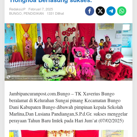
e
r
RedaksiJP
Februari 7, 2025
i
BUNGO
,
PENDIDIKAN
1331 Dilihat
u
s
B
u
n
g
o
m
e
r
a
y
a
k
Jambipancuranpost.com.Bungo – TK Xaverius Bungo
a
beralamat di Kelurahan Sungai pinang Kecamatan Bungo
n
t
Dani Kabupaten Bungo dibawah pimpinan kepala Sekolah
a
Marlina,Dan Lusiana Pandiangan,S.P.d.Gr. sukses menggelar
h
perayaan Tahun Baru Imlek pada Hari Jum’at (07/02/2025)
u
n
B