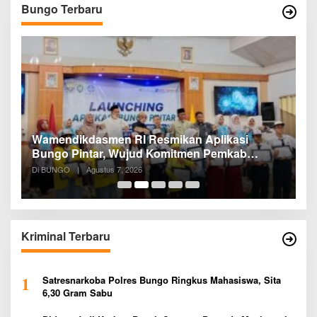
Bungo Terbaru
Ratusan Siswa SMKN 1 Bungo Ikuti
D
Pembekalan PKL, Siap Terjun ke Dunia Kerja
R
B
Di BUNGO
|
Agustus 5, 2026
D
B
Kriminal Terbaru
1
Satresnarkoba Polres Bungo Ringkus Mahasiswa, Sita
6,30 Gram Sabu