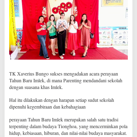
a
r
u
I
m
l
e
k
u
n
t
u
k
TK Xaverius Bungo sukses mengadakan acara perayaan
W
a
Tahun Baru Imlek, di mana Parenting mendandani sekolah
r
dengan suasana khas Imlek.
i
s
Hal itu dilakukan dengan harapan setiap sudut sekolah
a
dipenuhi kegembiraan dan kebahagiaan
n
N
i
perayaan Tahun Baru Imlek merupakan salah satu tradisi
l
terpenting dalam budaya Tionghoa, yang mencerminkan pola
a
hidup, kebiasaan, hiburan, dan nilai-nilai budaya masyarakat.
i