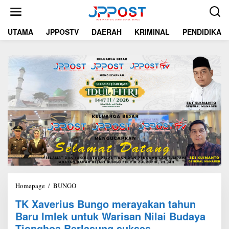
L
e
w
UTAMA
JPPOSTV
DAERAH
KRIMINAL
PENDIDIKAN
a
t
i
k
e
k
o
n
t
e
n
Homepage
/
BUNGO
T
K
TK Xaverius Bungo merayakan tahun
X
Baru Imlek untuk Warisan Nilai Budaya
a
v
Tionghoa Berlasung sukses.