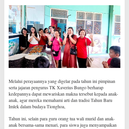
B
u
d
a
y
a
T
i
o
n
g
h
o
a
B
e
Melalui perayaannya yang digelar pada tahun ini pimpinan
r
serta jajaran pengurus TK Xaverius Bungo berharap
l
kedepannya dapat mewariskan makna tersebut kepada anak-
a
anak, agar mereka memahami arti dan tradisi Tahun Baru
s
Imlek dalam budaya Tionghoa,
u
n
g
Tahun ini, selain para guru orang tua wali murid dan anak-
s
anak bersama-sama menari, para siswa juga menyampaikan
u