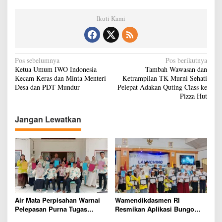
Ikuti Kami
N
Pos sebelumnya
Pos berikutnya
Ketua Umum IWO Indonesia
Tambah Wawasan dan
a
Kecam Keras dan Minta Menteri
Ketrampilan TK Murni Sehati
v
Desa dan PDT Mundur
Pelepat Adakan Quting Class ke
Pizza Hut
i
g
Jangan Lewatkan
a
s
i
p
o
s
Air Mata Perpisahan Warnai
Wamendikdasmen RI
Pelepasan Purna Tugas
Resmikan Aplikasi Bungo
Korwil 10 Bukti Cinta Guru
Pintar, Wujud Komitmen