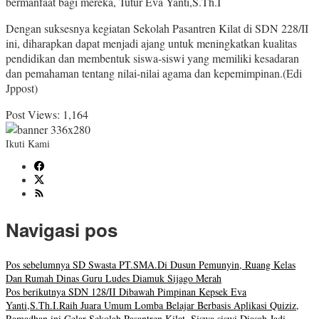
bermanfaat bagi mereka, Tutur Eva Yanti,S.Th.I
Dengan suksesnya kegiatan Sekolah Pasantren Kilat di SDN 228/II
ini, diharapkan dapat menjadi ajang untuk meningkatkan kualitas
pendidikan dan membentuk siswa-siswi yang memiliki kesadaran
dan pemahaman tentang nilai-nilai agama dan kepemimpinan.(Edi
Jppost)
Post Views:
1,164
Ikuti Kami
Navigasi pos
Pos sebelumnya
SD Swasta PT.SMA.Di Dusun Pemunyin, Ruang Kelas
Dan Rumah Dinas Guru Ludes Diamuk Sijago Merah
Pos berikutnya
SDN 128/II Dibawah Pimpinan Kepsek Eva
Yanti,S.Th.I.Raih Juara Umum Lomba Belajar Berbasis Aplikasi Quiziz,
Ramadhan ini Gelar Sekolah Pasantren Kilat, Siswa siswi Diasah Jadi