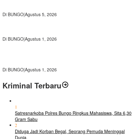
Ratusan Siswa SMKN 1 Bungo Ikuti Pembekalan PKL, Siap Terjun
ke Dunia Kerja
Di BUNGO
|
Agustus 5, 2026
Diduga Preman Berkedok Juru Parkir Resahkan Pembeli dan
Penjual, Tim polres Bungo dan Kapolsek Diminta Segera Bertindak
Di BUNGO
|
Agustus 1, 2026
Pemkab Bungo dan Forkopimda Siapkan Penertiban Bertahap
PETI, Warga Harap Ada Perhatian Dari Panglima TNI dan Mabes
polri Pusat
Di BUNGO
|
Agustus 1, 2026
Kriminal Terbaru
1
Satresnarkoba Polres Bungo Ringkus Mahasiswa, Sita 6,30
Gram Sabu
2
Diduga Jadi Korban Begal, Seorang Pemuda Meninggal
Dunia.