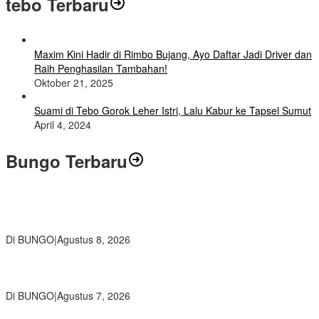
tebo Terbaru
Maxim Kini Hadir di Rimbo Bujang, Ayo Daftar Jadi Driver dan
Raih Penghasilan Tambahan!
Oktober 21, 2025
Suami di Tebo Gorok Leher Istri, Lalu Kabur ke Tapsel Sumut
April 4, 2024
Bungo Terbaru
Air Mata Perpisahan Warnai Pelepasan Purna Tugas Korwil 10 Bukti
Cinta Guru dan Kepala Sekolah
Di BUNGO
|
Agustus 8, 2026
Wamendikdasmen RI Resmikan Aplikasi Bungo Pintar, Wujud
Komitmen Pemkab Bungo Tingkatkan Mutu Pendidikan
Di BUNGO
|
Agustus 7, 2026