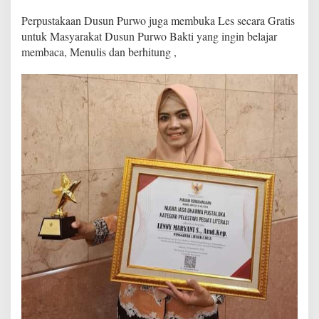
s
Perpustakaan Dusun Purwo juga membuka Les secara Gratis
t
a
untuk Masyarakat Dusun Purwo Bakti yang ingin belajar
k
membaca, Menulis dan berhitung ,
a
a
n
b
e
r
b
a
s
i
s
d
i
g
i
t
a
l
"
d
e