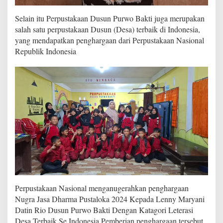
n
g
Selain itu Perpustakaan Dusun Purwo Bakti juga merupakan
a
salah satu perpustakaan Dusun (Desa) terbaik di Indonesia,
n
yang mendapatkan penghargaan dari Perpustakaan Nasional
m
Republik Indonesia
e
n
y
e
d
i
a
k
a
n
f
a
s
i
l
i
Perpustakaan Nasional menganugerahkan penghargaan
t
Nugra Jasa Dharma Pustaloka 2024 Kepada Lenny Maryani
a
Datin Rio Dusun Purwo Bakti Dengan Katagori Leterasi
s
Desa Terbaik Se Indonesia Pemberian penghargaan tersebut
k