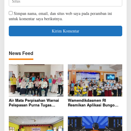
Simpan nama, email, dan situs web saya pada peramban ini
untuk komentar saya berikutnya.
News Feed
Air Mata Perpisahan Warnai
Wamendikdasmen RI
Pelepasan Purna Tugas
Resmikan Aplikasi Bungo
Korwil 10 Bukti Cinta Guru
Pintar, Wujud Komitmen
dan Kepala Sekolah
Pemkab Bungo Tingkatkan
Mutu Pendidikan