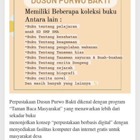
k
u
m
e
n
o
n
j
o
l
k
a
n
k
o
n
s
e
Perpustakaan Dusun Purwo Bakti dikenal dengan program
p
“Taman Baca Masyarakat” yang menawarkan lebih dari
"
sekadar buku
p
e
menonjolkan konsep “perpustakaan berbasis digital” dengan
r
menyediakan fasilitas komputer dan internet gratis untuk
p
masyarakat desa
u