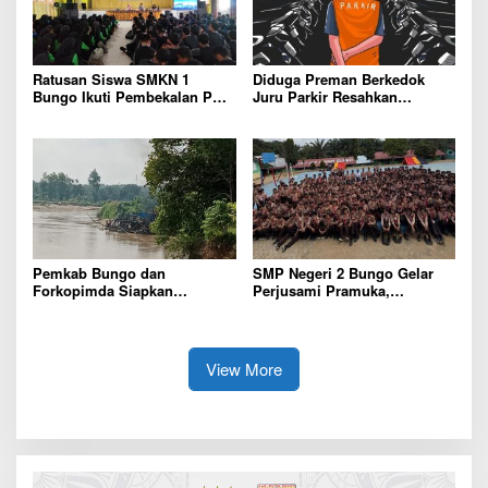
Ratusan Siswa SMKN 1
Diduga Preman Berkedok
Bungo Ikuti Pembekalan PKL,
Juru Parkir Resahkan
Siap Terjun ke Dunia Kerja
Pembeli dan Penjual, Tim
polres Bungo dan Kapolsek
Diminta Segera Bertindak
Pemkab Bungo dan
SMP Negeri 2 Bungo Gelar
Forkopimda Siapkan
Perjusami Pramuka,
Penertiban Bertahap PETI,
Tanamkan Karakter berakhlak
Warga Harap Ada Perhatian
mulia, disiplin, mandiri,
Dari Panglima TNI dan Mabes
bertanggung jawab Sejak Dini
polri Pusat
View More