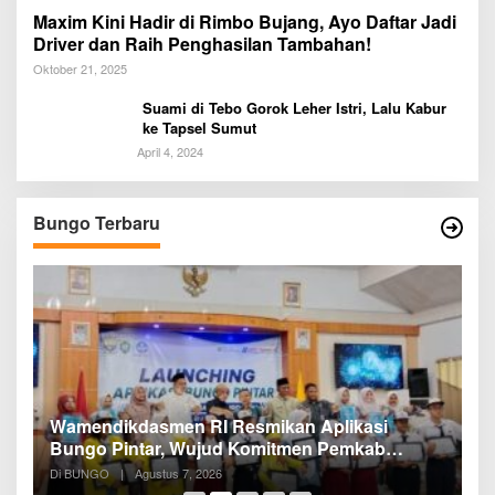
Maxim Kini Hadir di Rimbo Bujang, Ayo Daftar Jadi
Driver dan Raih Penghasilan Tambahan!
Oktober 21, 2025
Suami di Tebo Gorok Leher Istri, Lalu Kabur
ke Tapsel Sumut
April 4, 2024
Bungo Terbaru
a
Wamendikdasmen RI Resmikan Aplikasi
R
Bungo Pintar, Wujud Komitmen Pemkab
P
Bungo Tingkatkan Mutu Pendidikan
Di BUNGO
|
Agustus 7, 2026
Di