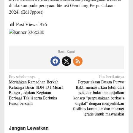
o
dilakukan pada perayaan literasi Gemilang Perpustakaan
m
2024, (Edi Jppost)
p
u
Post Views:
976
t
e
r
d
a
Ikuti Kami
n
i
n
t
e
N
Pos sebelumnya
Pos berikutnya
r
Meriahkan Ramadhan Berkah
Perpustakaan Dusun Purwo
a
n
Keluarga Besar SDN 131 Muara
Bakti menawarkan lebih dari
e
v
Bungo , adakan Kegiatan
sekadar buku menonjolkan
t
Berbagi Takjil serta Berbuka
konsep “perpustakaan berbasis
i
g
Puasa bersama
digital” dengan menyediakan
r
g
fasilitas komputer dan internet
a
gratis untuk masyarakat
t
a
i
s
Jangan Lewatkan
s
u