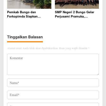
Pemkab Bungo dan
SMP Negeri 2 Bungo Gelar
Forkopimda Siapkan
Perjusami Pramuka,
Penertiban Bertahap PETI,
Tanamkan Karakter berakhlak
Warga Harap Ada Perhatian
mulia, disiplin, mandiri,
Dari Panglima TNI dan Mabes
bertanggung jawab Sejak Dini
polri Pusat
Tinggalkan Balasan
Alamat email Anda tidak akan dipublikasikan.
Ruas yang wajib ditandai
*