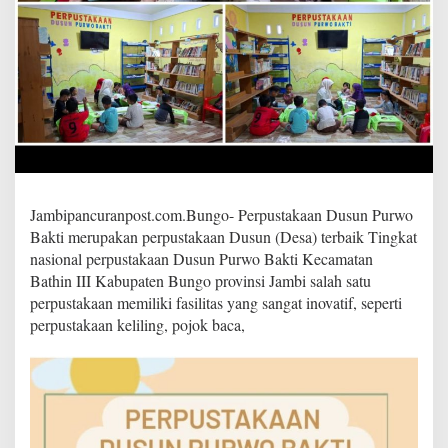
a
w
a
r
k
a
n
l
e
b
i
h
Jambipancuranpost.com.Bungo- Perpustakaan Dusun Purwo
d
Bakti merupakan perpustakaan Dusun (Desa) terbaik Tingkat
a
nasional perpustakaan Dusun Purwo Bakti Kecamatan
r
i
Bathin III Kabupaten Bungo provinsi Jambi salah satu
s
perpustakaan memiliki fasilitas yang sangat inovatif, seperti
e
perpustakaan keliling, pojok baca,
k
a
d
a
r
b
u