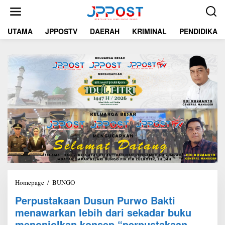
L
e
w
UTAMA
JPPOSTV
DAERAH
KRIMINAL
PENDIDIKAN
a
t
i
k
e
k
o
n
t
e
n
Homepage
/
BUNGO
P
e
Perpustakaan Dusun Purwo Bakti
r
menawarkan lebih dari sekadar buku
p
u
menonjolkan konsep “perpustakaan