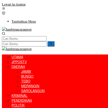
Lewati ke konten
Tambahkan Menu
UTAMA
JPPOSTV
DAERAH
JAMBI
BUNGO
TEBO
MERANGIN
SAROLANGUN
KRIMINAL
PENDIDIKAN
POLITIK