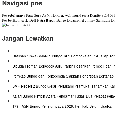
Navigasi pos
Pos sebelumnya
Para Guru ASN, Honorer, wali murid serta Komite SDN 07
Pos berikutnya
H. Dedi Putra Bupati Bungo Didampingi Jimmy Samsudin Di
Jangan Lewatkan
Ratusan Siswa SMKN 1 Bungo Ikuti Pembekalan PKL, Siap Terj
Diduga Preman Berkedok Juru Parkir Resahkan Pembeli dan Pe
Pemkab Bungo dan Forkopimda Siapkan Penertiban Bertahap P
SMP Negeri 2 Bungo Gelar Perjusami Pramuka, Tanamkan Karakte
Kajari Bungo Pimpin Acara Pengantar Tugas Dua Pejabat Keja
179 , ASN Bungo Pensiun pada 2026, Pemkab Belum Usulkan