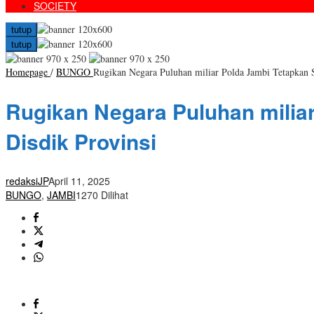
SOCIETY
tutup
tutup
Homepage
/
BUNGO
Rugikan Negara Puluhan miliar Polda Jambi Tetapkan S
Rugikan Negara Puluhan milia
Disdik Provinsi
redaksiJP
April 11, 2025
BUNGO
,
JAMBI
1270 Dilihat