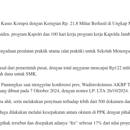
asus Korupsi dengan Kerugian Rp. 21,8 Miliar Berhasil di Ungkap M
den, program Kapolri dan 100 hari kerja program kerja Kapolda Jambi,
engadaan peralatan praktik utama (alat praktik) untuk Sekolah Menen
l dari pemerintah pusat, dengan total anggaran mencapai Rp122 milia
lah dana untuk SMK.
Pamungkas saat menggelar konferensi pers, Wadirreskrimsus AKBP T
 yang dibuat pada 7 Oktober 2024, dengan nomor LP: LTA 26/10/2024.
pa ahli, serta melakukan penyitaan terhadap lebih dari 500 dokumen dan
iduga dilakukan melalui kesepakatan antara oknum di PPK dengan piha
hak tersebut dan disepakati adanya “fee” sebesar 17% dari nilai proye