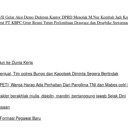
1/II Gelar Aksi Demo Didepan Kantor DPRD Menolak M.Nur Kembali Jadi Ke
rut PT KBPC Grup Resmi Tutup Perlombaan Dragrace dan Dragbike Suwarna
un ke Dunia Kerja
njual, Tim polres Bungo dan Kapolsek Diminta Segera Bertindak
ETI, Warga Harap Ada Perhatian Dari Panglima TNI dan Mabes polri 
r berakhlak mulia, disiplin, mandiri, bertanggung jawab Sejak Dini
ksaan
 Formasi Pegawai Baru