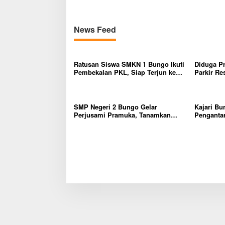
a
d
a
News Feed
n
s
t
a
Ratusan Siswa SMKN 1 Bungo Ikuti
Diduga P
n
Pembekalan PKL, Siap Terjun ke
Parkir Re
d
Dunia Kerja
Penjual, 
a
Kapolsek 
r
SMP Negeri 2 Bungo Gelar
Kajari Bu
Perjusami Pramuka, Tanamkan
Pengantar
Karakter berakhlak mulia, disiplin,
Kejaksaa
mandiri, bertanggung jawab Sejak
Dini