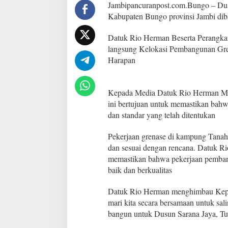
S
Jambipancuranpost.com.Bungo – Dus
a
Kabupaten Bungo provinsi Jambi di
r
a
Datuk Rio Herman Beserta Perangk
n
langsung Kelokasi Pembangunan Gre
a
J
Harapan
a
y
a
Kepada Media Datuk Rio Herman Me
H
ini bertujuan untuk memastikan bahw
e
r
dan standar yang telah ditentukan
m
a
Pekerjaan grenase di kampung Tanah
n
dan sesuai dengan rencana. Datuk R
T
memastikan bahwa pekerjaan pemban
u
r
baik dan berkualitas
u
n
Datuk Rio Herman menghimbau Kepad
K
mari kita secara bersamaan untuk sal
e
bangun untuk Dusun Sarana Jaya, Tu
l
o