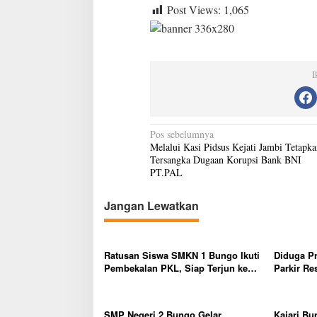
k
Post Views:
1,065
a
s
i
M
e
I
m
a
s
t
N
i
Pos sebelumnya
k
Melalui Kasi Pidsus Kejati Jambi Tetapka
a
a
Tersangka Dugaan Korupsi Bank BNI
v
n
PT.PAL
P
i
e
Jangan Lewatkan
k
g
e
a
r
j
s
Ratusan Siswa SMKN 1 Bungo Ikuti
Diduga P
a
Pembekalan PKL, Siap Terjun ke
Parkir Re
i
a
Dunia Kerja
Penjual, 
n
p
Kapolsek 
g
o
r
SMP Negeri 2 Bungo Gelar
Kajari Bu