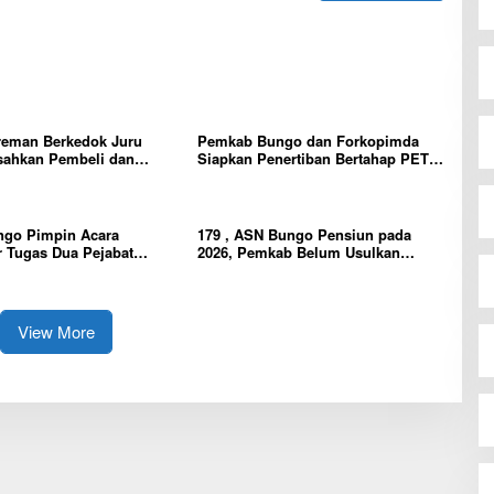
reman Berkedok Juru
Pemkab Bungo dan Forkopimda
sahkan Pembeli dan
Siapkan Penertiban Bertahap PETI,
Tim polres Bungo dan
Warga Harap Ada Perhatian Dari
Diminta Segera Bertindak
Panglima TNI dan Mabes polri
Pusat
ngo Pimpin Acara
179 , ASN Bungo Pensiun pada
 Tugas Dua Pejabat
2026, Pemkab Belum Usulkan
n
Formasi Pegawai Baru
View More