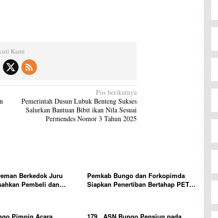
kuti Kami
Pos berikutnya
n
Pemerintah Dusun Lubuk Benteng Sukses
Salurkan Bantuan Bibit ikan Nila Sesuai
Permendes Nomor 3 Tahun 2025
reman Berkedok Juru
Pemkab Bungo dan Forkopimda
sahkan Pembeli dan
Siapkan Penertiban Bertahap PETI,
Tim polres Bungo dan
Warga Harap Ada Perhatian Dari
Diminta Segera Bertindak
Panglima TNI dan Mabes polri
Pusat
ngo Pimpin Acara
179 , ASN Bungo Pensiun pada