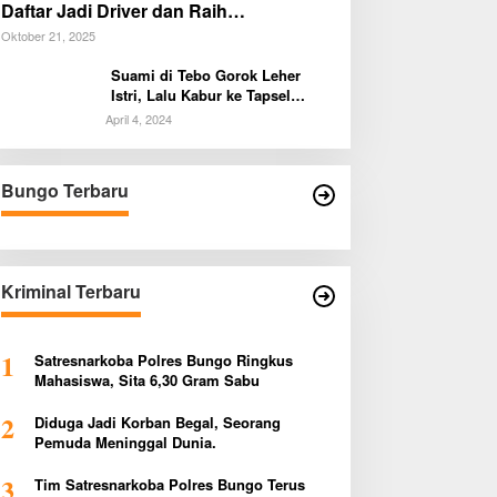
Daftar Jadi Driver dan Raih
Penghasilan Tambahan!
Oktober 21, 2025
Suami di Tebo Gorok Leher
Istri, Lalu Kabur ke Tapsel
Sumut
April 4, 2024
Bungo Terbaru
Kriminal Terbaru
1
Satresnarkoba Polres Bungo Ringkus
Mahasiswa, Sita 6,30 Gram Sabu
2
Diduga Jadi Korban Begal, Seorang
Pemuda Meninggal Dunia.
3
Tim Satresnarkoba Polres Bungo Terus