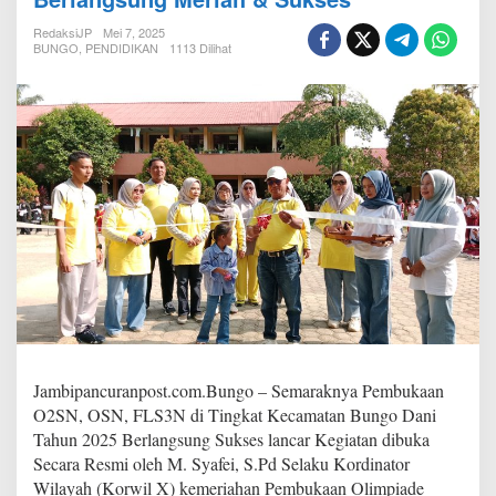
k
a
RedaksiJP
Mei 7, 2025
a
BUNGO
,
PENDIDIKAN
1113 Dilihat
n
O
2
S
N
,
O
S
N
,
F
L
S
3
N
,
T
Jambipancuranpost.com.Bungo – Semaraknya Pembukaan
i
O2SN, OSN, FLS3N di Tingkat Kecamatan Bungo Dani
n
Tahun 2025 Berlangsung Sukses lancar Kegiatan dibuka
g
Secara Resmi oleh M. Syafei, S.Pd Selaku Kordinator
k
a
Wilayah (Korwil X) kemeriahan Pembukaan Olimpiade