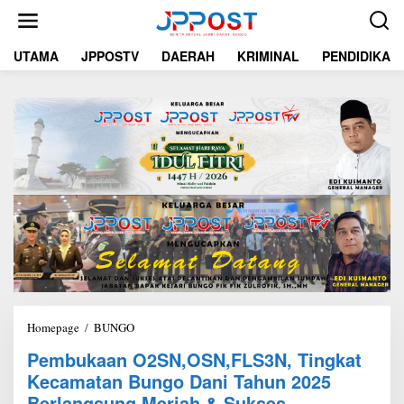
L
e
w
UTAMA
JPPOSTV
DAERAH
KRIMINAL
PENDIDIKAN
a
t
i
k
e
k
o
n
t
e
n
Homepage
/
BUNGO
P
e
Pembukaan O2SN,OSN,FLS3N, Tingkat
m
Kecamatan Bungo Dani Tahun 2025
b
u
Berlangsung Meriah & Sukses