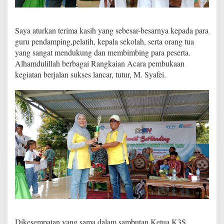
e
s
Saya aturkan terima kasih yang sebesar-besarnya kepada para
guru pendamping,pelatih, kepala sekolah, serta orang tua
yang sangat mendukung dan membimbing para peserta.
Alhamdulillah berbagai Rangkaian Acara pembukaan
kegiatan berjalan sukses lancar, tutur, M. Syafei.
Dikesempatan yang sama dalam sambutan Ketua K3S