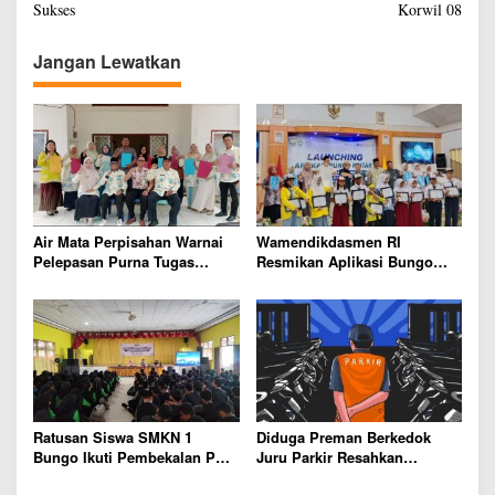
Sukses
Korwil 08
i
g
Jangan Lewatkan
a
s
i
p
o
s
Air Mata Perpisahan Warnai
Wamendikdasmen RI
Pelepasan Purna Tugas
Resmikan Aplikasi Bungo
Korwil 10 Bukti Cinta Guru
Pintar, Wujud Komitmen
dan Kepala Sekolah
Pemkab Bungo Tingkatkan
Mutu Pendidikan
Ratusan Siswa SMKN 1
Diduga Preman Berkedok
Bungo Ikuti Pembekalan PKL,
Juru Parkir Resahkan
Siap Terjun ke Dunia Kerja
Pembeli dan Penjual, Tim