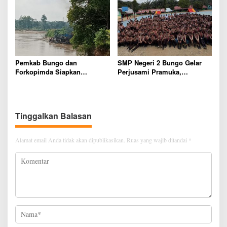
polres Bungo dan Kapolsek
Diminta Segera Bertindak
Pemkab Bungo dan
SMP Negeri 2 Bungo Gelar
Forkopimda Siapkan
Perjusami Pramuka,
Penertiban Bertahap PETI,
Tanamkan Karakter berakhlak
Warga Harap Ada Perhatian
mulia, disiplin, mandiri,
Dari Panglima TNI dan Mabes
bertanggung jawab Sejak Dini
polri Pusat
Tinggalkan Balasan
Alamat email Anda tidak akan dipublikasikan.
Ruas yang wajib ditandai
*