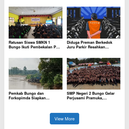
Korwil 10 Bukti Cinta Guru
Pintar, Wujud Komitmen
dan Kepala Sekolah
Pemkab Bungo Tingkatkan
Mutu Pendidikan
Ratusan Siswa SMKN 1
Diduga Preman Berkedok
Bungo Ikuti Pembekalan PKL,
Juru Parkir Resahkan
Siap Terjun ke Dunia Kerja
Pembeli dan Penjual, Tim
polres Bungo dan Kapolsek
Diminta Segera Bertindak
Pemkab Bungo dan
SMP Negeri 2 Bungo Gelar
Forkopimda Siapkan
Perjusami Pramuka,
Penertiban Bertahap PETI,
Tanamkan Karakter berakhlak
Warga Harap Ada Perhatian
mulia, disiplin, mandiri,
Dari Panglima TNI dan Mabes
bertanggung jawab Sejak Dini
polri Pusat
View More