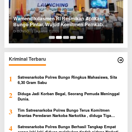
a
Wamendikdasmen RI Resmikan Aplikasi
R
Bungo Pintar, Wujud Komitmen Pemkab
P
Bungo Tingkatkan Mutu Pendidikan
Di BUNGO
|
Agustus 7, 2026
Di
Kriminal Terbaru
1
Satresnarkoba Polres Bungo Ringkus Mahasiswa, Sita
6,30 Gram Sabu
2
Diduga Jadi Korban Begal, Seorang Pemuda Meninggal
Dunia.
3
Tim Satresnarkoba Polres Bungo Terus Komitmen
Brantas Peredaran Narkoba Narkotika , diduga Tiga
Penggedar Sabu Warga Bungo Berhasil Ditangkap
4
Satresnarkoba Polres Bungo Berhasil Tangkap Empat
orang laki-laki diduga melakukan tindak pidana Narkotika