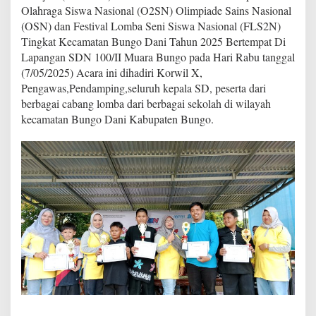
t
Olahraga Siswa Nasional (O2SN) Olimpiade Sains Nasional
K
(OSN) dan Festival Lomba Seni Siswa Nasional (FLS2N)
e
Tingkat Kecamatan Bungo Dani Tahun 2025 Bertempat Di
c
a
Lapangan SDN 100/II Muara Bungo pada Hari Rabu tanggal
m
(7/05/2025) Acara ini dihadiri Korwil X,
a
Pengawas,Pendamping,seluruh kepala SD, peserta dari
t
berbagai cabang lomba dari berbagai sekolah di wilayah
a
kecamatan Bungo Dani Kabupaten Bungo.
n
B
u
n
g
o
D
a
n
i
T
a
h
u
n
2