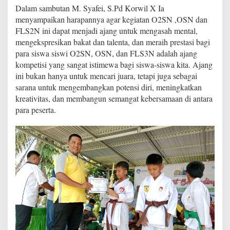
0
Dalam sambutan M. Syafei, S.Pd Korwil X Ia
2
menyampaikan harapannya agar kegiatan O2SN ,OSN dan
5
FLS2N ini dapat menjadi ajang untuk mengasah mental,
B
mengekspresikan bakat dan talenta, dan meraih prestasi bagi
e
r
para siswa siswi O2SN, OSN, dan FLS3N adalah ajang
l
kompetisi yang sangat istimewa bagi siswa-siswa kita. Ajang
a
ini bukan hanya untuk mencari juara, tetapi juga sebagai
n
sarana untuk mengembangkan potensi diri, meningkatkan
g
s
kreativitas, dan membangun semangat kebersamaan di antara
u
para peserta.
n
g
M
e
r
i
a
h
&
S
u
k
s