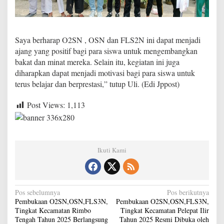
Saya berharap O2SN , OSN dan FLS2N ini dapat menjadi
ajang yang positif bagi para siswa untuk mengembangkan
bakat dan minat mereka. Selain itu, kegiatan ini juga
diharapkan dapat menjadi motivasi bagi para siswa untuk
terus belajar dan berprestasi,” tutup Uli. (Edi Jppost)
Post Views:
1,113
Ikuti Kami
N
Pos sebelumnya
Pos berikutnya
Pembukaan O2SN,OSN,FLS3N,
Pembukaan O2SN,OSN,FLS3N,
a
Tingkat Kecamatan Rimbo
Tingkat Kecamatan Pelepat Ilir
v
Tengah Tahun 2025 Berlangsung
Tahun 2025 Resmi Dibuka oleh