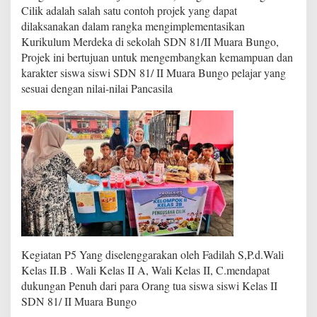
B
Cilik adalah salah satu contoh projek yang dapat
u
dilaksanakan dalam rangka mengimplementasikan
n
Kurikulum Merdeka di sekolah SDN 81/II Muara Bungo,
g
o
Projek ini bertujuan untuk mengembangkan kemampuan dan
s
karakter siswa siswi SDN 81/ II Muara Bungo pelajar yang
u
sesuai dengan nilai-nilai Pancasila
k
s
e
s
G
e
l
a
r
K
e
g
i
Kegiatan P5 Yang diselenggarakan oleh Fadilah S,P.d.Wali
a
Kelas II.B . Wali Kelas II A, Wali Kelas II, C.mendapat
t
dukungan Penuh dari para Orang tua siswa siswi Kelas II
a
n
SDN 81/ II Muara Bungo
P