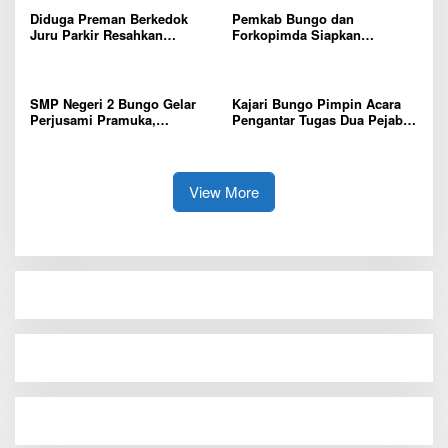
Diduga Preman Berkedok
Pemkab Bungo dan
Juru Parkir Resahkan
Forkopimda Siapkan
Pembeli dan Penjual, Tim
Penertiban Bertahap PETI,
polres Bungo dan Kapolsek
Warga Harap Ada Perhatian
Diminta Segera Bertindak
Dari Panglima TNI dan Mabes
polri Pusat
SMP Negeri 2 Bungo Gelar
Kajari Bungo Pimpin Acara
Perjusami Pramuka,
Pengantar Tugas Dua Pejabat
Tanamkan Karakter berakhlak
Kejaksaan
mulia, disiplin, mandiri,
bertanggung jawab Sejak Dini
View More