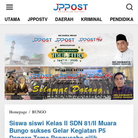
L
e
w
UTAMA
JPPOSTV
DAERAH
KRIMINAL
PENDIDIKAN
a
t
i
k
e
k
o
n
t
e
n
Homepage
/
BUNGO
S
i
Siswa siswi Kelas II SDN 81/II Muara
s
Bungo sukses Gelar Kegiatan P5
w
a
Dengan Tema Pengusaha cilik