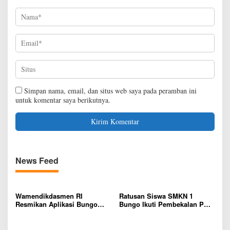
Simpan nama, email, dan situs web saya pada peramban ini
untuk komentar saya berikutnya.
News Feed
Wamendikdasmen RI
Ratusan Siswa SMKN 1
Resmikan Aplikasi Bungo
Bungo Ikuti Pembekalan PKL,
Pintar, Wujud Komitmen
Siap Terjun ke Dunia Kerja
Pemkab Bungo Tingkatkan
Mutu Pendidikan