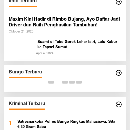
tebo Terbaru
Maxim Kini Hadir di Rimbo Bujang, Ayo Daftar Jadi
Driver dan Raih Penghasilan Tambahan!
Oktober 21, 2025
Suami di Tebo Gorok Leher Istri, Lalu Kabur
ke Tapsel Sumut
April 4, 2024
Ratusan Siswa SMKN 1 Bungo Ikuti
D
Pembekalan PKL, Siap Terjun ke Dunia Kerja
R
B
Bungo Terbaru
Di BUNGO
|
Agustus 5, 2026
Di
B
Kriminal Terbaru
1
Satresnarkoba Polres Bungo Ringkus Mahasiswa, Sita
6,30 Gram Sabu