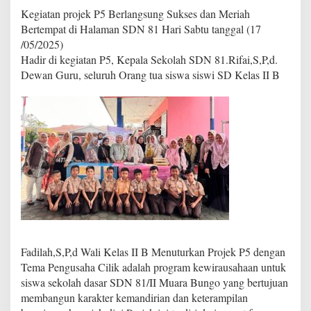
5
Kegiatan projek P5 Berlangsung Sukses dan Meriah
D
Bertempat di Halaman SDN 81 Hari Sabtu tanggal (17
e
/05/2025)
n
g
Hadir di kegiatan P5, Kepala Sekolah SDN 81.Rifai,S,P,d.
a
Dewan Guru, seluruh Orang tua siswa siswi SD Kelas II B
n
T
e
m
a
P
e
n
g
u
s
a
h
a
Fadilah,S,P,d Wali Kelas II B Menuturkan Projek P5 dengan
c
Tema Pengusaha Cilik adalah program kewirausahaan untuk
i
l
siswa sekolah dasar SDN 81/II Muara Bungo yang bertujuan
i
membangun karakter kemandirian dan keterampilan
k