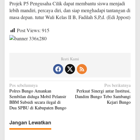
Projek P5 Pengusaha Cilik dapat membantu siswa menjadi
lebih mandiri, percaya diri, dan siap menghadapi tantangan di
masa depan. tutur Wali Kelas II B, Fadilah S,P,d. (Edi Jppost)
Post Views:
915
Ikuti Kami
N
Pos sebelumnya
Pos berikutnya
Polres Bungo Amankan
Perkuat Sinergi antar Institusi,
a
Sembilan diduga Mobil Pelansir
Dandim Bungo Tebo Sambangi
v
BBM Subsidi secara ilegal di
Kejari Bungo
Dua SPBU di Kabupaten Bungo
i
g
Jangan Lewatkan
a
s