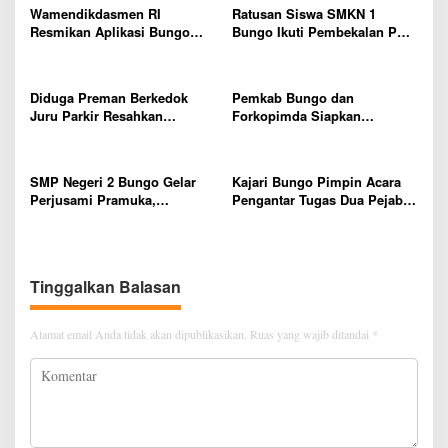
Wamendikdasmen RI
Ratusan Siswa SMKN 1
i
Resmikan Aplikasi Bungo
Bungo Ikuti Pembekalan PKL,
p
Pintar, Wujud Komitmen
Siap Terjun ke Dunia Kerja
Pemkab Bungo Tingkatkan
o
Mutu Pendidikan
Diduga Preman Berkedok
Pemkab Bungo dan
s
Juru Parkir Resahkan
Forkopimda Siapkan
Pembeli dan Penjual, Tim
Penertiban Bertahap PETI,
polres Bungo dan Kapolsek
Warga Harap Ada Perhatian
Diminta Segera Bertindak
Dari Panglima TNI dan Mabes
SMP Negeri 2 Bungo Gelar
Kajari Bungo Pimpin Acara
polri Pusat
Perjusami Pramuka,
Pengantar Tugas Dua Pejabat
Tanamkan Karakter berakhlak
Kejaksaan
mulia, disiplin, mandiri,
bertanggung jawab Sejak Dini
Tinggalkan Balasan
Alamat email Anda tidak akan dipublikasikan.
Ruas yang wajib ditandai
*