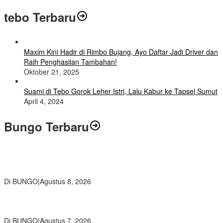
tebo Terbaru
Maxim Kini Hadir di Rimbo Bujang, Ayo Daftar Jadi Driver dan
Raih Penghasilan Tambahan!
Oktober 21, 2025
Suami di Tebo Gorok Leher Istri, Lalu Kabur ke Tapsel Sumut
April 4, 2024
Bungo Terbaru
Air Mata Perpisahan Warnai Pelepasan Purna Tugas Korwil 10 Bukti
Cinta Guru dan Kepala Sekolah
Di BUNGO
|
Agustus 8, 2026
Wamendikdasmen RI Resmikan Aplikasi Bungo Pintar, Wujud
Komitmen Pemkab Bungo Tingkatkan Mutu Pendidikan
Di BUNGO
|
Agustus 7, 2026