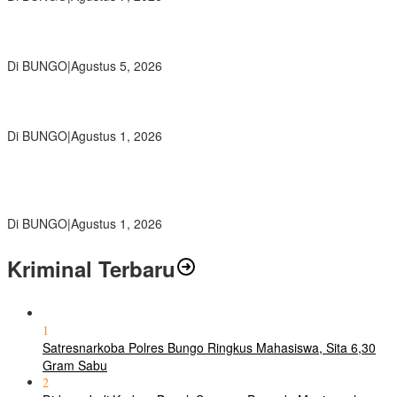
Ratusan Siswa SMKN 1 Bungo Ikuti Pembekalan PKL, Siap Terjun
ke Dunia Kerja
Di BUNGO
|
Agustus 5, 2026
Diduga Preman Berkedok Juru Parkir Resahkan Pembeli dan
Penjual, Tim polres Bungo dan Kapolsek Diminta Segera Bertindak
Di BUNGO
|
Agustus 1, 2026
Pemkab Bungo dan Forkopimda Siapkan Penertiban Bertahap
PETI, Warga Harap Ada Perhatian Dari Panglima TNI dan Mabes
polri Pusat
Di BUNGO
|
Agustus 1, 2026
Kriminal Terbaru
1
Satresnarkoba Polres Bungo Ringkus Mahasiswa, Sita 6,30
Gram Sabu
2